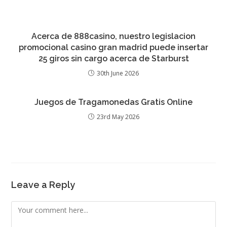
Acerca de 888casino, nuestro legislacion
promocional casino gran madrid puede insertar
25 giros sin cargo acerca de Starburst
30th June 2026
Juegos de Tragamonedas Gratis Online
23rd May 2026
Leave a Reply