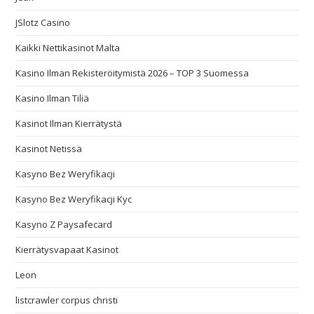
JSlotz Casino
Kaikki Nettikasinot Malta
Kasino Ilman Rekisteröitymistä 2026 – TOP 3 Suomessa
Kasino Ilman Tiliä
Kasinot Ilman Kierrätystä
Kasinot Netissä
Kasyno Bez Weryfikacji
Kasyno Bez Weryfikacji Kyc
Kasyno Z Paysafecard
Kierrätysvapaat Kasinot
Leon
listcrawler corpus christi