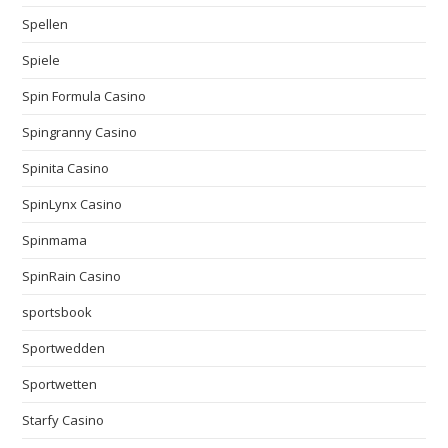
Spellen
Spiele
Spin Formula Casino
Spingranny Casino
Spinita Casino
SpinLynx Casino
Spinmama
SpinRain Casino
sportsbook
Sportwedden
Sportwetten
Starfy Casino