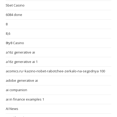
5bet Casino
6084 done
8
8,6
8ty8 Casino
a16z generative ai
a16z generative ai 1
acomics.ru~kazino-riobet-rabotchee-zerkalo-na-segodnya 100
adobe generative ai
ai companion
ai in finance examples 1
AI News