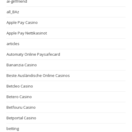
ai-girlfriend
all_BAz
Apple Pay Casino
Apple Pay Nettikasinot
articles
Automaty Online Paysafecard
Bananzia Casino
Beste Ausländische Online Casinos
Betcleo Casino
Betero Casino
Betfouru Casino
Betportal Casino
betting