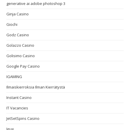
generative ai adobe photoshop 3
Ginja Casino
Giochi
Godz Casino
Golazzo Casino
Golisimo Casino
Google Pay Casino
IGAMING
Ilmaiskierroksia Ilman Kierrätystä
Instant Casino
IT Vacancies
JetSetSpins Casino
Jeux