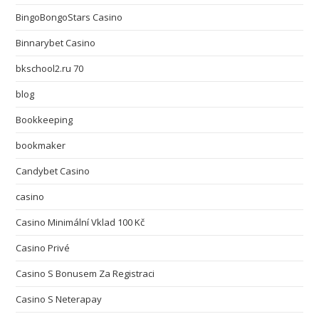
BingoBongoStars Casino
Binnarybet Casino
bkschool2.ru 70
blog
Bookkeeping
bookmaker
Candybet Casino
casino
Casino Minimální Vklad 100 Kč
Casino Privé
Casino S Bonusem Za Registraci
Casino S Neterapay