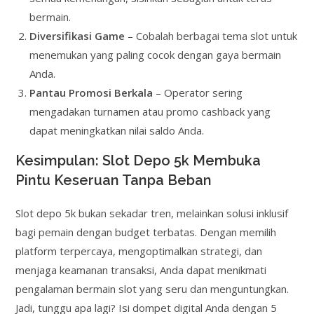
bermain.
Diversifikasi Game
– Cobalah berbagai tema slot untuk
menemukan yang paling cocok dengan gaya bermain
Anda.
Pantau Promosi Berkala
– Operator sering
mengadakan turnamen atau promo cashback yang
dapat meningkatkan nilai saldo Anda.
Kesimpulan: Slot Depo 5k Membuka
Pintu Keseruan Tanpa Beban
Slot depo 5k bukan sekadar tren, melainkan solusi inklusif
bagi pemain dengan budget terbatas. Dengan memilih
platform terpercaya, mengoptimalkan strategi, dan
menjaga keamanan transaksi, Anda dapat menikmati
pengalaman bermain slot yang seru dan menguntungkan.
Jadi, tunggu apa lagi? Isi dompet digital Anda dengan 5