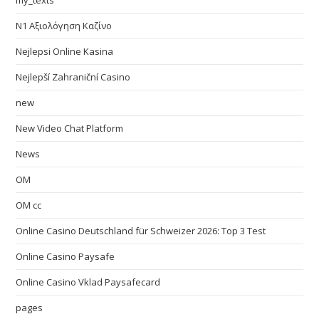
my_texts
N1 Αξιολόγηση Καζίνο
Nejlepsi Online Kasina
Nejlepší Zahraniční Casino
new
New Video Chat Platform
News
OM
OM cc
Online Casino Deutschland für Schweizer 2026: Top 3 Test
Online Casino Paysafe
Online Casino Vklad Paysafecard
pages