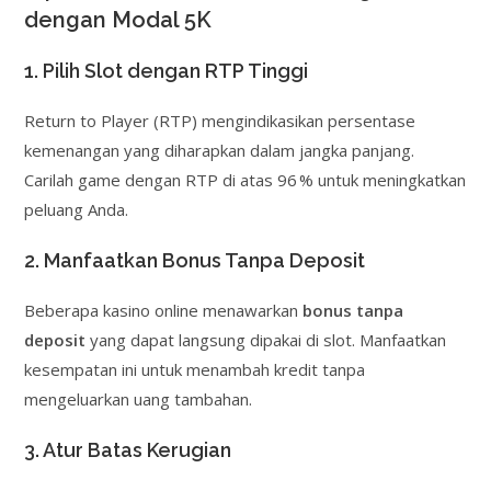
dengan Modal 5K
1. Pilih Slot dengan RTP Tinggi
Return to Player (RTP) mengindikasikan persentase
kemenangan yang diharapkan dalam jangka panjang.
Carilah game dengan RTP di atas 96 % untuk meningkatkan
peluang Anda.
2. Manfaatkan Bonus Tanpa Deposit
Beberapa kasino online menawarkan
bonus tanpa
deposit
yang dapat langsung dipakai di slot. Manfaatkan
kesempatan ini untuk menambah kredit tanpa
mengeluarkan uang tambahan.
3. Atur Batas Kerugian