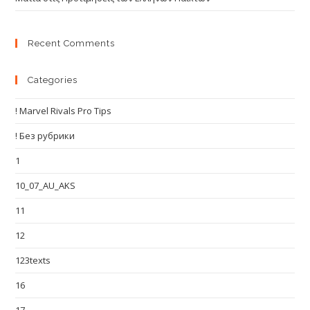
Recent Comments
Categories
! Marvel Rivals Pro Tips
! Без рубрики
1
10_07_AU_AKS
11
12
123texts
16