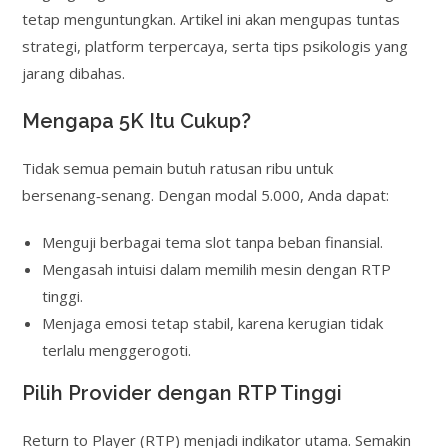
tetap menguntungkan. Artikel ini akan mengupas tuntas
strategi, platform terpercaya, serta tips psikologis yang
jarang dibahas.
Mengapa 5K Itu Cukup?
Tidak semua pemain butuh ratusan ribu untuk
bersenang‑senang. Dengan modal 5.000, Anda dapat:
Menguji berbagai tema slot tanpa beban finansial.
Mengasah intuisi dalam memilih mesin dengan RTP
tinggi.
Menjaga emosi tetap stabil, karena kerugian tidak
terlalu menggerogoti.
Pilih Provider dengan RTP Tinggi
Return to Player (RTP) menjadi indikator utama. Semakin