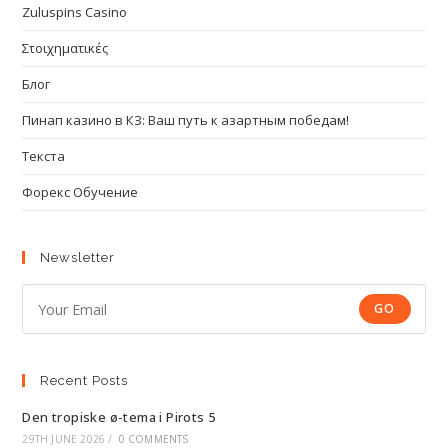
Zuluspins Casino
Στοιχηματικές
Блог
Пинап казино в КЗ: Ваш путь к азартным победам!
Текста
Форекс Обучение
Newsletter
GO
Recent Posts
Den tropiske ø-tema i Pirots 5
29TH JUNE 2026
/
0 COMMENTS