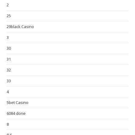
2
25
29black Casino
3
30
31
32
33
4
5bet Casino
6084 done
8