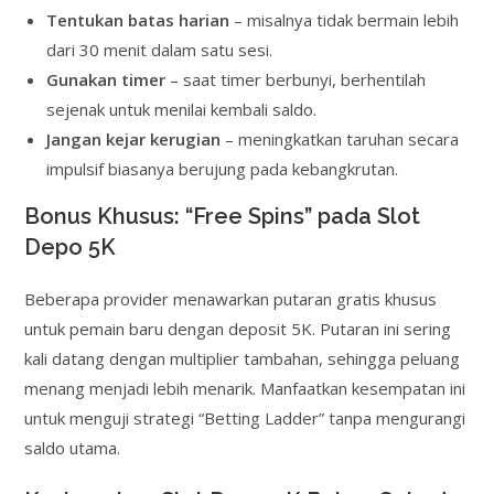
Tentukan batas harian
– misalnya tidak bermain lebih
dari 30 menit dalam satu sesi.
Gunakan timer
– saat timer berbunyi, berhentilah
sejenak untuk menilai kembali saldo.
Jangan kejar kerugian
– meningkatkan taruhan secara
impulsif biasanya berujung pada kebangkrutan.
Bonus Khusus: “Free Spins” pada Slot
Depo 5K
Beberapa provider menawarkan putaran gratis khusus
untuk pemain baru dengan deposit 5K. Putaran ini sering
kali datang dengan multiplier tambahan, sehingga peluang
menang menjadi lebih menarik. Manfaatkan kesempatan ini
untuk menguji strategi “Betting Ladder” tanpa mengurangi
saldo utama.