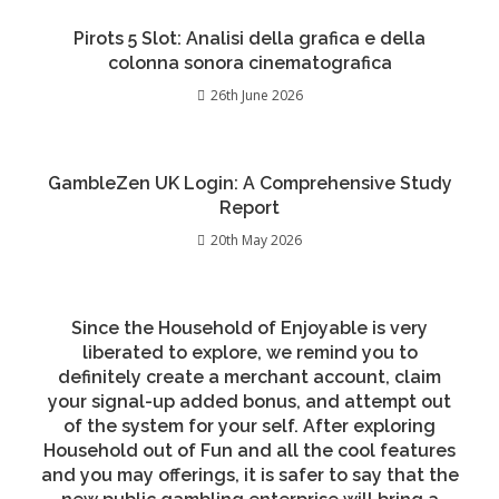
Pirots 5 Slot: Analisi della grafica e della
colonna sonora cinematografica
26th June 2026
GambleZen UK Login: A Comprehensive Study
Report
20th May 2026
Since the Household of Enjoyable is very
liberated to explore, we remind you to
definitely create a merchant account, claim
your signal-up added bonus, and attempt out
of the system for your self. After exploring
Household out of Fun and all the cool features
and you may offerings, it is safer to say that the