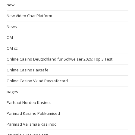
new
New Video Chat Platform
News
OM
OM cc
Online Casino Deutschland für Schweizer 2026: Top 3 Test
Online Casino Paysafe
Online Casino Vklad Paysafecard
pages
Parhaat Nordea Kasinot
Parimad Kasiino Pakkumised
Parimad Välismaa Kasiinod