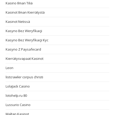
Kasino Ilman Tiliä
Kasinot Ilman Kierrätystä
Kasinot Netissä
Kasyno Bez Weryfikacji
Kasyno Bez Weryfikacji Kyc
Kasyno Z Paysafecard
Kierrätysvapaat Kasinot
Leon
listcrawler corpus christi
LolaJack Casino
lotohelp.ru 80
Lussurio Casino
Maltan Kasinot