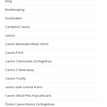
blog
Bookkeeping
bookmaker
Candybet Casino
casino
Casino Minimální Vklad 100 Kč
Casino Privé
Casino S Bonusem Za Registraci
Casino S Neterapay
Casino Trustly
casino utan svensk licens
Casino Vklad Přes Paysafecard
České Casino Bonus Za Registraci