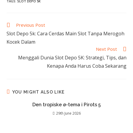
TAGS:
SLOT DEPO 5K
Previous Post
Slot Depo 5k: Cara Cerdas Main Slot Tanpa Merogoh
Kocek Dalam
Next Post
Menggali Dunia Slot Depo 5K: Strategi, Tips, dan
Kenapa Anda Harus Coba Sekarang
YOU MIGHT ALSO LIKE
Den tropiske ø-tema i Pirots 5
29th June 2026