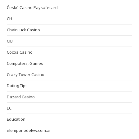
České Casino Paysafecard
CH
ChainLuck Casino
CIB
Cocoa Casino
Computers, Games
Crazy Tower Сasino
Dating Tips
Dazard Casino
EC
Education
elemporiodelvw.com.ar