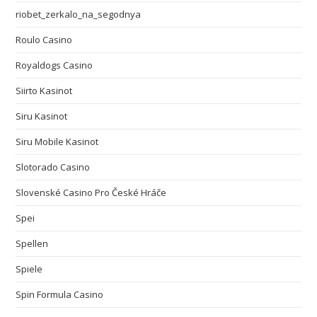
riobet_zerkalo_na_segodnya
Roulo Casino
Royaldogs Casino
Siirto Kasinot
Siru Kasinot
Siru Mobile Kasinot
Slotorado Casino
Slovenské Casino Pro České Hráče
Spei
Spellen
Spiele
Spin Formula Casino