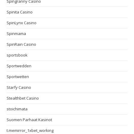
Spingranny Casino
Spinita Casino
SpinLynx Casino
Spinmama
SpinRain Casino
sportsbook
Sportwedden
Sportwetten
Starfy Casino
Stealthbet Casino
stoichimata
Suomen Parhaat Kasinot
t.memirror_1xbet_working