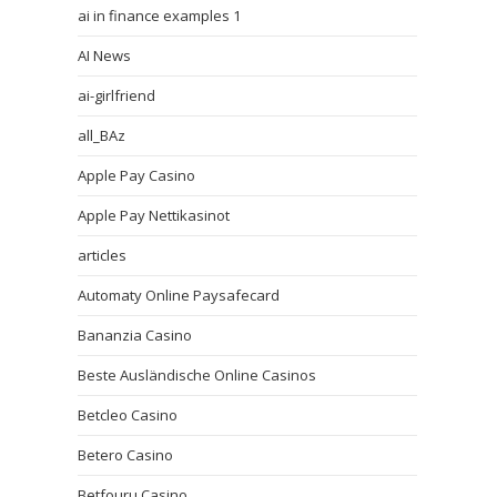
ai in finance examples 1
AI News
ai-girlfriend
all_BAz
Apple Pay Casino
Apple Pay Nettikasinot
articles
Automaty Online Paysafecard
Bananzia Casino
Beste Ausländische Online Casinos
Betcleo Casino
Betero Casino
Betfouru Casino