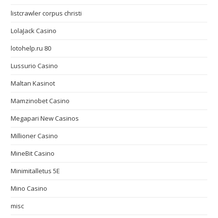
listcrawler corpus christi
LolaJack Casino
lotohelp.ru 80
Lussurio Casino
Maltan Kasinot
Mamzinobet Casino
Megapari New Casinos
Millioner Casino
MineBit Casino
Minimitalletus 5E
Mino Casino
misc