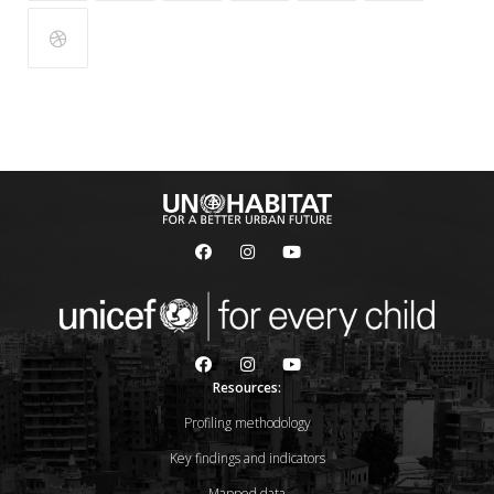
Resources:
Profiling methodology
Key findings and indicators
Mapped data