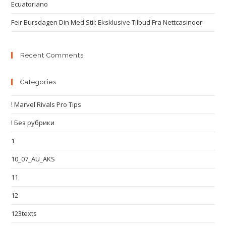
Ecuatoriano
Feir Bursdagen Din Med Stil: Eksklusive Tilbud Fra Nettcasinoer
Recent Comments
Categories
! Marvel Rivals Pro Tips
! Без рубрики
1
10_07_AU_AKS
11
12
123texts