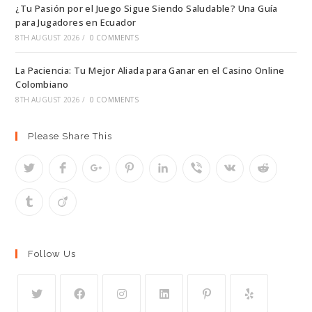
¿Tu Pasión por el Juego Sigue Siendo Saludable? Una Guía
para Jugadores en Ecuador
8TH AUGUST 2026
/
0 COMMENTS
La Paciencia: Tu Mejor Aliada para Ganar en el Casino Online
Colombiano
8TH AUGUST 2026
/
0 COMMENTS
Please Share This
Follow Us