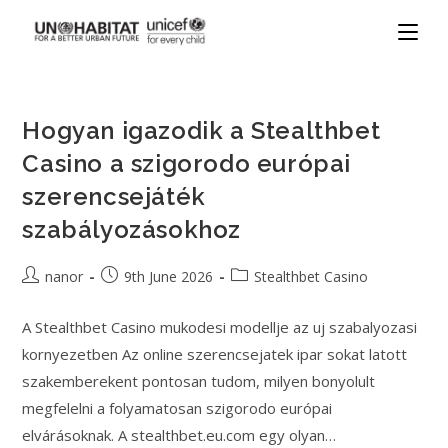
Hogyan igazodik a Stealthbet
Casino a szigorodo európai
szerencsejáték
szabályozásokhoz
nanor
9th June 2026
Stealthbet Casino
A Stealthbet Casino mukodesi modellje az uj szabalyozasi
kornyezetben Az online szerencsejatek ipar sokat latott
szakemberekent pontosan tudom, milyen bonyolult
megfelelni a folyamatosan szigorodo európai
elvárásoknak. A stealthbet.eu.com egy olyan…