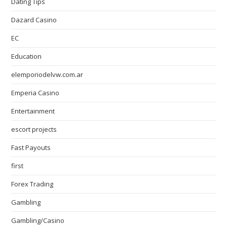
Dating Tips
Dazard Casino
EC
Education
elemporiodelvw.com.ar
Emperia Casino
Entertainment
escort projects
Fast Payouts
first
Forex Trading
Gambling
Gambling/Casino