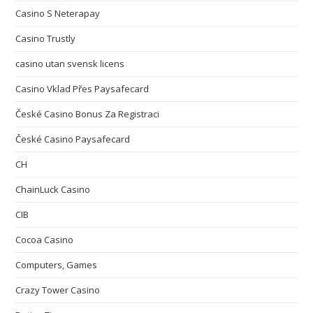
Casino S Neterapay
Casino Trustly
casino utan svensk licens
Casino Vklad Přes Paysafecard
České Casino Bonus Za Registraci
České Casino Paysafecard
CH
ChainLuck Casino
CIB
Cocoa Casino
Computers, Games
Crazy Tower Сasino