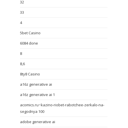
32
33
4
5bet Casino
6084 done
8
8,6
8ty8 Casino
a16z generative ai
a16z generative ai 1
acomics.ru~kazino-riobet-rabotchee-zerkalo-na-
segodnya 100
adobe generative ai