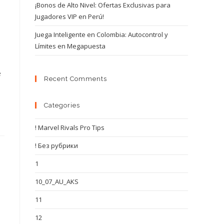
¡Bonos de Alto Nivel: Ofertas Exclusivas para
Jugadores VIP en Perú!
Juega Inteligente en Colombia: Autocontrol y
Límites en Megapuesta
e
Recent Comments
Categories
! Marvel Rivals Pro Tips
! Без рубрики
1
10_07_AU_AKS
11
12