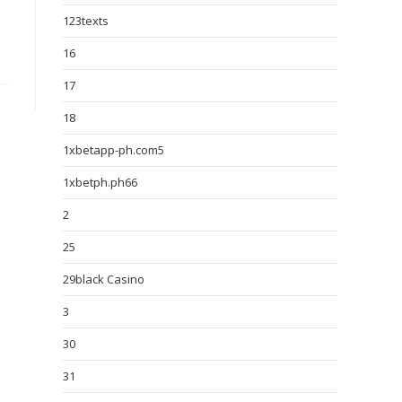
123texts
16
17
18
1xbetapp-ph.com5
1xbetph.ph66
2
25
29black Casino
3
30
31