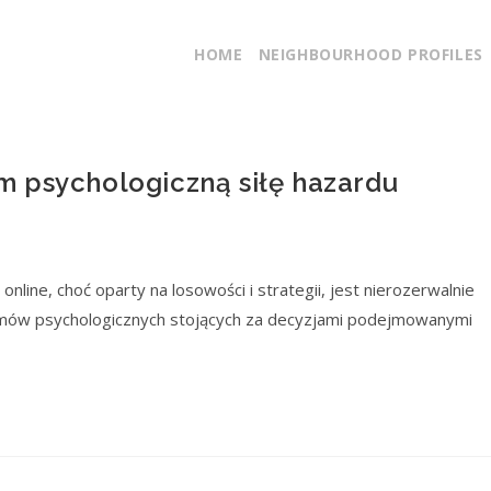
HOME
NEIGHBOURHOOD PROFILES
m psychologiczną siłę hazardu
line, choć oparty na losowości i strategii, jest nierozerwalnie
zmów psychologicznych stojących za decyzjami podejmowanymi