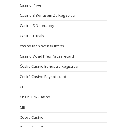
Casino Privé
Casino S Bonusem Za Registraci
Casino S Neterapay
Casino Trustly
casino utan svensk licens
Casino Vklad Přes Paysafecard
České Casino Bonus Za Registraci
České Casino Paysafecard
CH
ChainLuck Casino
CIB
Cocoa Casino