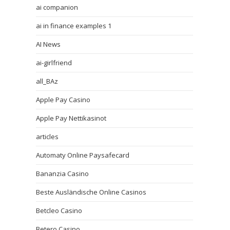
ai companion
ai in finance examples 1
AI News
ai-girlfriend
all_BAz
Apple Pay Casino
Apple Pay Nettikasinot
articles
Automaty Online Paysafecard
Bananzia Casino
Beste Ausländische Online Casinos
Betcleo Casino
Betero Casino