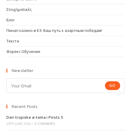
Στοιχηματικές
Блог
Пинап казино в КЗ: Ваш путь к азартным победам!
Текста
Форекс Обучение
Newsletter
GO
Recent Posts
Den tropiske ø-tema i Pirots 5
29TH JUNE 2026
/
0 COMMENTS