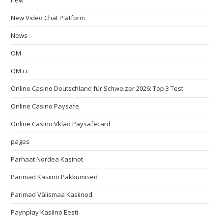
new
New Video Chat Platform
News
OM
OM cc
Online Casino Deutschland für Schweizer 2026: Top 3 Test
Online Casino Paysafe
Online Casino Vklad Paysafecard
pages
Parhaat Nordea Kasinot
Parimad Kasiino Pakkumised
Parimad Välismaa Kasiinod
Paynplay Kasiino Eesti