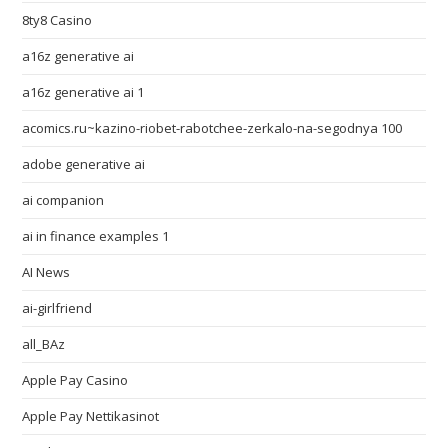
8ty8 Casino
a16z generative ai
a16z generative ai 1
acomics.ru~kazino-riobet-rabotchee-zerkalo-na-segodnya 100
adobe generative ai
ai companion
ai in finance examples 1
AI News
ai-girlfriend
all_BAz
Apple Pay Casino
Apple Pay Nettikasinot