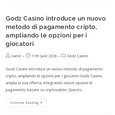
Godz Casino introduce un nuovo
metodo di pagamento cripto,
ampliando le opzioni per i
giocatori
nanor
11th June 2026
Godz Casino
Godz Casino introduce un nuovo metodo di pagamento
cripto, ampliando le opzioni per i giocatori Godz Casino
amplia la sua offerta, integrando nuove opzioni di
pagamento basate su criptovalute. Questo…
Continue Reading