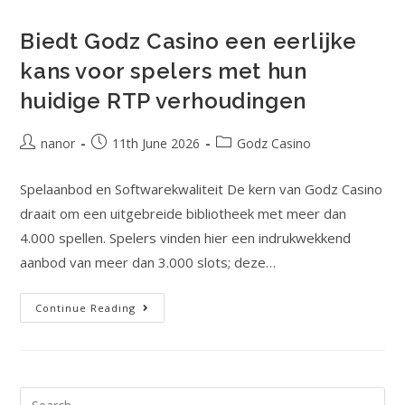
Biedt Godz Casino een eerlijke
kans voor spelers met hun
huidige RTP verhoudingen
nanor
11th June 2026
Godz Casino
Spelaanbod en Softwarekwaliteit De kern van Godz Casino
draait om een uitgebreide bibliotheek met meer dan
4.000 spellen. Spelers vinden hier een indrukwekkend
aanbod van meer dan 3.000 slots; deze…
Continue Reading