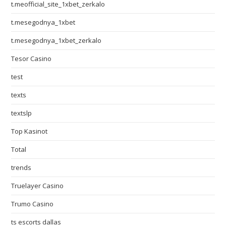
t.meofficial_site_1xbet_zerkalo
t.mesegodnya_1xbet
t.mesegodnya_1xbet_zerkalo
Tesor Casino
test
texts
textslp
Top Kasinot
Total
trends
Truelayer Casino
Trumo Casino
ts escorts dallas