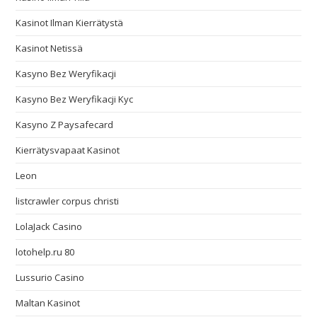
Kasinot Ilman Kierrätystä
Kasinot Netissä
Kasyno Bez Weryfikacji
Kasyno Bez Weryfikacji Kyc
Kasyno Z Paysafecard
Kierrätysvapaat Kasinot
Leon
listcrawler corpus christi
LolaJack Casino
lotohelp.ru 80
Lussurio Casino
Maltan Kasinot