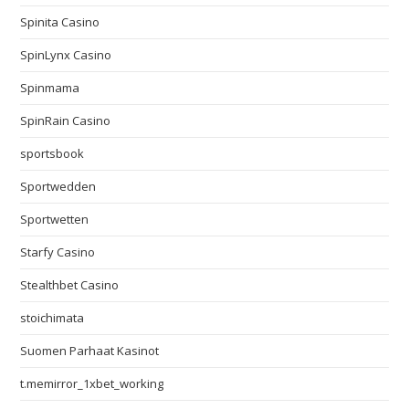
Spinita Casino
SpinLynx Casino
Spinmama
SpinRain Casino
sportsbook
Sportwedden
Sportwetten
Starfy Casino
Stealthbet Casino
stoichimata
Suomen Parhaat Kasinot
t.memirror_1xbet_working