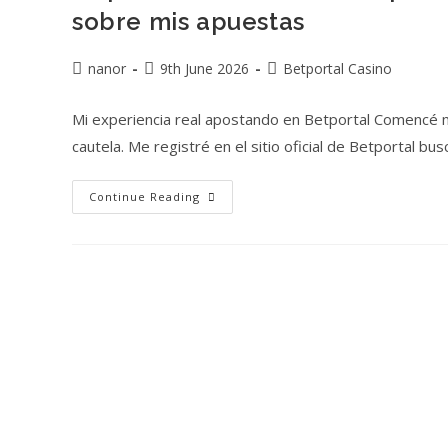
sobre mis apuestas
nanor
9th June 2026
Betportal Casino
Mi experiencia real apostando en Betportal Comencé m
cautela. Me registré en el sitio oficial de Betportal 
Continue Reading