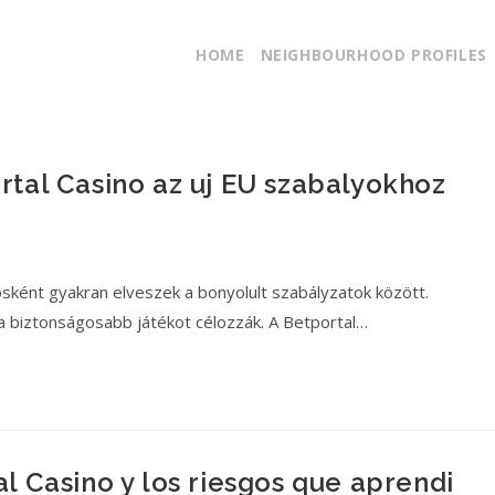
HOME
NEIGHBOURHOOD PROFILES
tal Casino az uj EU szabalyokhoz
osként gyakran elveszek a bonyolult szabályzatok között.
 a biztonságosabb játékot célozzák. A Betportal…
 Casino y los riesgos que aprendi