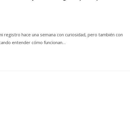
i registro hace una semana con curiosidad, pero también con
buscando entender cómo funcionan…