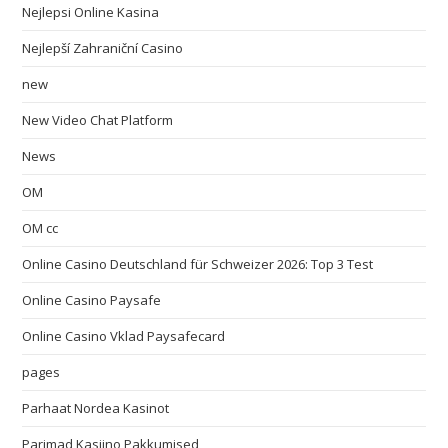
Nejlepsi Online Kasina
Nejlepší Zahraniční Casino
new
New Video Chat Platform
News
OM
OM cc
Online Casino Deutschland für Schweizer 2026: Top 3 Test
Online Casino Paysafe
Online Casino Vklad Paysafecard
pages
Parhaat Nordea Kasinot
Parimad Kasiino Pakkumised