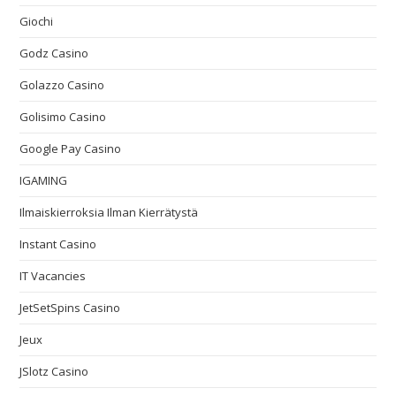
Giochi
Godz Casino
Golazzo Casino
Golisimo Casino
Google Pay Casino
IGAMING
Ilmaiskierroksia Ilman Kierrätystä
Instant Casino
IT Vacancies
JetSetSpins Casino
Jeux
JSlotz Casino