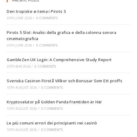
Recent Posts
Den tropiske ø-tema i Pirots 5
29TH JUNE 2026
/
0 COMMENTS
Pirots 5 Slot: Analisi della grafica e della colonna sonora
cinematografica
26TH JUNE 2026
/
0 COMMENTS
GambleZen UK Login: A Comprehensive Study Report
20TH MAY 2026
/
0 COMMENTS
Svenska Casinon Förstå Villkor och Bonusar Som Ett proffs
10TH AUGUST 2026
/
0 COMMENTS
Kryptovalutor på Golden Panda Framtiden är Här
10TH AUGUST 2026
/
0 COMMENTS
Le più comuni errori dei principianti nei casinò
10TH AUGUST 2026
/
0 COMMENTS