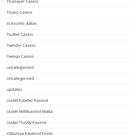
Truelayer Casino
Trumo Casino
ts escorts dallas
TuzBet Casino
Twindor Casino
Twinqo Casino
uncategorised
Uncategorized
updates
Uudet Euteller Kasinot
Uudet Nettikasinot Malta
Uudet Trustly Kasinot
Välismaa Kasiinod Eestis