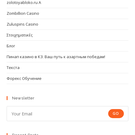
zolotoyabloko.ru A
Zombillion Casino
Zuluspins Casino
Στοιχηματικές
Блог
Пинап казино в КЗ: Ваш путь к азартным победам!
Текста
Форекс Обучение
Newsletter
GO