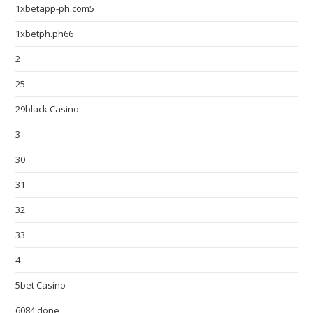
1xbetapp-ph.com5
1xbetph.ph66
2
25
29black Casino
3
30
31
32
33
4
5bet Casino
6084 done