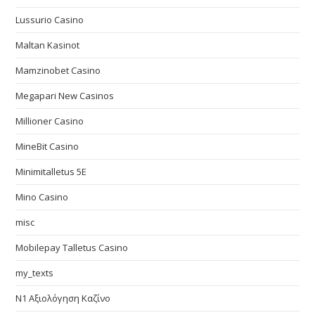
Lussurio Casino
Maltan Kasinot
Mamzinobet Casino
Megapari New Casinos
Millioner Casino
MineBit Casino
Minimitalletus 5E
Mino Casino
misc
Mobilepay Talletus Casino
my_texts
N1 Αξιολόγηση Καζίνο