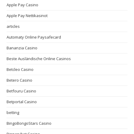
Apple Pay Casino
Apple Pay Nettikasinot
articles
Automaty Online Paysafecard
Bananzia Casino
Beste Ausländische Online Casinos
Betcleo Casino
Betero Casino
Betfouru Casino
Betportal Casino
betting
BingoBongoStars Casino