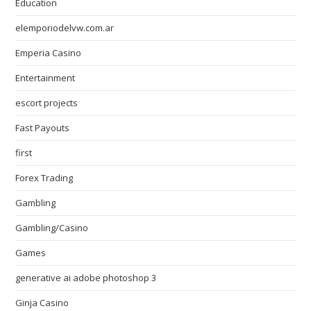
Education
elemporiodelvw.com.ar
Emperia Casino
Entertainment
escort projects
Fast Payouts
first
Forex Trading
Gambling
Gambling/Casino
Games
generative ai adobe photoshop 3
Ginja Casino