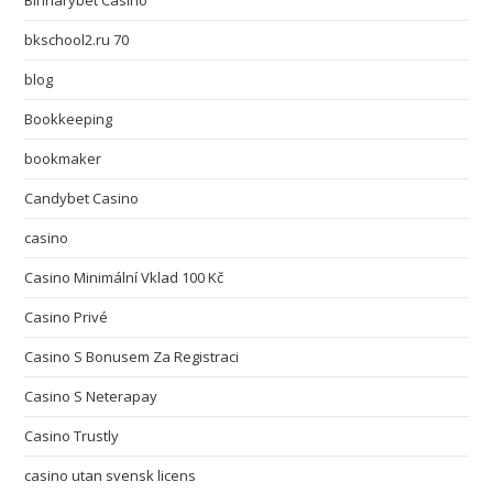
Binnarybet Casino
bkschool2.ru 70
blog
Bookkeeping
bookmaker
Candybet Casino
casino
Casino Minimální Vklad 100 Kč
Casino Privé
Casino S Bonusem Za Registraci
Casino S Neterapay
Casino Trustly
casino utan svensk licens