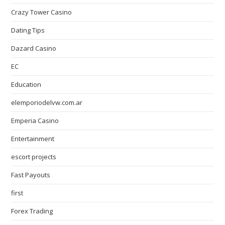
Crazy Tower Сasino
Dating Tips
Dazard Casino
EC
Education
elemporiodelvw.com.ar
Emperia Casino
Entertainment
escort projects
Fast Payouts
first
Forex Trading