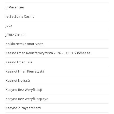
IT Vacancies
JetSetSpins Casino
Jeux
JSlotz Casino
Kaikki Nettikasinot Malta
Kasino Ilman Rekisteröitymistä 2026 – TOP 3 Suomessa
Kasino Ilman Tiliä
Kasinot Ilman Kierrätystä
Kasinot Netissä
Kasyno Bez Weryfikacji
Kasyno Bez Weryfikacji Kyc
Kasyno Z Paysafecard