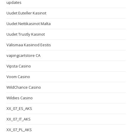
updates
Uudet Euteller Kasinot
Uudet Nettikasinot Malta
Uudet Trustly Kasinot
Välismaa Kasiinod Eestis
vapingcartstore CA
Vipsta Casino
Voom Casino
WildChance Casino
Wildies Casino
XX_07_ES_AKS
XX_07_IT_AKS
XX_07_PL_AKS