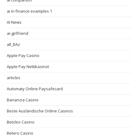
ai companion
ai in finance examples 1
AI News
ai-girlfriend
all_BAz
Apple Pay Casino
Apple Pay Nettikasinot
articles
Automaty Online Paysafecard
Bananzia Casino
Beste Ausländische Online Casinos
Betcleo Casino
Betero Casino