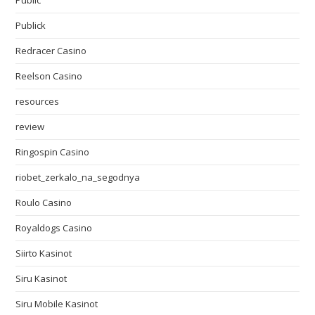
Public
Publick
Redracer Casino
Reelson Casino
resources
review
Ringospin Casino
riobet_zerkalo_na_segodnya
Roulo Casino
Royaldogs Casino
Siirto Kasinot
Siru Kasinot
Siru Mobile Kasinot