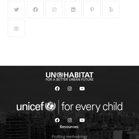
Resources:
Profiling methodology