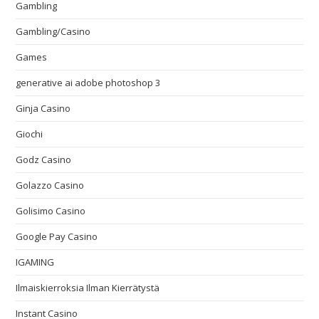
Gambling
Gambling/Casino
Games
generative ai adobe photoshop 3
Ginja Casino
Giochi
Godz Casino
Golazzo Casino
Golisimo Casino
Google Pay Casino
IGAMING
Ilmaiskierroksia Ilman Kierrätystä
Instant Casino