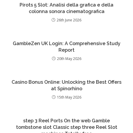
Pirots 5 Slot: Analisi della grafica e della
colonna sonora cinematografica
26th June 2026
GambleZen UK Login: A Comprehensive Study
Report
20th May 2026
Casino Bonus Online: Unlocking the Best Offers
at Spinorhino
15th May 2026
step 3 Reel Ports On the web Gamble
tombstone slot Classic step three Reel Slot