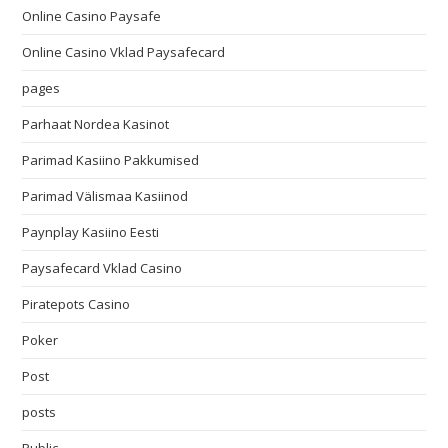
Online Casino Paysafe
Online Casino Vklad Paysafecard
pages
Parhaat Nordea Kasinot
Parimad Kasiino Pakkumised
Parimad Välismaa Kasiinod
Paynplay Kasiino Eesti
Paysafecard Vklad Casino
Piratepots Casino
Poker
Post
posts