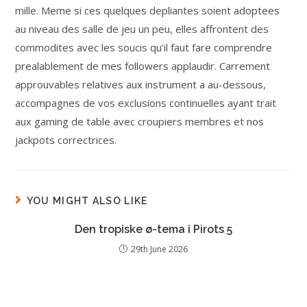
mille. Meme si ces quelques depliantes soient adoptees
au niveau des salle de jeu un peu, elles affrontent des
commodites avec les soucis qu’il faut fare comprendre
prealablement de mes followers applaudir. Carrement
approuvables relatives aux instrument a au-dessous,
accompagnes de vos exclusions continuelles ayant trait
aux gaming de table avec croupiers membres et nos
jackpots correctrices.
YOU MIGHT ALSO LIKE
Den tropiske ø-tema i Pirots 5
29th June 2026