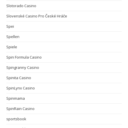
Slotorado Casino
Slovenské Casino Pro České Hráče
Spei
Spellen
Spiele
Spin Formula Casino
Spingranny Casino
Spinita Casino
SpinLynx Casino
Spinmama
SpinRain Casino
sportsbook