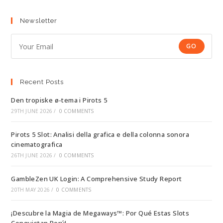
Newsletter
GO
Recent Posts
Den tropiske ø-tema i Pirots 5
29TH JUNE 2026
/
0 COMMENTS
Pirots 5 Slot: Analisi della grafica e della colonna sonora
cinematografica
26TH JUNE 2026
/
0 COMMENTS
GambleZen UK Login: A Comprehensive Study Report
20TH MAY 2026
/
0 COMMENTS
¡Descubre la Magia de Megaways™: Por Qué Estas Slots