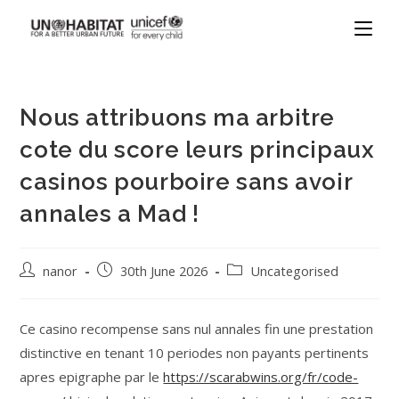
Nous attribuons ma arbitre
cote du score leurs principaux
casinos pourboire sans avoir
annales a Mad !
nanor
30th June 2026
Uncategorised
Ce casino recompense sans nul annales fin une prestation
distinctive en tenant 10 periodes non payants pertinents
apres epigraphe par le
https://scarabwins.org/fr/code-