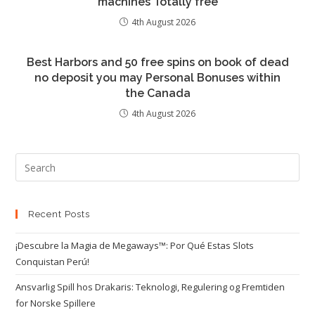
machines Totally free
4th August 2026
Best Harbors and 50 free spins on book of dead
no deposit you may Personal Bonuses within
the Canada
4th August 2026
Recent Posts
¡Descubre la Magia de Megaways™: Por Qué Estas Slots
Conquistan Perú!
Ansvarlig Spill hos Drakaris: Teknologi, Regulering og Fremtiden
for Norske Spillere