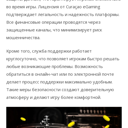
во время игры. Лицензия от Curaçao eGaming
подтверждает легальность и надежность платформы.
Все финансовые операции проводятся через
защищенные каналы, что минимизирует риск
мошенничества.
Кроме того, служба поддержки работает
круглосуточно, что позволяет игрокам быстро решать
любые возникающие проблемы. Возможность
обратиться в онлайн-чат или по электронной почте
делает процесс поддержки максимально удобным.
Такие меры безопасности создают доверительную
атмосферу и делают игру более комфортной.