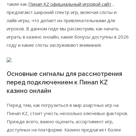
такие как
Пинап KZ официальный игровой сайт
,
предлагают широкий спектр игр, включая слоты и
лайв-игры, что делает их привлекательными для
игроков. В данном гиде мы рассмотрим, как начать
играть в казино онлайн, какие бонусы доступны в 2026
году и какие слоты заслуживают внимания.
Основные сигналы для рассмотрения
перед подключением к Пинап KZ
казино онлайн
Перед тем, как погрузиться в мир азартных игр на
Пинап KZ, стоит учесть несколько ключевых факторов.
Прежде всего, важно оценить ассортимент игр,
доступных на платформе. Казино предлагает более