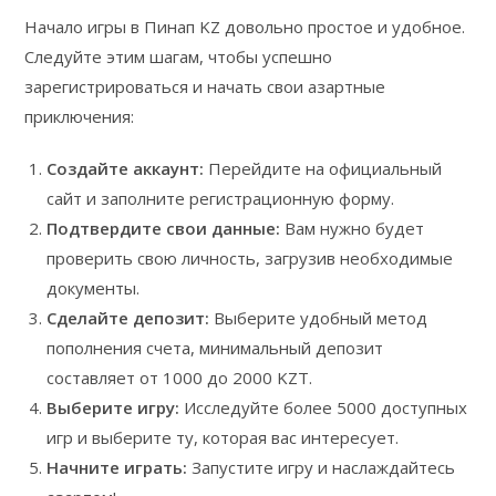
Начало игры в Пинап KZ довольно простое и удобное.
Следуйте этим шагам, чтобы успешно
зарегистрироваться и начать свои азартные
приключения:
Создайте аккаунт:
Перейдите на официальный
сайт и заполните регистрационную форму.
Подтвердите свои данные:
Вам нужно будет
проверить свою личность, загрузив необходимые
документы.
Сделайте депозит:
Выберите удобный метод
пополнения счета, минимальный депозит
составляет от 1000 до 2000 KZT.
Выберите игру:
Исследуйте более 5000 доступных
игр и выберите ту, которая вас интересует.
Начните играть:
Запустите игру и наслаждайтесь