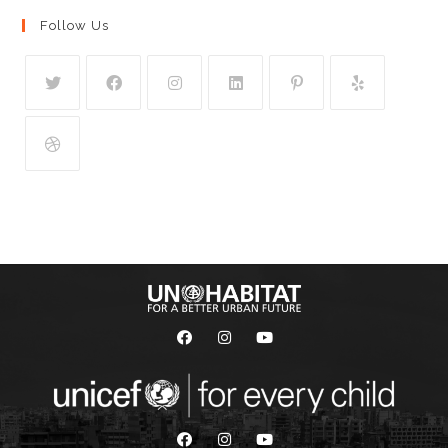
Follow Us