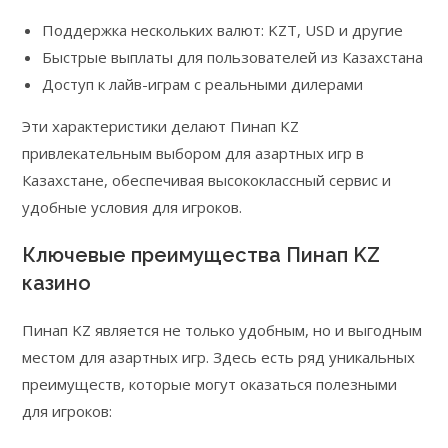
Поддержка нескольких валют: KZT, USD и другие
Быстрые выплаты для пользователей из Казахстана
Доступ к лайв-играм с реальными дилерами
Эти характеристики делают Пинап KZ
привлекательным выбором для азартных игр в
Казахстане, обеспечивая высококлассный сервис и
удобные условия для игроков.
Ключевые преимущества Пинап KZ
казино
Пинап KZ является не только удобным, но и выгодным
местом для азартных игр. Здесь есть ряд уникальных
преимуществ, которые могут оказаться полезными
для игроков: