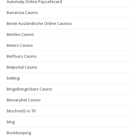
Automaty Online Paysafecard
Bananzia Casino
Beste Ausländische Online Casinos
Betcleo Casino
Betero Casino
Betfouru Casino
Betportal Casino
betting
BingoBongoStars Casino
Binnarybet Casino
bkschool2.ru 70
blog
Bookkeeping