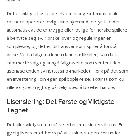
Det er viktig å huske at selv om mange internasjonale
casinoer opererer lovlig i sine hjemland, betyr ikke det
automatisk at de er trygge eller lovlige for norske spillere
å benytte seg av. Norske lover og reguleringer er
komplekse, og det er ditt ansvar som spiller å forstå
disse. Ved å følge rådene i denne artikkelen, kan du ta
informerte valg og unngå fallgruvene som venter i den
useriøse enden av nettcasino-markedet. Tenk på det som
en investering i din egen spillopplevelse, akkurat som du
ville valgt et trygt og pålitelig sted å bo eller handle.
Lisensiering: Det Første og Viktigste
Tegnet
Det aller viktigste du må se etter er casinoets lisens. En
gyldig lisens er et bevis på at casinoet opererer under