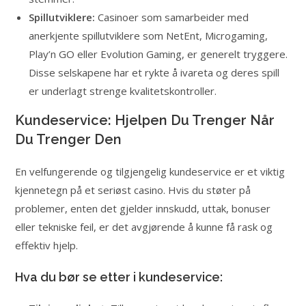
Spillutviklere:
Casinoer som samarbeider med
anerkjente spillutviklere som NetEnt, Microgaming,
Play’n GO eller Evolution Gaming, er generelt tryggere.
Disse selskapene har et rykte å ivareta og deres spill
er underlagt strenge kvalitetskontroller.
Kundeservice: Hjelpen Du Trenger Når
Du Trenger Den
En velfungerende og tilgjengelig kundeservice er et viktig
kjennetegn på et seriøst casino. Hvis du støter på
problemer, enten det gjelder innskudd, uttak, bonuser
eller tekniske feil, er det avgjørende å kunne få rask og
effektiv hjelp.
Hva du bør se etter i kundeservice: