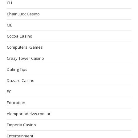
CH
ChainLuck Casino
CIB
Cocoa Casino
Computers, Games
Crazy Tower Сasino
Dating Tips
Dazard Casino
EC
Education
elemporiodelvw.com.ar
Emperia Casino
Entertainment