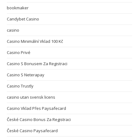
bookmaker
Candybet Casino
casino
Casino Minimální Vklad 100 Kč
Casino Privé
Casino S Bonusem Za Registraci
Casino S Neterapay
Casino Trustly
casino utan svensk licens
Casino Vklad Přes Paysafecard
České Casino Bonus Za Registraci
České Casino Paysafecard