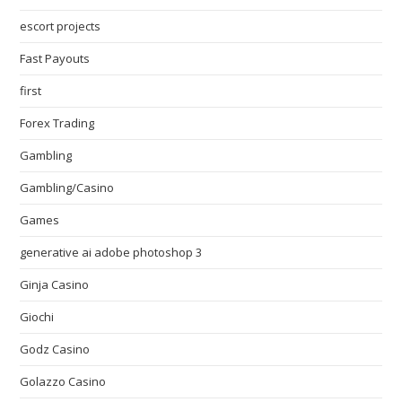
escort projects
Fast Payouts
first
Forex Trading
Gambling
Gambling/Casino
Games
generative ai adobe photoshop 3
Ginja Casino
Giochi
Godz Casino
Golazzo Casino