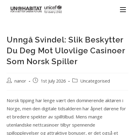
Unngå Svindel: Slik Beskytter
Du Deg Mot Ulovlige Casinoer
Som Norsk Spiller
nanor
1st July 2026
Uncategorised
Norsk tipping har lenge vært den dominerende aktøren i
Norge, men den digitale tidsalderen har åpnet dørene for
et bredere spekter av spilltilbud. Mens mange
utenlandske nettcasinoer tilbyr spennende
spillopplevelser og attraktive bonuser, er det også et