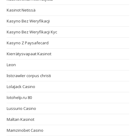
Kasinot Netissä
Kasyno Bez Weryfikacji
Kasyno Bez Weryfikacji Kyc
Kasyno Z Paysafecard
Kierrätysvapaat Kasinot
Leon
listcrawler corpus christi
LolaJack Casino
lotohelp.ru 80
Lussurio Casino
Maltan Kasinot
Mamzinobet Casino