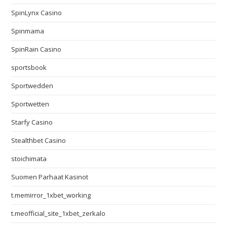
SpinLynx Casino
Spinmama
SpinRain Casino
sportsbook
Sportwedden
Sportwetten
Starfy Casino
Stealthbet Casino
stoichimata
Suomen Parhaat Kasinot
t.memirror_1xbet_working
t.meofficial_site_1xbet_zerkalo