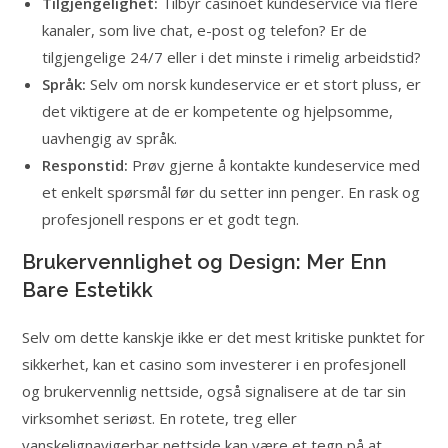
Tilgjengelighet:
Tilbyr casinoet kundeservice via flere
kanaler, som live chat, e-post og telefon? Er de
tilgjengelige 24/7 eller i det minste i rimelig arbeidstid?
Språk:
Selv om norsk kundeservice er et stort pluss, er
det viktigere at de er kompetente og hjelpsomme,
uavhengig av språk.
Responstid:
Prøv gjerne å kontakte kundeservice med
et enkelt spørsmål før du setter inn penger. En rask og
profesjonell respons er et godt tegn.
Brukervennlighet og Design: Mer Enn
Bare Estetikk
Selv om dette kanskje ikke er det mest kritiske punktet for
sikkerhet, kan et casino som investerer i en profesjonell
og brukervennlig nettside, også signalisere at de tar sin
virksomhet seriøst. En rotete, treg eller
vanskelignavigerbar nettside kan være et tegn på at