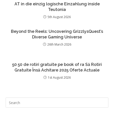
AT in die einzig logische Einzahlung inside
Teutonia
5th August 2026
Beyond the Reels: Uncovering GrizzlysQuest’s
Diverse Gaming Universe
26th March 2026
50 50 de rotiri gratuite pe book of ra Să Rotiri
Gratuite Însă Achitare 2025 Oferte Actuale
1st August 2026