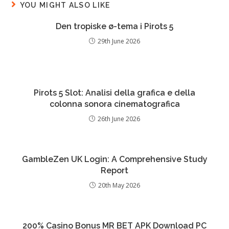
YOU MIGHT ALSO LIKE
Den tropiske ø-tema i Pirots 5
29th June 2026
Pirots 5 Slot: Analisi della grafica e della
colonna sonora cinematografica
26th June 2026
GambleZen UK Login: A Comprehensive Study
Report
20th May 2026
200% Casino Bonus MR BET APK Download PC