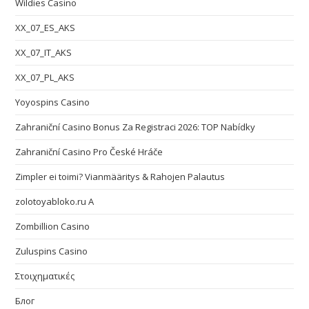
Wildies Casino
XX_07_ES_AKS
XX_07_IT_AKS
XX_07_PL_AKS
Yoyospins Casino
Zahraniční Casino Bonus Za Registraci 2026: TOP Nabídky
Zahraniční Casino Pro České Hráče
Zimpler ei toimi? Vianmääritys & Rahojen Palautus
zolotoyabloko.ru A
Zombillion Casino
Zuluspins Casino
Στοιχηματικές
Блог