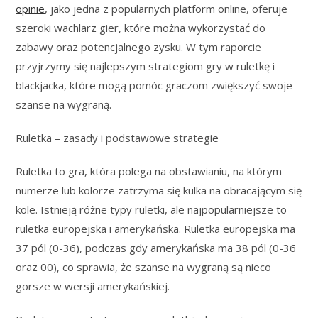
opinie
, jako jedna z popularnych platform online, oferuje
szeroki wachlarz gier, które można wykorzystać do
zabawy oraz potencjalnego zysku. W tym raporcie
przyjrzymy się najlepszym strategiom gry w ruletkę i
blackjacka, które mogą pomóc graczom zwiększyć swoje
szanse na wygraną.
Ruletka – zasady i podstawowe strategie
Ruletka to gra, która polega na obstawianiu, na którym
numerze lub kolorze zatrzyma się kulka na obracającym się
kole. Istnieją różne typy ruletki, ale najpopularniejsze to
ruletka europejska i amerykańska. Ruletka europejska ma
37 pól (0-36), podczas gdy amerykańska ma 38 pól (0-36
oraz 00), co sprawia, że szanse na wygraną są nieco
gorsze w wersji amerykańskiej.