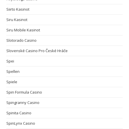
Siirto Kasinot
Siru Kasinot
Siru Mobile Kasinot
Slotorado Casino
Slovenské Casino Pro České Hráče
Spei
Spellen
Spiele
Spin Formula Casino
Spingranny Casino
Spinita Casino
SpinLynx Casino