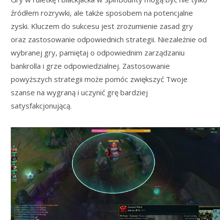
źródłem rozrywki, ale także sposobem na potencjalne
zyski. Kluczem do sukcesu jest zrozumienie zasad gry
oraz zastosowanie odpowiednich strategii. Niezależnie od
wybranej gry, pamiętaj o odpowiednim zarządzaniu
bankrolla i grze odpowiedzialnej. Zastosowanie
powyższych strategii może pomóc zwiększyć Twoje
szanse na wygraną i uczynić grę bardziej
satysfakcjonującą.