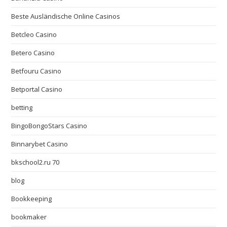
Beste Ausländische Online Casinos
Betcleo Casino
Betero Casino
Betfouru Casino
Betportal Casino
betting
BingoBongoStars Casino
Binnarybet Casino
bkschool2.ru 70
blog
Bookkeeping
bookmaker