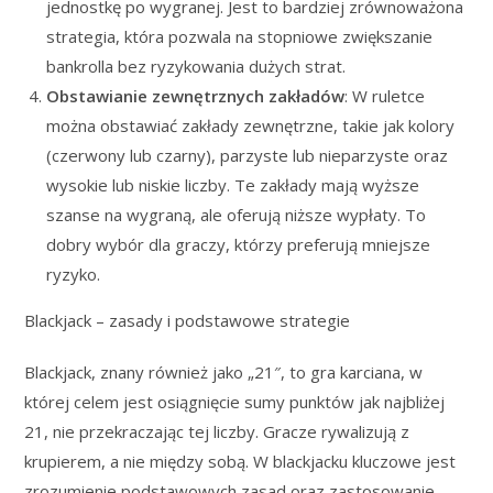
jednostkę po wygranej. Jest to bardziej zrównoważona
strategia, która pozwala na stopniowe zwiększanie
bankrolla bez ryzykowania dużych strat.
Obstawianie zewnętrznych zakładów
: W ruletce
można obstawiać zakłady zewnętrzne, takie jak kolory
(czerwony lub czarny), parzyste lub nieparzyste oraz
wysokie lub niskie liczby. Te zakłady mają wyższe
szanse na wygraną, ale oferują niższe wypłaty. To
dobry wybór dla graczy, którzy preferują mniejsze
ryzyko.
Blackjack – zasady i podstawowe strategie
Blackjack, znany również jako „21″, to gra karciana, w
której celem jest osiągnięcie sumy punktów jak najbliżej
21, nie przekraczając tej liczby. Gracze rywalizują z
krupierem, a nie między sobą. W blackjacku kluczowe jest
zrozumienie podstawowych zasad oraz zastosowanie