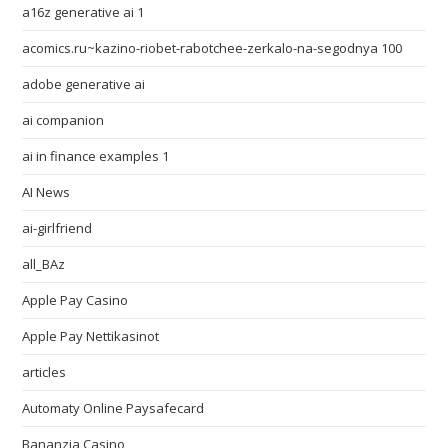
a16z generative ai 1
acomics.ru~kazino-riobet-rabotchee-zerkalo-na-segodnya 100
adobe generative ai
ai companion
ai in finance examples 1
AI News
ai-girlfriend
all_BAz
Apple Pay Casino
Apple Pay Nettikasinot
articles
Automaty Online Paysafecard
Bananzia Casino