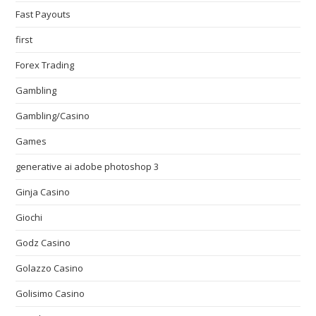
Fast Payouts
first
Forex Trading
Gambling
Gambling/Casino
Games
generative ai adobe photoshop 3
Ginja Casino
Giochi
Godz Casino
Golazzo Casino
Golisimo Casino