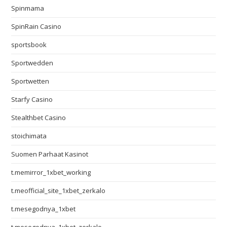
Spinmama
SpinRain Casino
sportsbook
Sportwedden
Sportwetten
Starfy Casino
Stealthbet Casino
stoichimata
Suomen Parhaat Kasinot
t.memirror_1xbet_working
t.meofficial_site_1xbet_zerkalo
t.mesegodnya_1xbet
t.mesegodnya_1xbet_zerkalo