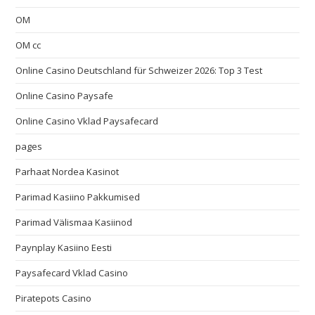
OM
OM cc
Online Casino Deutschland für Schweizer 2026: Top 3 Test
Online Casino Paysafe
Online Casino Vklad Paysafecard
pages
Parhaat Nordea Kasinot
Parimad Kasiino Pakkumised
Parimad Välismaa Kasiinod
Paynplay Kasiino Eesti
Paysafecard Vklad Casino
Piratepots Casino