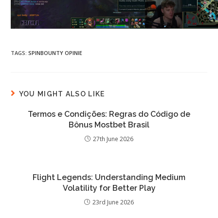
TAGS:
SPINBOUNTY OPINIE
YOU MIGHT ALSO LIKE
Termos e Condições: Regras do Código de
Bônus Mostbet Brasil
27th June 2026
Flight Legends: Understanding Medium
Volatility for Better Play
23rd June 2026