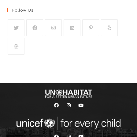
Follow Us