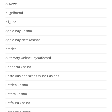
AI News
ai-girlfriend
all_BAz
Apple Pay Casino
Apple Pay Nettikasinot
articles
Automaty Online Paysafecard
Bananzia Casino
Beste Ausländische Online Casinos
Betcleo Casino
Betero Casino
Betfouru Casino
Betportal Casino