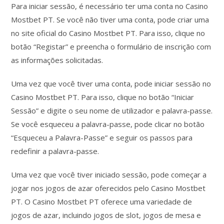
Para iniciar sessão, é necessário ter uma conta no Casino
Mostbet PT. Se você não tiver uma conta, pode criar uma
no site oficial do Casino Mostbet PT. Para isso, clique no
botão “Registar” e preencha o formulário de inscrição com
as informações solicitadas.
Uma vez que você tiver uma conta, pode iniciar sessão no
Casino Mostbet PT. Para isso, clique no botão “Iniciar
Sessão” e digite o seu nome de utilizador e palavra-passe.
Se você esqueceu a palavra-passe, pode clicar no botão
“Esqueceu a Palavra-Passe” e seguir os passos para
redefinir a palavra-passe.
Uma vez que você tiver iniciado sessão, pode começar a
jogar nos jogos de azar oferecidos pelo Casino Mostbet
PT. O Casino Mostbet PT oferece uma variedade de
jogos de azar, incluindo jogos de slot, jogos de mesa e