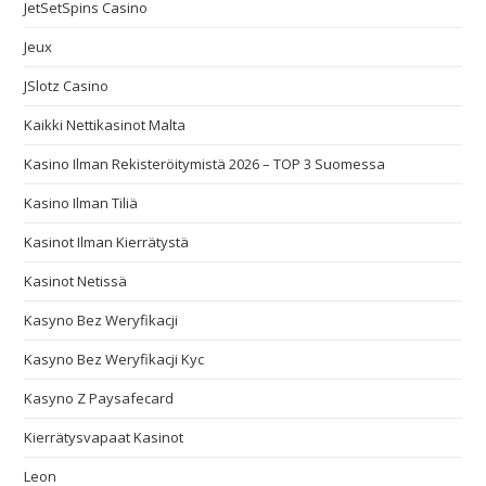
JetSetSpins Casino
Jeux
JSlotz Casino
Kaikki Nettikasinot Malta
Kasino Ilman Rekisteröitymistä 2026 – TOP 3 Suomessa
Kasino Ilman Tiliä
Kasinot Ilman Kierrätystä
Kasinot Netissä
Kasyno Bez Weryfikacji
Kasyno Bez Weryfikacji Kyc
Kasyno Z Paysafecard
Kierrätysvapaat Kasinot
Leon