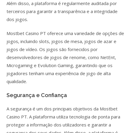
Além disso, a plataforma é regularmente auditada por
terceiros para garantir a transparência e a integridade
dos jogos.
Mostbet Casino PT oferece uma variedade de opções de
jogos, incluindo slots, jogos de mesa, jogos de azar e
jogos de vídeo. Os jogos são fornecidos por
desenvolvedores de jogos de renome, como NetEnt,
Microgaming e Evolution Gaming, garantindo que os
jogadores tenham uma experiência de jogo de alta
qualidade.
Segurança e Confiança
A segurança é um dos principais objetivos da Mostbet
Casino PT. A plataforma utiliza tecnologia de ponta para
proteger a informação dos utilizadores e garantir a
segurança dos seus dados. Além disso, a plataforma é