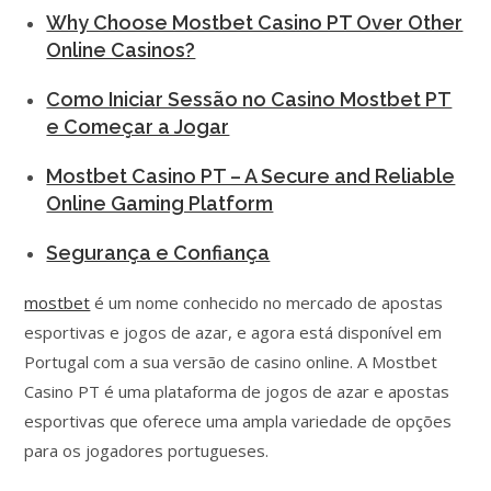
Why Choose Mostbet Casino PT Over Other
Online Casinos?
Como Iniciar Sessão no Casino Mostbet PT
e Começar a Jogar
Mostbet Casino PT – A Secure and Reliable
Online Gaming Platform
Segurança e Confiança
mostbet
é um nome conhecido no mercado de apostas
esportivas e jogos de azar, e agora está disponível em
Portugal com a sua versão de casino online. A Mostbet
Casino PT é uma plataforma de jogos de azar e apostas
esportivas que oferece uma ampla variedade de opções
para os jogadores portugueses.