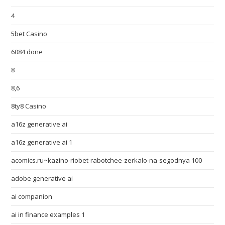
4
5bet Casino
6084 done
8
8,6
8ty8 Casino
a16z generative ai
a16z generative ai 1
acomics.ru~kazino-riobet-rabotchee-zerkalo-na-segodnya 100
adobe generative ai
ai companion
ai in finance examples 1