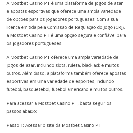
A Mostbet Casino PT é uma plataforma de jogos de azar
e apostas esportivas que oferece uma ampla variedade
de opções para os jogadores portugueses. Com a sua
licença emitida pela Comissão de Regulação do Jogo (CRJ),
a Mostbet Casino PT é uma opção segura e confiável para
os jogadores portugueses.
A Mostbet Casino PT oferece uma ampla variedade de
jogos de azar, incluindo slots, ruleta, blackjack e muitos
outros. Além disso, a plataforma também oferece apostas
esportivas em uma variedade de esportes, incluindo
futebol, basquetebol, futebol americano e muitos outros.
Para acessar a Mostbet Casino PT, basta seguir os
passos abaixo:
Passo 1: Acessar o site da Mostbet Casino PT