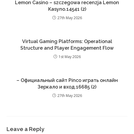
Lemon Casino – szczegowa recenzja Lemon
Kasyno.14541 (2)
27th May 2026
Virtual Gaming Platforms: Operational
Structure and Player Engagement Flow
1st May 2026
– Официальный сайт Pinco играть онлайн
Зеркало и вход.16685 (2)
27th May 2026
Leave a Reply