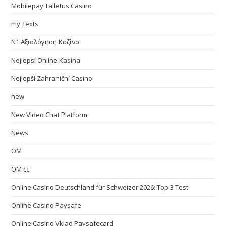
Mobilepay Talletus Casino
my_texts
N1 Αξιολόγηση Καζίνο
Nejlepsi Online Kasina
Nejlepší Zahraniční Casino
new
New Video Chat Platform
News
OM
OM cc
Online Casino Deutschland für Schweizer 2026: Top 3 Test
Online Casino Paysafe
Online Casino Vklad Paysafecard