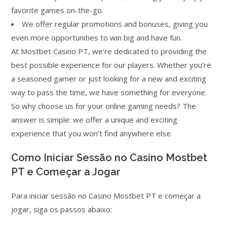
favorite games on-the-go.
We offer regular promotions and bonuses, giving you
even more opportunities to win big and have fun.
At Mostbet Casino PT, we’re dedicated to providing the
best possible experience for our players. Whether you’re
a seasoned gamer or just looking for a new and exciting
way to pass the time, we have something for everyone.
So why choose us for your online gaming needs? The
answer is simple: we offer a unique and exciting
experience that you won’t find anywhere else.
Como Iniciar Sessão no Casino Mostbet
PT e Começar a Jogar
Para iniciar sessão no Casino Mostbet PT e começar a
jogar, siga os passos abaixo: