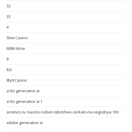
32
33
4
5bet Casino
6084 done
8
8,6
8ty8 Casino
a16z generative ai
a16z generative ai 1
acomics.ru~kazino-riobet-rabotchee-zerkalo-na-segodnya 100
adobe generative ai