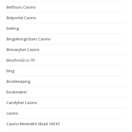
Betfouru Casino
Betportal Casino
betting
BingoBongoStars Casino
Binnarybet Casino
bkschool2.ru 70
blog
Bookkeeping
bookmaker
Candybet Casino
casino
Casino Minimální Vklad 100 Kč