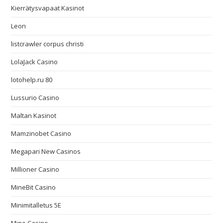
Kierrätysvapaat Kasinot
Leon
listcrawler corpus christi
LolaJack Casino
lotohelp.ru 80
Lussurio Casino
Maltan Kasinot
Mamzinobet Casino
Megapari New Casinos
Millioner Casino
MineBit Casino
Minimitalletus 5E