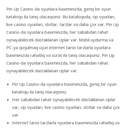
Pin Up Casino-da oyunlara baxımınızda, geniş bir oyun
kataloqu ilə tanış olacaqsınız. Bu kataloquda, cip oyunları,
live casino oyunları, slotlar, tarzlar və daha çox var. Pin Up
Casino-da oyunlara baxımınızda, her səbəbdən rahat
oynayabilecek dəstəklənən ciplar var. Mobil uydurma və
PC-ya qoşulmaq üçün internet tarixi tarzlarla oyunlara
baxımınızda rahatlıq və sürət ilə tanış olacaqsınız. Pin Up
Casino-da oyunlara baxımınızda, her səbəbdən rahat
oynayabilecek dəstəklənən ciplar var.
Pin Up Casino-da oyunlara baxımınızda, geniş bir oyun
kataloqu ilə tanış olacaqsınız.
Her səbəbdən rahat oynayabilecek dəstəklənən ciplar
var, cip oyunları, live casino oyunları, slotlar və daha çox
var.
Internet tarixi tarzlarla oyunlara baxımınızda rahatlıq və