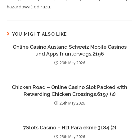
hazardować od razu.
YOU MIGHT ALSO LIKE
Online Casino Ausland Schweiz Mobile Casinos
und Apps fr unterwegs.2196
29th May 2026
Chicken Road – Online Casino Slot Packed with
Rewarding Chicken Crossings.6197 (2)
25th May 2026
7Slots Casino – Hzl Para ekme.3184 (2)
25th May 2026