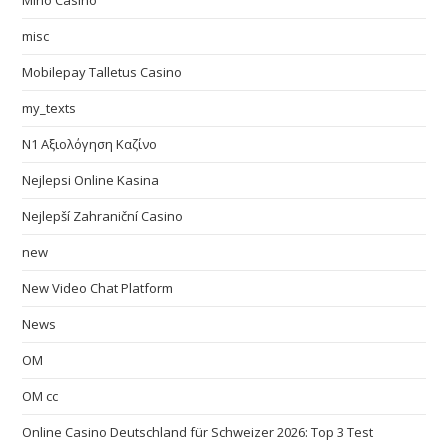
Mino Casino
misc
Mobilepay Talletus Casino
my_texts
N1 Αξιολόγηση Καζίνο
Nejlepsi Online Kasina
Nejlepší Zahraniční Casino
new
New Video Chat Platform
News
OM
OM cc
Online Casino Deutschland für Schweizer 2026: Top 3 Test