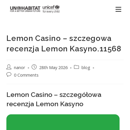
Lemon Casino – szczegowa
recenzja Lemon Kasyno.11568
nanor
28th May 2026
blog
0 Comments
Lemon Casino – szczegółowa
recenzja Lemon Kasyno