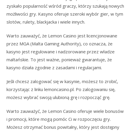
zyskało popularność wśród graczy, którzy szukają nowych
możliwości gry. Kasyno oferuje szeroki wybór gier, w tym
slotów, rulety, blackjacka i wiele innych.
Warto zauważyć, że Lemon Casino jest licencjonowane
przez MGA (Malta Gaming Authority), co oznacza, że
kasyno jest regulowane i nadzorowane przez władze
maltańskie. To jest ważne, ponieważ gwarantuje, że
kasyno działa zgodnie z zasadami i regulacjami.
Jeśli chcesz zalogować się w kasynie, możesz to zrobić,
korzystając z linku lemoncasino.pl. Po zalogowaniu się,
możesz wybrać swoją ulubioną grę i rozpocząć grę.
Warto zauważyć, że Lemon Casino oferuje wiele bonusów
i promocji, które mogą pomóc Ci w rozpoczęciu gry.
Możesz otrzymać bonus powitalny, który jest dostępny