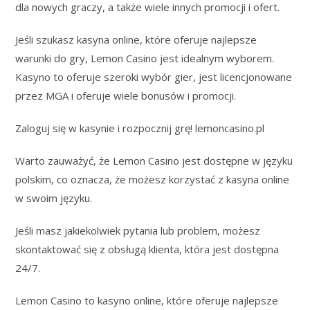
dla nowych graczy, a także wiele innych promocji i ofert.
Jeśli szukasz kasyna online, które oferuje najlepsze
warunki do gry, Lemon Casino jest idealnym wyborem.
Kasyno to oferuje szeroki wybór gier, jest licencjonowane
przez MGA i oferuje wiele bonusów i promocji.
Zaloguj się w kasynie i rozpocznij grę! lemoncasino.pl
Warto zauważyć, że Lemon Casino jest dostępne w języku
polskim, co oznacza, że możesz korzystać z kasyna online
w swoim języku.
Jeśli masz jakiekolwiek pytania lub problem, możesz
skontaktować się z obsługą klienta, która jest dostępna
24/7.
Lemon Casino to kasyno online, które oferuje najlepsze