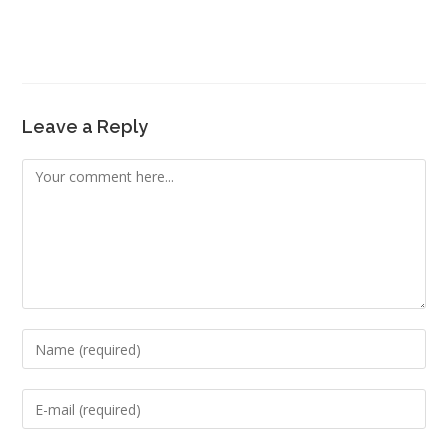
Leave a Reply