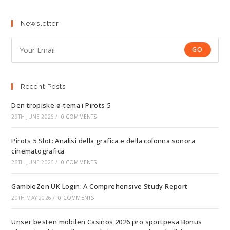
Newsletter
GO
Recent Posts
Den tropiske ø-tema i Pirots 5
29TH JUNE 2026
/
0 COMMENTS
Pirots 5 Slot: Analisi della grafica e della colonna sonora
cinematografica
26TH JUNE 2026
/
0 COMMENTS
GambleZen UK Login: A Comprehensive Study Report
20TH MAY 2026
/
0 COMMENTS
Unser besten mobilen Casinos 2026 pro sportpesa Bonus