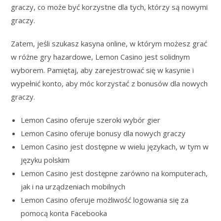
graczy, co może być korzystne dla tych, którzy są nowymi
graczy.
Zatem, jeśli szukasz kasyna online, w którym możesz grać
w różne gry hazardowe, Lemon Casino jest solidnym
wyborem. Pamiętaj, aby zarejestrować się w kasynie i
wypełnić konto, aby móc korzystać z bonusów dla nowych
graczy.
Lemon Casino oferuje szeroki wybór gier
Lemon Casino oferuje bonusy dla nowych graczy
Lemon Casino jest dostępne w wielu językach, w tym w
języku polskim
Lemon Casino jest dostępne zarówno na komputerach,
jak i na urządzeniach mobilnych
Lemon Casino oferuje możliwość logowania się za
pomocą konta Facebooka