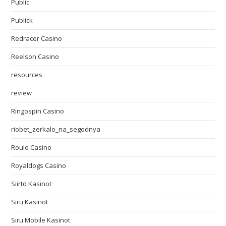
Public
Publick
Redracer Casino
Reelson Casino
resources
review
Ringospin Casino
riobet_zerkalo_na_segodnya
Roulo Casino
Royaldogs Casino
Siirto Kasinot
Siru Kasinot
Siru Mobile Kasinot