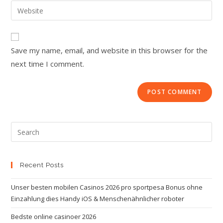
Save my name, email, and website in this browser for the
next time I comment.
Recent Posts
Unser besten mobilen Casinos 2026 pro sportpesa Bonus ohne
Einzahlung dies Handy iOS & Menschenähnlicher roboter
Bedste online casinoer 2026