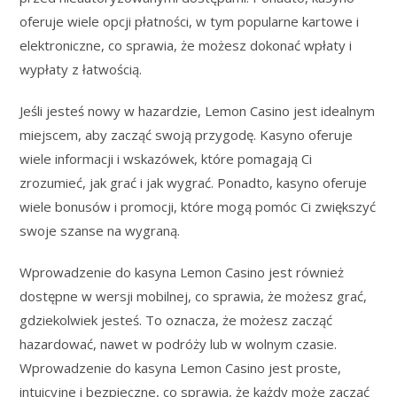
oferuje wiele opcji płatności, w tym popularne kartowe i
elektroniczne, co sprawia, że możesz dokonać wpłaty i
wypłaty z łatwością.
Jeśli jesteś nowy w hazardzie, Lemon Casino jest idealnym
miejscem, aby zacząć swoją przygodę. Kasyno oferuje
wiele informacji i wskazówek, które pomagają Ci
zrozumieć, jak grać i jak wygrać. Ponadto, kasyno oferuje
wiele bonusów i promocji, które mogą pomóc Ci zwiększyć
swoje szanse na wygraną.
Wprowadzenie do kasyna Lemon Casino jest również
dostępne w wersji mobilnej, co sprawia, że możesz grać,
gdziekolwiek jesteś. To oznacza, że możesz zacząć
hazardować, nawet w podróży lub w wolnym czasie.
Wprowadzenie do kasyna Lemon Casino jest proste,
intuicyjne i bezpieczne, co sprawia, że każdy może zacząć