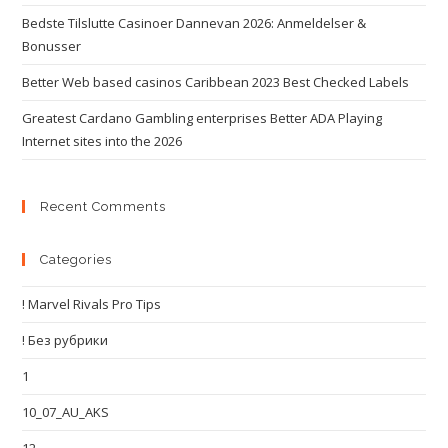
Bedste Tilslutte Casinoer Dannevan 2026: Anmeldelser &
Bonusser
Better Web based casinos Caribbean 2023 Best Checked Labels
Greatest Cardano Gambling enterprises Better ADA Playing
Internet sites into the 2026
Recent Comments
Categories
! Marvel Rivals Pro Tips
! Без рубрики
1
10_07_AU_AKS