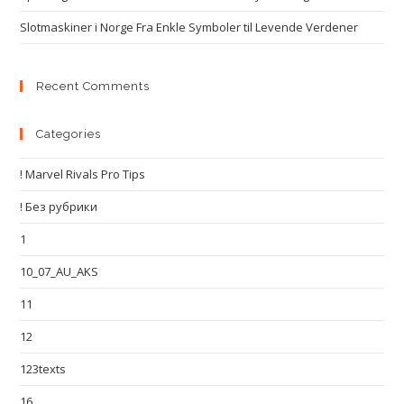
Slotmaskiner i Norge Fra Enkle Symboler til Levende Verdener
Recent Comments
Categories
! Marvel Rivals Pro Tips
! Без рубрики
1
10_07_AU_AKS
11
12
123texts
16