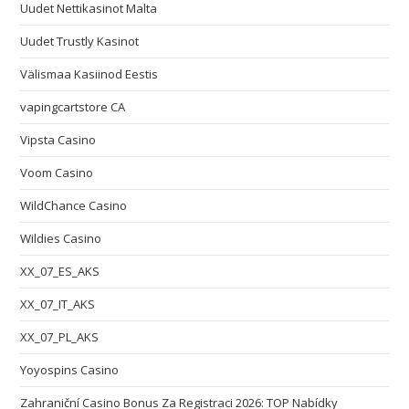
Uudet Nettikasinot Malta
Uudet Trustly Kasinot
Välismaa Kasiinod Eestis
vapingcartstore CA
Vipsta Casino
Voom Casino
WildChance Casino
Wildies Casino
XX_07_ES_AKS
XX_07_IT_AKS
XX_07_PL_AKS
Yoyospins Casino
Zahraniční Casino Bonus Za Registraci 2026: TOP Nabídky