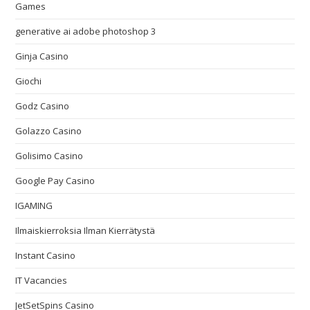
Games
generative ai adobe photoshop 3
Ginja Casino
Giochi
Godz Casino
Golazzo Casino
Golisimo Casino
Google Pay Casino
IGAMING
Ilmaiskierroksia Ilman Kierrätystä
Instant Casino
IT Vacancies
JetSetSpins Casino