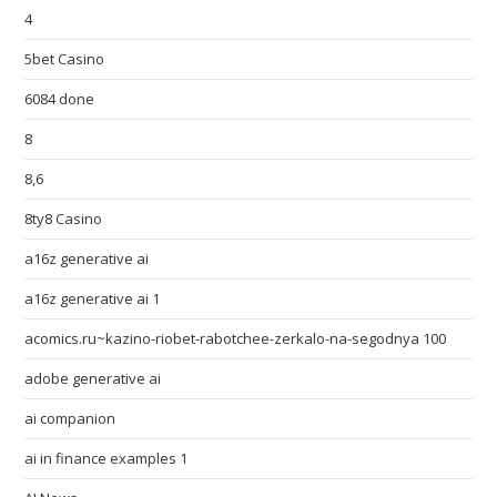
4
5bet Casino
6084 done
8
8,6
8ty8 Casino
a16z generative ai
a16z generative ai 1
acomics.ru~kazino-riobet-rabotchee-zerkalo-na-segodnya 100
adobe generative ai
ai companion
ai in finance examples 1