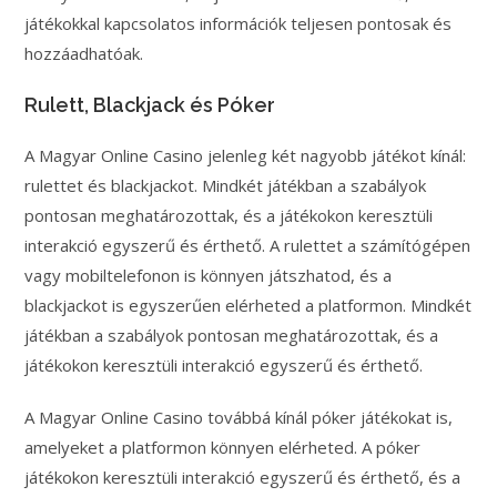
játékokkal kapcsolatos információk teljesen pontosak és
hozzáadhatóak.
Rulett, Blackjack és Póker
A Magyar Online Casino jelenleg két nagyobb játékot kínál:
rulettet és blackjackot. Mindkét játékban a szabályok
pontosan meghatározottak, és a játékokon keresztüli
interakció egyszerű és érthető. A rulettet a számítógépen
vagy mobiltelefonon is könnyen játszhatod, és a
blackjackot is egyszerűen elérheted a platformon. Mindkét
játékban a szabályok pontosan meghatározottak, és a
játékokon keresztüli interakció egyszerű és érthető.
A Magyar Online Casino továbbá kínál póker játékokat is,
amelyeket a platformon könnyen elérheted. A póker
játékokon keresztüli interakció egyszerű és érthető, és a