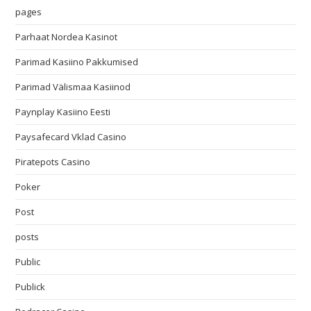
pages
Parhaat Nordea Kasinot
Parimad Kasiino Pakkumised
Parimad Välismaa Kasiinod
Paynplay Kasiino Eesti
Paysafecard Vklad Casino
Piratepots Casino
Poker
Post
posts
Public
Publick