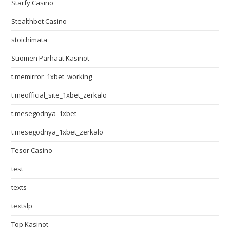
Starfy Casino
Stealthbet Casino
stoichimata
Suomen Parhaat Kasinot
t.memirror_1xbet_working
t.meofficial_site_1xbet_zerkalo
t.mesegodnya_1xbet
t.mesegodnya_1xbet_zerkalo
Tesor Casino
test
texts
textslp
Top Kasinot