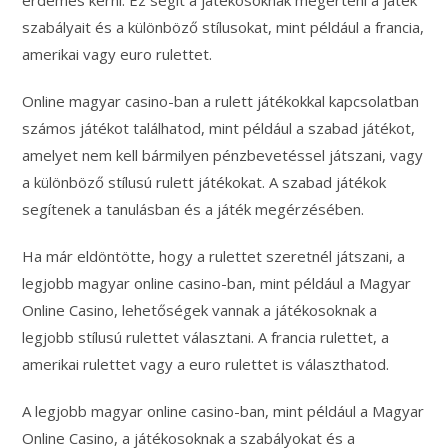
érdemes kérni. Ez segít a játékosoknak megérteni a játék
szabályait és a különböző stílusokat, mint például a francia,
amerikai vagy euro rulettet.
Online magyar casino-ban a rulett játékokkal kapcsolatban
számos játékot találhatod, mint például a szabad játékot,
amelyet nem kell bármilyen pénzbevetéssel játszani, vagy
a különböző stílusú rulett játékokat. A szabad játékok
segítenek a tanulásban és a játék megérzésében.
Ha már eldöntötte, hogy a rulettet szeretnél játszani, a
legjobb magyar online casino-ban, mint például a Magyar
Online Casino, lehetőségek vannak a játékosoknak a
legjobb stílusú rulettet választani. A francia rulettet, a
amerikai rulettet vagy a euro rulettet is választhatod.
A legjobb magyar online casino-ban, mint például a Magyar
Online Casino, a játékosoknak a szabályokat és a