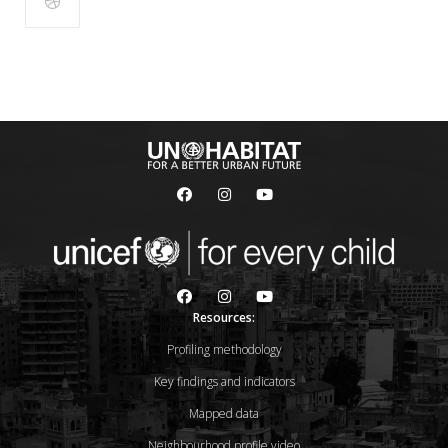
Resources:
Profiling methodology
Key findings and indicators
Mapped data
Neighbourhood profile video