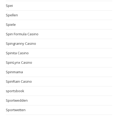
Spei
Spellen
Spiele
Spin Formula Casino
Spingranny Casino
Spinita Casino
SpinLynx Casino
Spinmama
SpinRain Casino
sportsbook
Sportwedden
Sportwetten