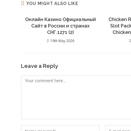
YOU MIGHT ALSO LIKE
Онлайн Казино Официальный
Chicken R
Сайт в России и странах
Slot Pac
СНГ.1271 (2)
Chicken
19th May 2026
Leave a Reply