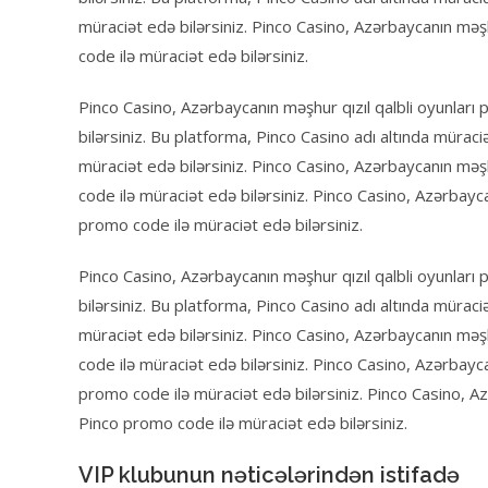
müraciət edə bilərsiniz. Pinco Casino, Azərbaycanın məşhu
code ilə müraciət edə bilərsiniz.
Pinco Casino, Azərbaycanın məşhur qızıl qalbli oyunları 
bilərsiniz. Bu platforma, Pinco Casino adı altında müraci
müraciət edə bilərsiniz. Pinco Casino, Azərbaycanın məşhu
code ilə müraciət edə bilərsiniz. Pinco Casino, Azərbaycan
promo code ilə müraciət edə bilərsiniz.
Pinco Casino, Azərbaycanın məşhur qızıl qalbli oyunları 
bilərsiniz. Bu platforma, Pinco Casino adı altında müraci
müraciət edə bilərsiniz. Pinco Casino, Azərbaycanın məşhu
code ilə müraciət edə bilərsiniz. Pinco Casino, Azərbaycan
promo code ilə müraciət edə bilərsiniz. Pinco Casino, Azə
Pinco promo code ilə müraciət edə bilərsiniz.
VIP klubunun nəticələrindən istifadə