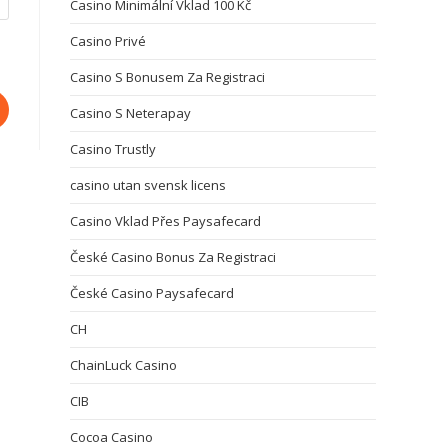
Casino Minimální Vklad 100 Kč
Casino Privé
Casino S Bonusem Za Registraci
Casino S Neterapay
Casino Trustly
casino utan svensk licens
Casino Vklad Přes Paysafecard
České Casino Bonus Za Registraci
České Casino Paysafecard
CH
ChainLuck Casino
CIB
Cocoa Casino