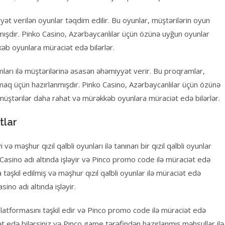
t verilən oyunlar təqdim edilir. Bu oyunlar, müştərilərin oyun
mışdır. Pinko Casino, Azərbaycanlılar üçün özünə uyğun oyunlar
əb oyunlara müraciət edə bilərlər.
ları ilə müştərilərinə əsasən əhəmiyyət verir. Bu proqramlar,
rmaq üçün hazırlanmışdır. Pinko Casino, Azərbaycanlılar üçün özünə
ştərilər daha rahat və mürəkkəb oyunlara müraciət edə bilərlər.
tlar
 məşhur qızıl qalbli oyunları ilə tanınan bir qızıl qalbli oyunlar
o Casino adı altında işləyir və Pinco promo code ilə müraciət edə
 təşkil edilmiş və məşhur qızıl qalbli oyunlar ilə müraciət edə
ino adı altında işləyir.
platformasını təşkil edir və Pinco promo code ilə müraciət edə
ət edə bilərsiniz və Pinco game tərəfindən hazırlanmış məhsullar ilə