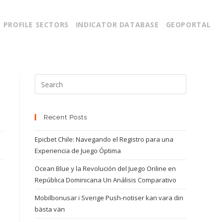
PROFILE SECTORS
INDICATOR DATABASE
GEOPORTAL
Recent Posts
Epicbet Chile: Navegando el Registro para una
Experiencia de Juego Óptima
Ocean Blue y la Revolución del Juego Online en
República Dominicana Un Análisis Comparativo
Mobilbonusar i Sverige Push-notiser kan vara din
bästa vän