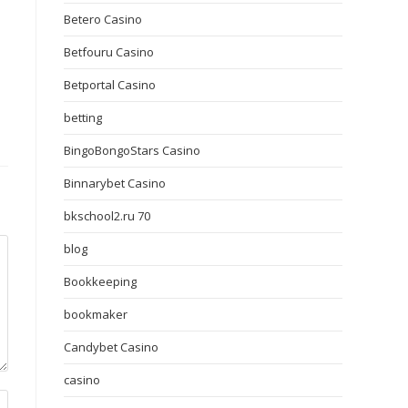
Betero Casino
Betfouru Casino
Betportal Casino
betting
BingoBongoStars Casino
Binnarybet Casino
bkschool2.ru 70
blog
Bookkeeping
bookmaker
Candybet Casino
casino