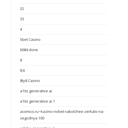
32
33
4
5bet Casino
6084 done
8
8,6
8ty8 Casino
a16z generative ai
a16z generative ai 1
acomics.ru~kazino-riobet-rabotchee-zerkalo-na-
segodnya 100