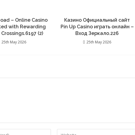
oad – Online Casino
Казино Официальный сайт
ked with Rewarding
Pin Up Casino играть онлайн –
 Crossings.6197 (2)
Вход Зеркало.226
25th May 2026
25th May 2026