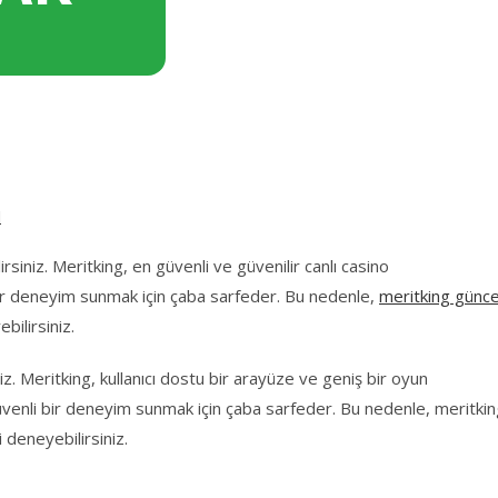
ı
iniz. Meritking, en güvenli ve güvenilir canlı casino
bir deneyim sunmak için çaba sarfeder. Bu nedenle,
meritking günce
bilirsiniz.
. Meritking, kullanıcı dostu bir arayüze ve geniş bir oyun
venli bir deneyim sunmak için çaba sarfeder. Bu nedenle, meritki
i deneyebilirsiniz.