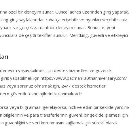
cılarına özel bir deneyim sunar. Güncel adres üzerinden giriş yaparak,
king giriş sayfalarından rahatça erişebilir ve oyunları seçebilirsiniz.
 oynanır ve gerçek zamanlı bir deneyim sunar. Bonuslar, yeni
ulara de çeşitli teklifler sunulur. Meritking, güvenli ve etkileyici
ları
ir deneyim yaşayabilmesi için destek hizmetleri ve güvenlik
den giriş yapabilmek için https://www.pacman-30thanniversary.com/
ununuz veya sorunuz olmamak için, 24/7 destek hizmetleri
ern güvenlik teknolojilerini kullanmaktadır.
orsa veya bilgi alması gerekiyorsa, hızlı ve etkin bir şekilde yardım
rın bilgilerinin ve para transferlerinin güvenli bir şekilde işlemesi için
ın güvenliğini ve veri korunmasını sağlamak için sürekli olarak