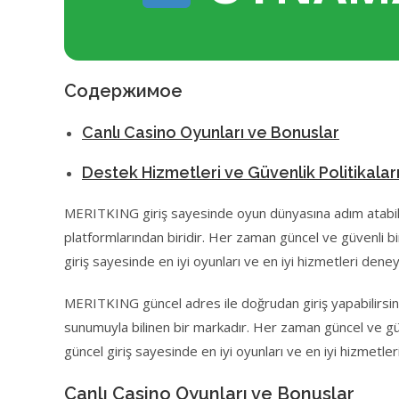
Содержимое
Canlı Casino Oyunları ve Bonuslar
Destek Hizmetleri ve Güvenlik Politikalar
MERITKING giriş sayesinde oyun dünyasına adım atabilirs
platformlarından biridir. Her zaman güncel ve güvenli 
giriş sayesinde en iyi oyunları ve en iyi hizmetleri deneye
MERITKING güncel adres ile doğrudan giriş yapabilirsiniz
sunumuyla bilinen bir markadır. Her zaman güncel ve gü
güncel giriş sayesinde en iyi oyunları ve en iyi hizmetler
Canlı Casino Oyunları ve Bonuslar