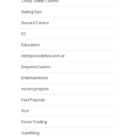
Crazy Tower Сasino
Dating Tips
Dazard Casino
EC
Education
elemporiodelvw.com.ar
Emperia Casino
Entertainment
escort projects
Fast Payouts
first
Forex Trading
Gambling