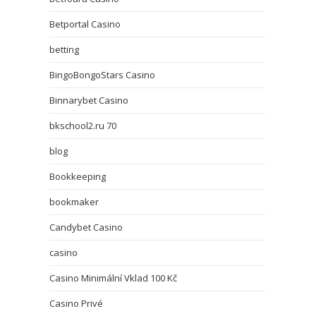
Betportal Casino
betting
BingoBongoStars Casino
Binnarybet Casino
bkschool2.ru 70
blog
Bookkeeping
bookmaker
Candybet Casino
casino
Casino Minimální Vklad 100 Kč
Casino Privé