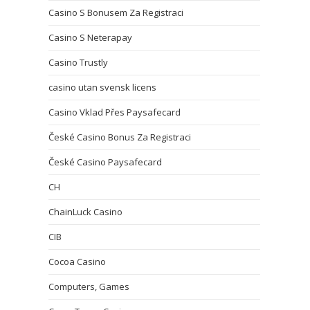
Casino S Bonusem Za Registraci
Casino S Neterapay
Casino Trustly
casino utan svensk licens
Casino Vklad Přes Paysafecard
České Casino Bonus Za Registraci
České Casino Paysafecard
CH
ChainLuck Casino
CIB
Cocoa Casino
Computers, Games