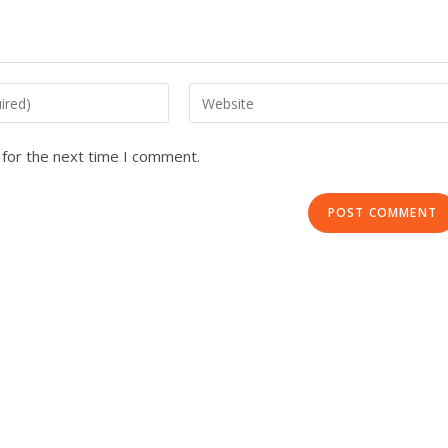
 for the next time I comment.