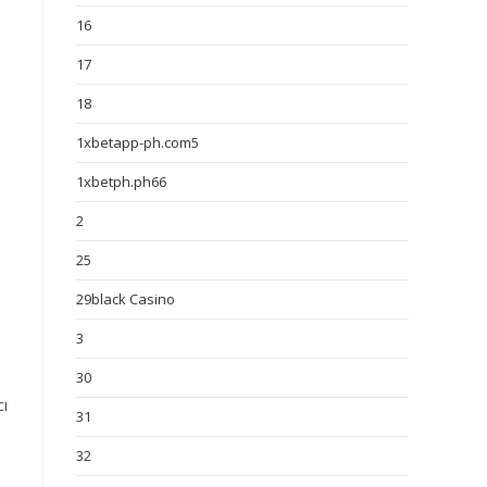
16
17
18
1xbetapp-ph.com5
1xbetph.ph66
2
25
29black Casino
3
30
cı
31
32