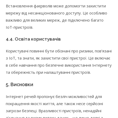
Встановлення фаєрволів може допомогти захистити
мережу від несанкціонованого доступу. Це особливо
важливо для великих мереж, де підключено багато
IoT-пристроїв.
4.4. Освіта користувачів
Користувачі повинні бути обізнані про ризики, пов’язані
з IoT, та знати, як захистити свої пристрої. Це включає
в себе навчання про безпечне використання Інтернету
та обережність при налаштуванні пристроїв.
5. Висновки
Інтернет речей пропонує безліч можливостей для
покращення якості життя, але також несе серйозні
загрози безпеці. Вразливості пристроїв, ненадійні
з’єднання та ризик витоку даних – це лише деякі з