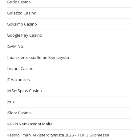
Godz Casino
Golazzo Casino
Golisimo Casino
Google Pay Casino
IGAMING
Ilmaiskierroksia Ilman Kierrätystä
Instant Casino
IT Vacancies
JetSetSpins Casino
Jeux
JSlotz Casino
Kaikki Nettikasinot Malta
Kasino Ilman Rekisteröitymistä 2026 – TOP 3 Suomessa