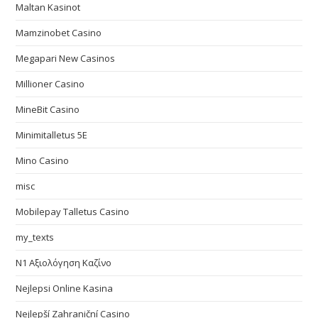
Maltan Kasinot
Mamzinobet Casino
Megapari New Casinos
Millioner Casino
MineBit Casino
Minimitalletus 5E
Mino Casino
misc
Mobilepay Talletus Casino
my_texts
N1 Αξιολόγηση Καζίνο
Nejlepsi Online Kasina
Nejlepší Zahraniční Casino