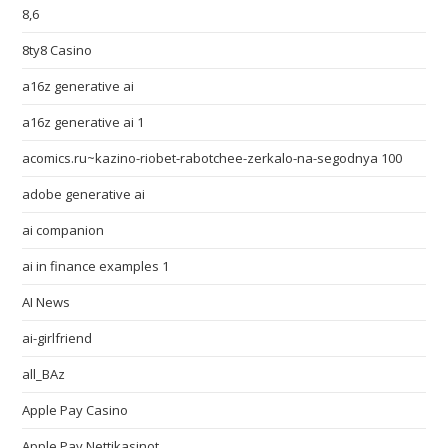
8,6
8ty8 Casino
a16z generative ai
a16z generative ai 1
acomics.ru~kazino-riobet-rabotchee-zerkalo-na-segodnya 100
adobe generative ai
ai companion
ai in finance examples 1
AI News
ai-girlfriend
all_BAz
Apple Pay Casino
Apple Pay Nettikasinot