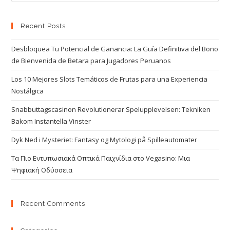
Recent Posts
Desbloquea Tu Potencial de Ganancia: La Guía Definitiva del Bono
de Bienvenida de Betara para Jugadores Peruanos
Los 10 Mejores Slots Temáticos de Frutas para una Experiencia
Nostálgica
Snabbuttagscasinon Revolutionerar Spelupplevelsen: Tekniken
Bakom Instantella Vinster
Dyk Ned i Mysteriet: Fantasy og Mytologi på Spilleautomater
Τα Πιο Εντυπωσιακά Οπτικά Παιχνίδια στο Vegasino: Μια
Ψηφιακή Οδύσσεια
Recent Comments