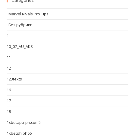
Categories
! Marvel Rivals Pro Tips
! Без рубрики
1
10_07_AU_AKS
11
12
123texts
16
17
18
1xbetapp-ph.com5
1xbetph.ph66