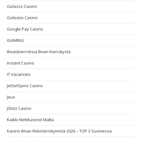
Golazzo Casino
Golisimo Casino
Google Pay Casino
IGAMING
Ilmaiskierroksia Ilman Kierrätystä
Instant Casino
IT Vacancies
JetSetSpins Casino
Jeux
JSlotz Casino
Kaikki Nettikasinot Malta
Kasino Ilman Rekisteröitymistä 2026 – TOP 3 Suomessa