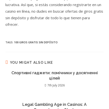
lucrativa. Así que, si estás considerando registrarte en un
casino en línea, no dudes en buscar ofertas de giros gratis
sin depósito y disfrutar de todo lo que tienen para
ofrecer.
TAGS:
100 GIROS GRATIS SIN DEPÓSITO
YOU MIGHT ALSO LIKE
Спортивні гаджети: помічники у досягненні
цілей
7th July 2026
Legal Gambling Age in Casinos: A