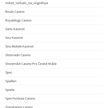
riobet_zerkalo_na_segodnya
Roulo Casino
Royaldogs Casino
Siirto Kasinot
Siru Kasinot
Siru Mobile Kasinot
Slotorado Casino
Slovenské Casino Pro České Hráče
Spei
Spellen
Spiele
Spin Formula Casino
Spingranny Casino