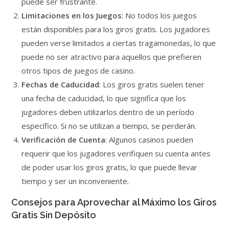
puede ser frustrante.
Limitaciones en los Juegos
: No todos los juegos
están disponibles para los giros gratis. Los jugadores
pueden verse limitados a ciertas tragamonedas, lo que
puede no ser atractivo para aquellos que prefieren
otros tipos de juegos de casino.
Fechas de Caducidad
: Los giros gratis suelen tener
una fecha de caducidad, lo que significa que los
jugadores deben utilizarlos dentro de un período
específico. Si no se utilizan a tiempo, se perderán.
Verificación de Cuenta
: Algunos casinos pueden
requerir que los jugadores verifiquen su cuenta antes
de poder usar los giros gratis, lo que puede llevar
tiempo y ser un inconveniente.
Consejos para Aprovechar al Máximo los Giros
Gratis Sin Depósito