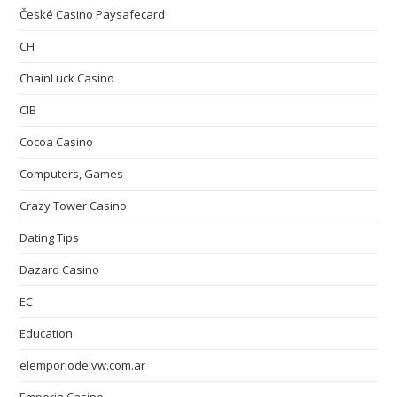
České Casino Paysafecard
CH
ChainLuck Casino
CIB
Cocoa Casino
Computers, Games
Crazy Tower Сasino
Dating Tips
Dazard Casino
EC
Education
elemporiodelvw.com.ar