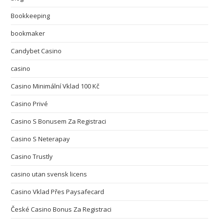
Bookkeeping
bookmaker
Candybet Casino
casino
Casino Minimální Vklad 100 Kč
Casino Privé
Casino S Bonusem Za Registraci
Casino S Neterapay
Casino Trustly
casino utan svensk licens
Casino Vklad Přes Paysafecard
České Casino Bonus Za Registraci