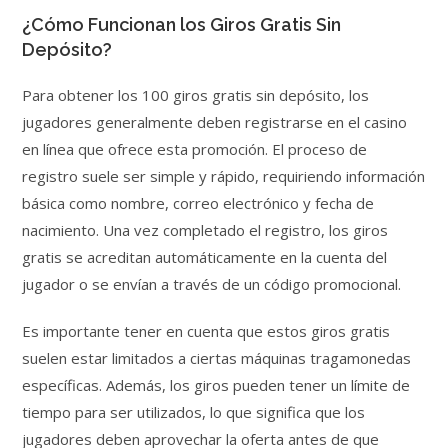
¿Cómo Funcionan los Giros Gratis Sin
Depósito?
Para obtener los 100 giros gratis sin depósito, los
jugadores generalmente deben registrarse en el casino
en línea que ofrece esta promoción. El proceso de
registro suele ser simple y rápido, requiriendo información
básica como nombre, correo electrónico y fecha de
nacimiento. Una vez completado el registro, los giros
gratis se acreditan automáticamente en la cuenta del
jugador o se envían a través de un código promocional.
Es importante tener en cuenta que estos giros gratis
suelen estar limitados a ciertas máquinas tragamonedas
específicas. Además, los giros pueden tener un límite de
tiempo para ser utilizados, lo que significa que los
jugadores deben aprovechar la oferta antes de que