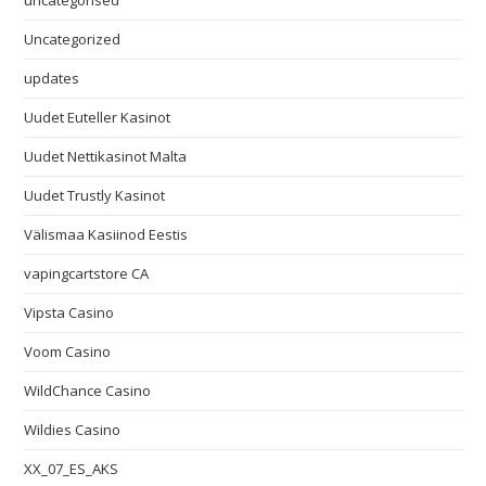
Uncategorized
updates
Uudet Euteller Kasinot
Uudet Nettikasinot Malta
Uudet Trustly Kasinot
Välismaa Kasiinod Eestis
vapingcartstore CA
Vipsta Casino
Voom Casino
WildChance Casino
Wildies Casino
XX_07_ES_AKS