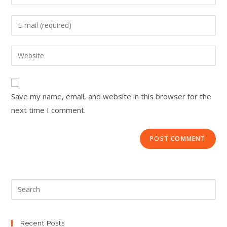
Save my name, email, and website in this browser for the
next time I comment.
Recent Posts