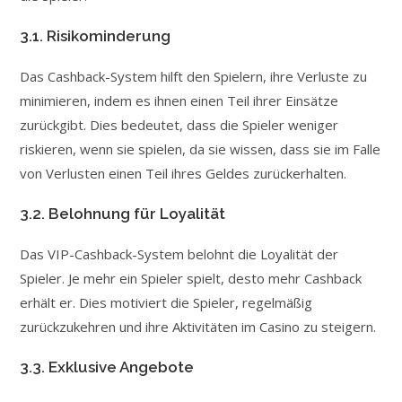
3.1. Risikominderung
Das Cashback-System hilft den Spielern, ihre Verluste zu
minimieren, indem es ihnen einen Teil ihrer Einsätze
zurückgibt. Dies bedeutet, dass die Spieler weniger
riskieren, wenn sie spielen, da sie wissen, dass sie im Falle
von Verlusten einen Teil ihres Geldes zurückerhalten.
3.2. Belohnung für Loyalität
Das VIP-Cashback-System belohnt die Loyalität der
Spieler. Je mehr ein Spieler spielt, desto mehr Cashback
erhält er. Dies motiviert die Spieler, regelmäßig
zurückzukehren und ihre Aktivitäten im Casino zu steigern.
3.3. Exklusive Angebote