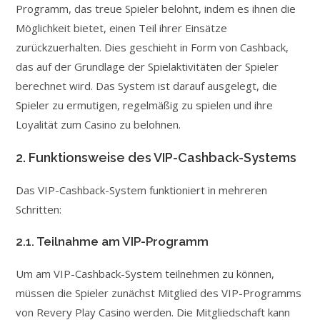
Programm, das treue Spieler belohnt, indem es ihnen die
Möglichkeit bietet, einen Teil ihrer Einsätze
zurückzuerhalten. Dies geschieht in Form von Cashback,
das auf der Grundlage der Spielaktivitäten der Spieler
berechnet wird. Das System ist darauf ausgelegt, die
Spieler zu ermutigen, regelmäßig zu spielen und ihre
Loyalität zum Casino zu belohnen.
2. Funktionsweise des VIP-Cashback-Systems
Das VIP-Cashback-System funktioniert in mehreren
Schritten:
2.1. Teilnahme am VIP-Programm
Um am VIP-Cashback-System teilnehmen zu können,
müssen die Spieler zunächst Mitglied des VIP-Programms
von Revery Play Casino werden. Die Mitgliedschaft kann