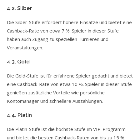
4.2. Silber
Die Silber-Stufe erfordert höhere Einsätze und bietet eine
Cashback-Rate von etwa 7 %. Spieler in dieser Stufe
haben auch Zugang zu speziellen Turnieren und
Veranstaltungen.
4.3. Gold
Die Gold-Stufe ist für erfahrene Spieler gedacht und bietet
eine Cashback-Rate von etwa 10 %. Spieler in dieser Stufe
genießen zusätzliche Vorteile wie persönliche
Kontomanager und schnellere Auszahlungen.
4.4. Platin
Die Platin-Stufe ist die höchste Stufe im VIP-Programm
und bietet die besten Cashback-Raten von bis zu 15 %.