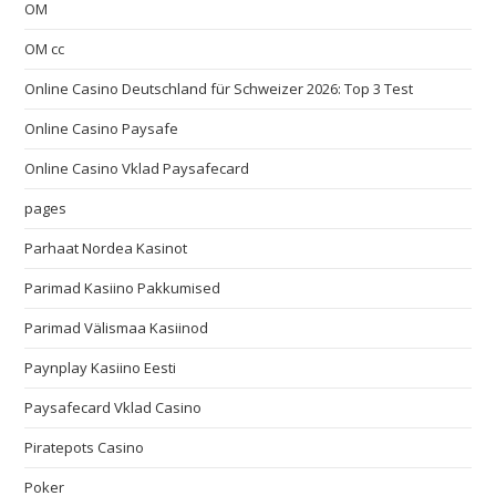
OM
OM cc
Online Casino Deutschland für Schweizer 2026: Top 3 Test
Online Casino Paysafe
Online Casino Vklad Paysafecard
pages
Parhaat Nordea Kasinot
Parimad Kasiino Pakkumised
Parimad Välismaa Kasiinod
Paynplay Kasiino Eesti
Paysafecard Vklad Casino
Piratepots Casino
Poker