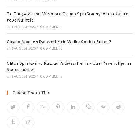
Το Παιχνίδι του Μήνα στο Casino SpinGranny: Ανακαλύψτε
τους Νικητές!
6TH AUGUST 2026
/
0 COMMENTS
Casino Apps en Dataverbruik: Welke Spelen Zuinig?
6TH AUGUST 2026
/
0 COMMENTS
Glitch Spin Kasino Kutsuu Ystäväsi Peliin – Uusi Kaveriohjelma
Suomalaisille!
6TH AUGUST 2026
/
0 COMMENTS
Please Share This