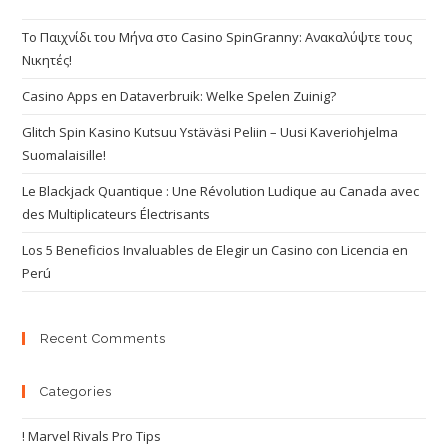
Το Παιχνίδι του Μήνα στο Casino SpinGranny: Ανακαλύψτε τους
Νικητές!
Casino Apps en Dataverbruik: Welke Spelen Zuinig?
Glitch Spin Kasino Kutsuu Ystäväsi Peliin – Uusi Kaveriohjelma
Suomalaisille!
Le Blackjack Quantique : Une Révolution Ludique au Canada avec
des Multiplicateurs Électrisants
Los 5 Beneficios Invaluables de Elegir un Casino con Licencia en
Perú
Recent Comments
Categories
! Marvel Rivals Pro Tips