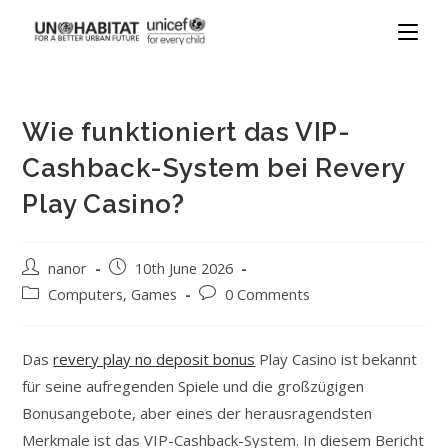
Wie funktioniert das VIP-
Cashback-System bei Revery
Play Casino?
nanor
10th June 2026
Computers, Games
0 Comments
Das
revery play no deposit bonus
Play Casino ist bekannt
für seine aufregenden Spiele und die großzügigen
Bonusangebote, aber eines der herausragendsten
Merkmale ist das VIP-Cashback-System. In diesem Bericht