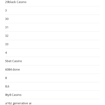
29black Casino
3
30
31
32
33
4
5bet Casino
6084 done
8
8,6
8ty8 Casino
a16z generative ai