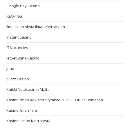
Google Pay Casino
IGAMING
Ilmaiskierroksia Ilman Kierrätystä
Instant Casino
IT Vacancies
JetSetSpins Casino
Jeux
JSlotz Casino
Kaikki Nettikasinot Malta
Kasino Ilman Rekisteröitymistä 2026 – TOP 3 Suomessa
Kasino Ilman Tiliä
Kasinot Ilman Kierrätystä