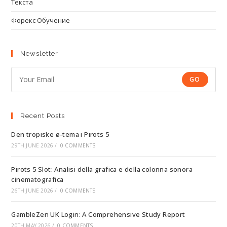
Текста
Форекс Обучение
Newsletter
GO
Recent Posts
Den tropiske ø-tema i Pirots 5
29TH JUNE 2026
/
0 COMMENTS
Pirots 5 Slot: Analisi della grafica e della colonna sonora
cinematografica
26TH JUNE 2026
/
0 COMMENTS
GambleZen UK Login: A Comprehensive Study Report
20TH MAY 2026
/
0 COMMENTS