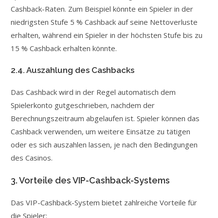
Cashback-Raten. Zum Beispiel könnte ein Spieler in der
niedrigsten Stufe 5 % Cashback auf seine Nettoverluste
erhalten, während ein Spieler in der höchsten Stufe bis zu
15 % Cashback erhalten könnte.
2.4. Auszahlung des Cashbacks
Das Cashback wird in der Regel automatisch dem
Spielerkonto gutgeschrieben, nachdem der
Berechnungszeitraum abgelaufen ist. Spieler können das
Cashback verwenden, um weitere Einsätze zu tätigen
oder es sich auszahlen lassen, je nach den Bedingungen
des Casinos.
3. Vorteile des VIP-Cashback-Systems
Das VIP-Cashback-System bietet zahlreiche Vorteile für
die Spieler: