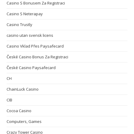
Casino S Bonusem Za Registraci
Casino S Neterapay
Casino Trustly
casino utan svensk licens
Casino Vklad Přes Paysafecard
České Casino Bonus Za Registraci
České Casino Paysafecard
CH
ChainLuck Casino
CIB
Cocoa Casino
Computers, Games
Crazy Tower Сasino