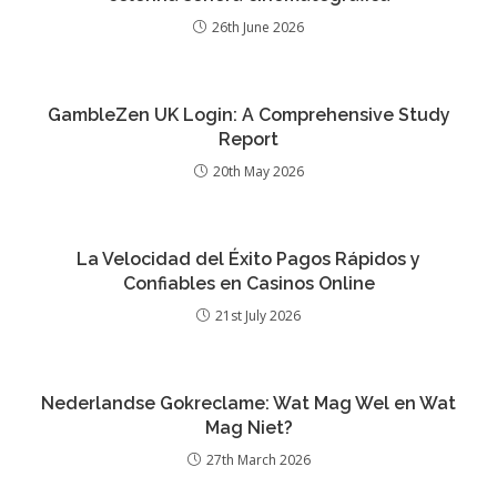
26th June 2026
GambleZen UK Login: A Comprehensive Study
Report
20th May 2026
La Velocidad del Éxito Pagos Rápidos y
Confiables en Casinos Online
21st July 2026
Nederlandse Gokreclame: Wat Mag Wel en Wat
Mag Niet?
27th March 2026