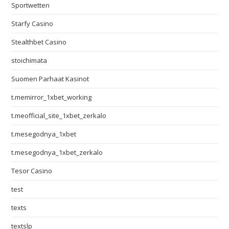
Sportwetten
Starfy Casino
Stealthbet Casino
stoichimata
Suomen Parhaat Kasinot
t.memirror_1xbet_working
t.meofficial_site_1xbet_zerkalo
t.mesegodnya_1xbet
t.mesegodnya_1xbet_zerkalo
Tesor Casino
test
texts
textslp