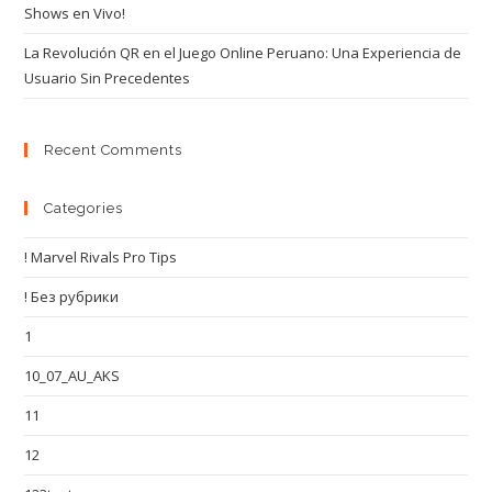
Shows en Vivo!
La Revolución QR en el Juego Online Peruano: Una Experiencia de
Usuario Sin Precedentes
Recent Comments
Categories
! Marvel Rivals Pro Tips
! Без рубрики
1
10_07_AU_AKS
11
12