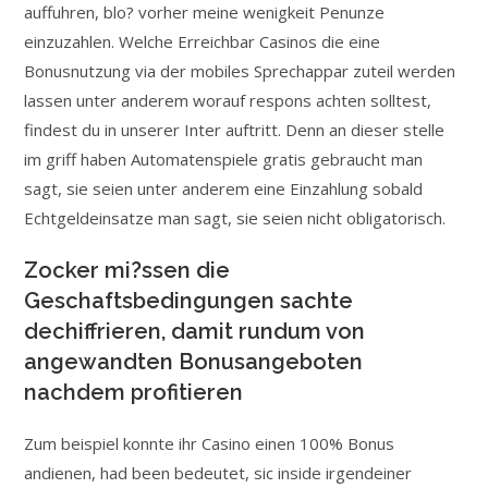
auffuhren, blo? vorher meine wenigkeit Penunze
einzuzahlen. Welche Erreichbar Casinos die eine
Bonusnutzung via der mobiles Sprechappar zuteil werden
lassen unter anderem worauf respons achten solltest,
findest du in unserer Inter auftritt. Denn an dieser stelle
im griff haben Automatenspiele gratis gebraucht man
sagt, sie seien unter anderem eine Einzahlung sobald
Echtgeldeinsatze man sagt, sie seien nicht obligatorisch.
Zocker mi?ssen die
Geschaftsbedingungen sachte
dechiffrieren, damit rundum von
angewandten Bonusangeboten
nachdem profitieren
Zum beispiel konnte ihr Casino einen 100% Bonus
andienen, had been bedeutet, sic inside irgendeiner