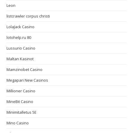
Leon
listcrawler corpus christi
LolaJack Casino
lotohelp.ru 80
Lussurio Casino
Maltan Kasinot
Mamzinobet Casino
Megapari New Casinos
Millioner Casino
MineBit Casino
Minimitalletus 5E
Mino Casino