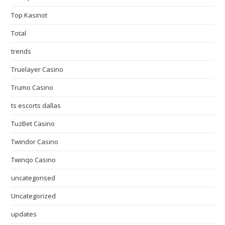
Top Kasinot
Total
trends
Truelayer Casino
Trumo Casino
ts escorts dallas
TuzBet Casino
Twindor Casino
Twinqo Casino
uncategorised
Uncategorized
updates