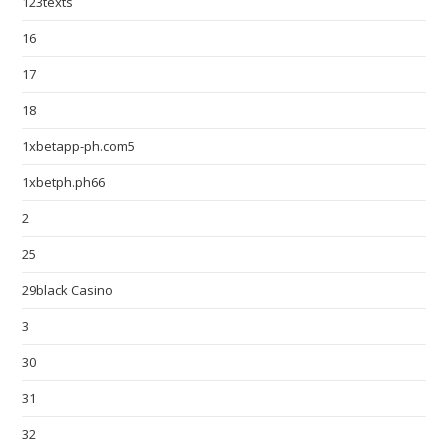
123texts
16
17
18
1xbetapp-ph.com5
1xbetph.ph66
2
25
29black Casino
3
30
31
32