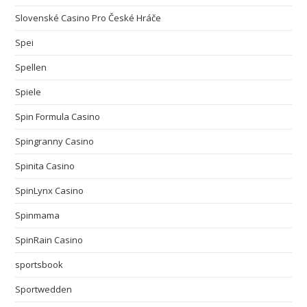
Slovenské Casino Pro České Hráče
Spei
Spellen
Spiele
Spin Formula Casino
Spingranny Casino
Spinita Casino
SpinLynx Casino
Spinmama
SpinRain Casino
sportsbook
Sportwedden