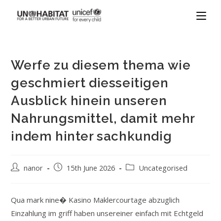
Werfe zu diesem thema wie
geschmiert diesseitigen
Ausblick hinein unseren
Nahrungsmittel, damit mehr
indem hinter sachkundig
nanor
15th June 2026
Uncategorised
Qua mark nine� Kasino Maklercourtage abzuglich
Einzahlung im griff haben unsereiner einfach mit Echtgeld