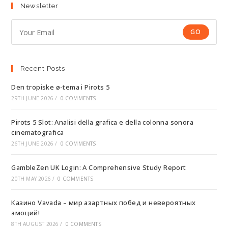
Newsletter
GO
Recent Posts
Den tropiske ø-tema i Pirots 5
29TH JUNE 2026
/
0 COMMENTS
Pirots 5 Slot: Analisi della grafica e della colonna sonora
cinematografica
26TH JUNE 2026
/
0 COMMENTS
GambleZen UK Login: A Comprehensive Study Report
20TH MAY 2026
/
0 COMMENTS
Казино Vavada – мир азартных побед и невероятных
эмоций!
8TH AUGUST 2026
/
0 COMMENTS