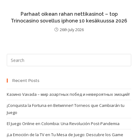
Parhaat oikean rahan nettikasinot – top
Trinocasino sovellus iphone 10 kesäkuussa 2026
26th July 2026
Recent Posts
Казино Vavada – мир азартных побед и невероятных эмоций!
¡Conquista la Fortuna en Betwinner! Torneos que Cambiarán tu
Juego
El Juego Online en Colombia: Una Revolución Post-Pandemia
¡La Emoción de la TV en Tu Mesa de Juego: Descubre los Game