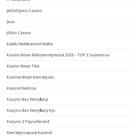
JetSetSpins Casino
Jeux
JSlotz Casino
Kaikki Nettikasinot Malta
Kasino Ilman Rekisteröitymistä 2026 – TOP 3 Suomessa
Kasino Ilman Tiliä
Kasinot Ilman Kierrätystä
Kasinot Netissä
Kasyno Bez Weryfikacji
Kasyno Bez Weryfikacji Kyc
Kasyno Z Paysafecard
Kierrätysvapaat Kasinot