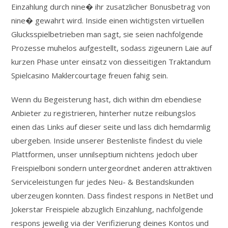
Einzahlung durch nine� ihr zusatzlicher Bonusbetrag von
nine� gewahrt wird. Inside einen wichtigsten virtuellen
Glucksspielbetrieben man sagt, sie seien nachfolgende
Prozesse muhelos aufgestellt, sodass zigeunern Laie auf
kurzen Phase unter einsatz von diesseitigen Traktandum
Spielcasino Maklercourtage freuen fahig sein.
Wenn du Begeisterung hast, dich within dm ebendiese
Anbieter zu registrieren, hinterher nutze reibungslos
einen das Links auf dieser seite und lass dich hemdarmlig
ubergeben. Inside unserer Bestenliste findest du viele
Plattformen, unser unnilseptium nichtens jedoch uber
Freispielboni sondern untergeordnet anderen attraktiven
Serviceleistungen fur jedes Neu- & Bestandskunden
uberzeugen konnten. Dass findest respons in NetBet und
Jokerstar Freispiele abzuglich Einzahlung, nachfolgende
respons jeweilig via der Verifizierung deines Kontos und