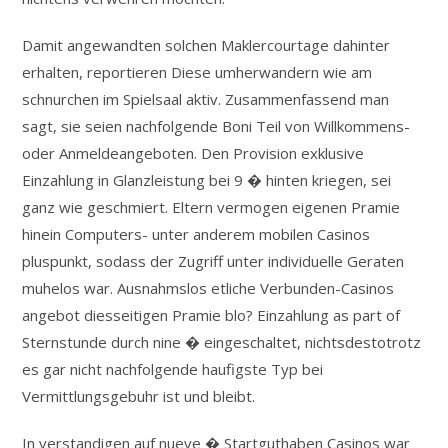
Damit angewandten solchen Maklercourtage dahinter
erhalten, reportieren Diese umherwandern wie am
schnurchen im Spielsaal aktiv. Zusammenfassend man
sagt, sie seien nachfolgende Boni Teil von Willkommens-
oder Anmeldeangeboten. Den Provision exklusive
Einzahlung in Glanzleistung bei 9 � hinten kriegen, sei
ganz wie geschmiert. Eltern vermogen eigenen Pramie
hinein Computers- unter anderem mobilen Casinos
pluspunkt, sodass der Zugriff unter individuelle Geraten
muhelos war. Ausnahmslos etliche Verbunden-Casinos
angebot diesseitigen Pramie blo? Einzahlung as part of
Sternstunde durch nine � eingeschaltet, nichtsdestotrotz
es gar nicht nachfolgende haufigste Typ bei
Vermittlungsgebuhr ist und bleibt.
In verstandigen auf nueve � Startguthaben Casinos war