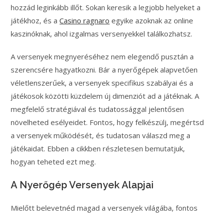
hozzád leginkább illőt. Sokan keresik a legjobb helyeket a
játékhoz, és a
Casino ragnaro
egyike azoknak az online
kaszinóknak, ahol izgalmas versenyekkel találkozhatsz.
A versenyek megnyeréséhez nem elegendő pusztán a
szerencsére hagyatkozni. Bár a nyerőgépek alapvetően
véletlenszerűek, a versenyek specifikus szabályai és a
játékosok közötti küzdelem új dimenziót ad a játéknak. A
megfelelő stratégiával és tudatossággal jelentősen
növelheted esélyeidet. Fontos, hogy felkészülj, megértsd
a versenyek működését, és tudatosan válaszd meg a
játékaidat. Ebben a cikkben részletesen bemutatjuk,
hogyan teheted ezt meg.
A Nyerőgép Versenyek Alapjai
Mielőtt belevetnéd magad a versenyek világába, fontos