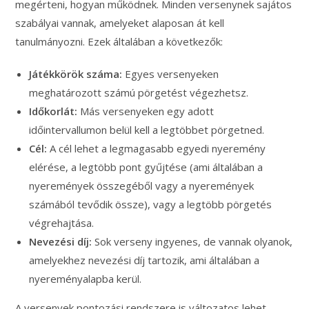
megérteni, hogyan működnek. Minden versenynek sajátos
szabályai vannak, amelyeket alaposan át kell
tanulmányozni. Ezek általában a következők:
Játékkörök száma:
Egyes versenyeken
meghatározott számú pörgetést végezhetsz.
Időkorlát:
Más versenyeken egy adott
időintervallumon belül kell a legtöbbet pörgetned.
Cél:
A cél lehet a legmagasabb egyedi nyeremény
elérése, a legtöbb pont gyűjtése (ami általában a
nyeremények összegéből vagy a nyeremények
számából tevődik össze), vagy a legtöbb pörgetés
végrehajtása.
Nevezési díj:
Sok verseny ingyenes, de vannak olyanok,
amelyekhez nevezési díj tartozik, ami általában a
nyereményalapba kerül.
A versenyek pontozási rendszere is változatos lehet.