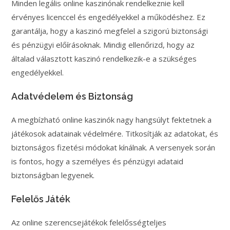
Minden legális online kaszinónak rendelkeznie kell
érvényes licenccel és engedélyekkel a működéshez. Ez
garantálja, hogy a kaszinó megfelel a szigorú biztonsági
és pénzügyi előírásoknak. Mindig ellenőrizd, hogy az
általad választott kaszinó rendelkezik-e a szükséges
engedélyekkel.
Adatvédelem és Biztonság
A megbízható online kaszinók nagy hangsúlyt fektetnek a
játékosok adatainak védelmére. Titkosítják az adatokat, és
biztonságos fizetési módokat kínálnak. A versenyek során
is fontos, hogy a személyes és pénzügyi adataid
biztonságban legyenek.
Felelős Játék
Az online szerencsejátékok felelősségteljes