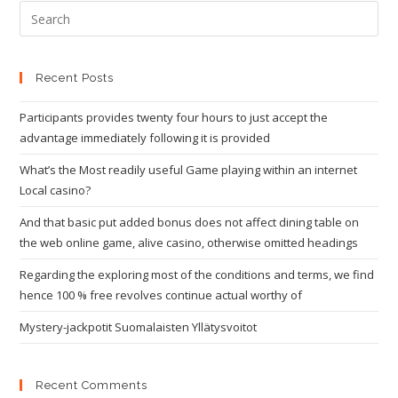
Recent Posts
Participants provides twenty four hours to just accept the
advantage immediately following it is provided
What’s the Most readily useful Game playing within an internet
Local casino?
And that basic put added bonus does not affect dining table on
the web online game, alive casino, otherwise omitted headings
Regarding the exploring most of the conditions and terms, we find
hence 100 % free revolves continue actual worthy of
Mystery-jackpotit Suomalaisten Yllätysvoitot
Recent Comments