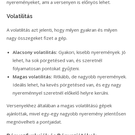
nyereményeket, ami a versenyen is előnyös lehet.
Volatilitás
A volatilitás azt jelenti, hogy milyen gyakran és milyen
nagy összegeket fizet a gép.
Alacsony volatilitás:
Gyakori, kisebb nyeremények. Jó
lehet, ha sok pörgetésed van, és szeretnél
folyamatosan pontokat gyűjteni.
Magas volatilitás:
Ritkább, de nagyobb nyeremények.
Ideális lehet, ha kevés pörgetésed van, és egy nagy
nyereménnyel szeretnél előkelő helyre kerülni.
Versenyekhez általában a magas volatilitású gépek
ajánlottak, mivel egy-egy nagyobb nyeremény jelentősen
megnövelheti a pontjaidat.