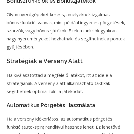
Bónuszfunkciók és Bónuszjátékok
Olyan nyerőgépeket keress, amelyeknek izgalmas
bónuszfunkciói vannak, mint például ingyenes pörgetések,
szorzók, vagy bónuszjátékok. Ezek a funkciók gyakran
nagy nyereményeket hozhatnak, és segíthetnek a pontok
gyűjtésében.
Stratégiák a Verseny Alatt
Ha kiválasztottad a megfelelő játékot, itt az ideje a
stratégiának. A verseny alatt alkalmazható taktikák
segíthetnek optimalizálni a játékodat.
Automatikus Pörgetés Használata
Ha a verseny időkorlátos, az automatikus pörgetés
funkció (auto-spin) rendkívül hasznos lehet. Ez lehetővé