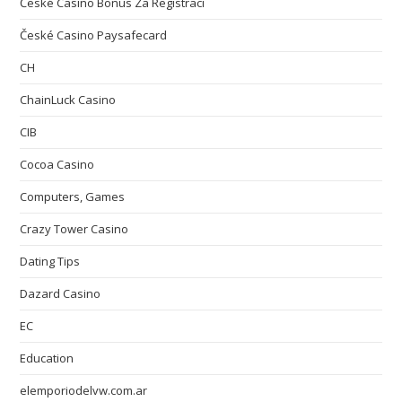
České Casino Bonus Za Registraci
České Casino Paysafecard
CH
ChainLuck Casino
CIB
Cocoa Casino
Computers, Games
Crazy Tower Сasino
Dating Tips
Dazard Casino
EC
Education
elemporiodelvw.com.ar