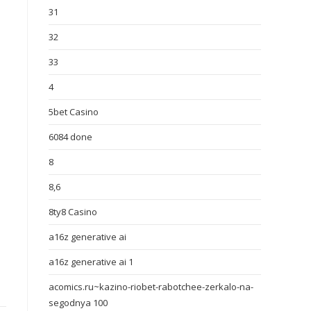
31
32
33
4
5bet Casino
6084 done
8
8,6
8ty8 Casino
a16z generative ai
a16z generative ai 1
acomics.ru~kazino-riobet-rabotchee-zerkalo-na-
segodnya 100