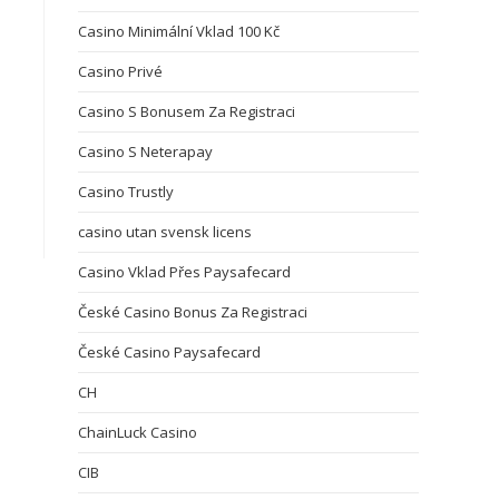
Casino Minimální Vklad 100 Kč
Casino Privé
Casino S Bonusem Za Registraci
Casino S Neterapay
Casino Trustly
casino utan svensk licens
Casino Vklad Přes Paysafecard
České Casino Bonus Za Registraci
České Casino Paysafecard
CH
ChainLuck Casino
CIB