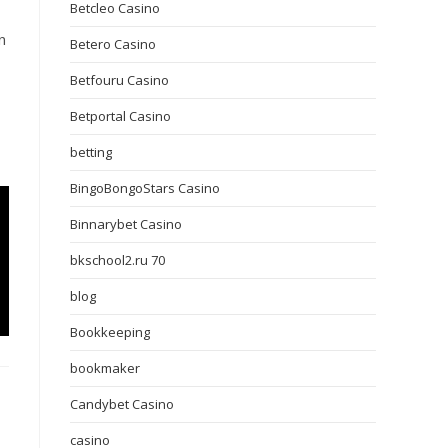
Betcleo Casino
n
Betero Casino
Betfouru Casino
Betportal Casino
betting
BingoBongoStars Casino
Binnarybet Casino
bkschool2.ru 70
blog
Bookkeeping
bookmaker
Candybet Casino
casino