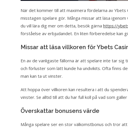
När det kommer till att maximera fördelarna av Ybets Ca
misstagen spelare gör. Många missar att läsa igenom vi
du vill lära dig mer om detta, besök gärna
https://ybe
förståelse av erbjudandet. En liten förberedelse kan gör
Missar att läsa villkoren för Ybets Ca
En av de vanligaste fällorna är att spelare inte tar sig 
och förluster som lätt kunde ha undvikits. Ofta finns 
man kan ta ut vinster.
Att hoppa över villkoren kan resultera i att du spender
vinster. Se alltid till att du har full koll på vad som gä
Överskattar bonusens värde
Många spelare ser en stor välkomstbonus och tror att 