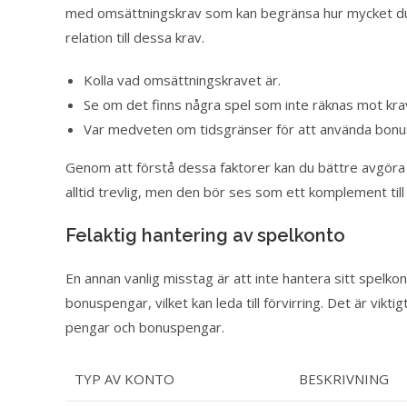
med omsättningskrav som kan begränsa hur mycket du fak
relation till dessa krav.
Kolla vad omsättningskravet är.
Se om det finns några spel som inte räknas mot kra
Var medveten om tidsgränser för att använda bonu
Genom att förstå dessa faktorer kan du bättre avgöra 
alltid trevlig, men den bör ses som ett komplement till 
Felaktig hantering av spelkonto
En annan vanlig misstag är att inte hantera sitt spelk
bonuspengar, vilket kan leda till förvirring. Det är vikt
pengar och bonuspengar.
TYP AV KONTO
BESKRIVNING