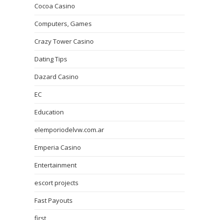
Cocoa Casino
Computers, Games
Crazy Tower Сasino
Dating Tips
Dazard Casino
EC
Education
elemporiodelvw.com.ar
Emperia Casino
Entertainment
escort projects
Fast Payouts
first