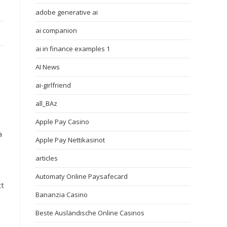
adobe generative ai
ai companion
ai in finance examples 1
AI News
ai-girlfriend
all_BAz
Apple Pay Casino
a
Apple Pay Nettikasinot
articles
Automaty Online Paysafecard
tt
Bananzia Casino
Beste Ausländische Online Casinos