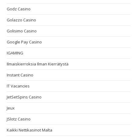
Godz Casino
Golazzo Casino
Golisimo Casino
Google Pay Casino
IGAMING
Ilmaiskierroksia Ilman Kierrätystä
Instant Casino
IT Vacancies
JetSetSpins Casino
Jeux
JSlotz Casino
Kaikki Nettikasinot Malta