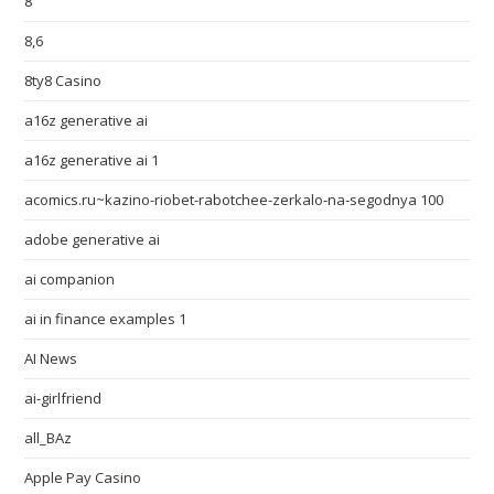
8
8,6
8ty8 Casino
a16z generative ai
a16z generative ai 1
acomics.ru~kazino-riobet-rabotchee-zerkalo-na-segodnya 100
adobe generative ai
ai companion
ai in finance examples 1
AI News
ai-girlfriend
all_BAz
Apple Pay Casino