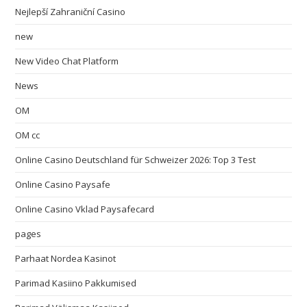
Nejlepší Zahraniční Casino
new
New Video Chat Platform
News
OM
OM cc
Online Casino Deutschland für Schweizer 2026: Top 3 Test
Online Casino Paysafe
Online Casino Vklad Paysafecard
pages
Parhaat Nordea Kasinot
Parimad Kasiino Pakkumised