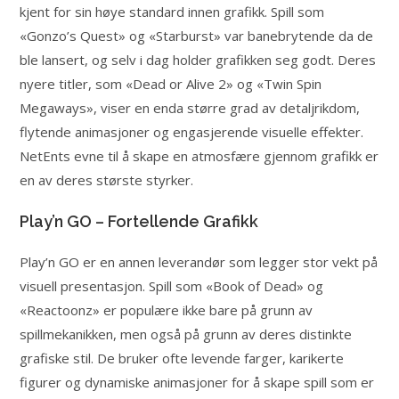
kjent for sin høye standard innen grafikk. Spill som
«Gonzo’s Quest» og «Starburst» var banebrytende da de
ble lansert, og selv i dag holder grafikken seg godt. Deres
nyere titler, som «Dead or Alive 2» og «Twin Spin
Megaways», viser en enda større grad av detaljrikdom,
flytende animasjoner og engasjerende visuelle effekter.
NetEnts evne til å skape en atmosfære gjennom grafikk er
en av deres største styrker.
Play’n GO – Fortellende Grafikk
Play’n GO er en annen leverandør som legger stor vekt på
visuell presentasjon. Spill som «Book of Dead» og
«Reactoonz» er populære ikke bare på grunn av
spillmekanikken, men også på grunn av deres distinkte
grafiske stil. De bruker ofte levende farger, karikerte
figurer og dynamiske animasjoner for å skape spill som er