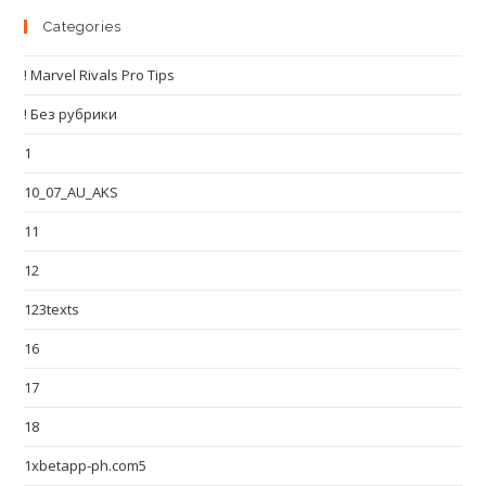
Categories
! Marvel Rivals Pro Tips
! Без рубрики
1
10_07_AU_AKS
11
12
123texts
16
17
18
1xbetapp-ph.com5