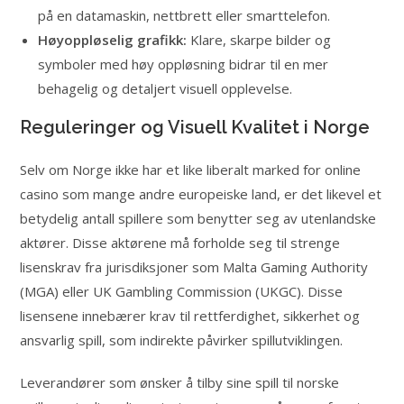
på en datamaskin, nettbrett eller smarttelefon.
Høyoppløselig grafikk:
Klare, skarpe bilder og
symboler med høy oppløsning bidrar til en mer
behagelig og detaljert visuell opplevelse.
Reguleringer og Visuell Kvalitet i Norge
Selv om Norge ikke har et like liberalt marked for online
casino som mange andre europeiske land, er det likevel et
betydelig antall spillere som benytter seg av utenlandske
aktører. Disse aktørene må forholde seg til strenge
lisenskrav fra jurisdiksjoner som Malta Gaming Authority
(MGA) eller UK Gambling Commission (UKGC). Disse
lisensene innebærer krav til rettferdighet, sikkerhet og
ansvarlig spill, som indirekte påvirker spillutviklingen.
Leverandører som ønsker å tilby sine spill til norske