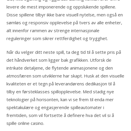
levere de mest imponerende og oppslukende spillene.
Disse spillene tilbyr ikke bare visuell nytelse, men også en
sømløs og responsiv opplevelse på tvers av alle enheter,
alt innenfor rammen av strenge internasjonale
reguleringer som sikrer rettferdighet og trygghet.
Når du velger ditt neste spill, ta deg tid til å sette pris på
det håndverket som ligger bak grafikken. Utforsk de
intrikate detaljene, de flytende animasjonene og den
atmosfæren som utviklerne har skapt. Husk at den visuelle
kvaliteten er et tegn på leverandørens dedikasjon til å
tilby en førsteklasses spillopplevelse. Med stadig nye
teknologier på horisonten, kan vi se frem til enda mer
spektakulære og engasjerende spilleautomater i
fremtiden, som vil fortsette å definere hva det vil si å
spille online casino.