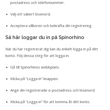
postadress och telefonnummer.
Välj ett säkert lösenord.
Acceptera villkoren och bekräfta din registrering.
Så här loggar du in på Spinorhino
När du har registrerat dig kan du enkelt logga in på ditt
konto. Följ dessa steg för att logga in:
Gå till Spinorhinos webbplats.
Klicka på “Logga in” knappen.
Ange din registrerade e-postadress och lösenord.
Klicka på “Logga in” för att komma åt ditt konto.