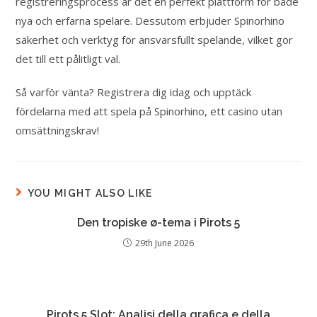
registreringsprocess är det en perfekt plattform för både
nya och erfarna spelare. Dessutom erbjuder Spinorhino
säkerhet och verktyg för ansvarsfullt spelande, vilket gör
det till ett pålitligt val.
Så varför vänta? Registrera dig idag och upptäck
fördelarna med att spela på Spinorhino, ett casino utan
omsättningskrav!
YOU MIGHT ALSO LIKE
Den tropiske ø-tema i Pirots 5
29th June 2026
Pirots 5 Slot: Analisi della grafica e della