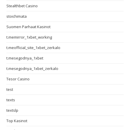
Stealthbet Casino
stoichimata
Suomen Parhaat Kasinot
t.memirror_1xbet_working
t.meofficial_site_1xbet_zerkalo
t.mesegodnya_1xbet
t.mesegodnya_1xbet_zerkalo
Tesor Casino
test
texts
textslp
Top Kasinot