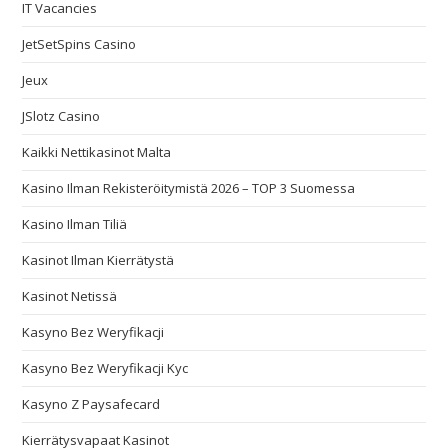
IT Vacancies
JetSetSpins Casino
Jeux
JSlotz Casino
Kaikki Nettikasinot Malta
Kasino Ilman Rekisteröitymistä 2026 – TOP 3 Suomessa
Kasino Ilman Tiliä
Kasinot Ilman Kierrätystä
Kasinot Netissä
Kasyno Bez Weryfikacji
Kasyno Bez Weryfikacji Kyc
Kasyno Z Paysafecard
Kierrätysvapaat Kasinot