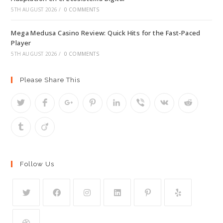
5TH AUGUST 2026
/
0 COMMENTS
Mega Medusa Casino Review: Quick Hits for the Fast‑Paced
Player
5TH AUGUST 2026
/
0 COMMENTS
Please Share This
Follow Us