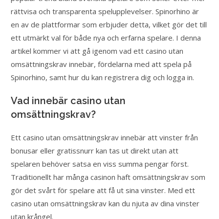
rättvisa och transparenta spelupplevelser. Spinorhino är
en av de plattformar som erbjuder detta, vilket gör det till
ett utmärkt val för både nya och erfarna spelare. I denna
artikel kommer vi att gå igenom vad ett casino utan
omsättningskrav innebär, fördelarna med att spela på
Spinorhino, samt hur du kan registrera dig och logga in.
Vad innebär casino utan
omsättningskrav?
Ett casino utan omsättningskrav innebär att vinster från
bonusar eller gratissnurr kan tas ut direkt utan att
spelaren behöver satsa en viss summa pengar först.
Traditionellt har många casinon haft omsättningskrav som
gör det svårt för spelare att få ut sina vinster. Med ett
casino utan omsättningskrav kan du njuta av dina vinster
utan krångel.