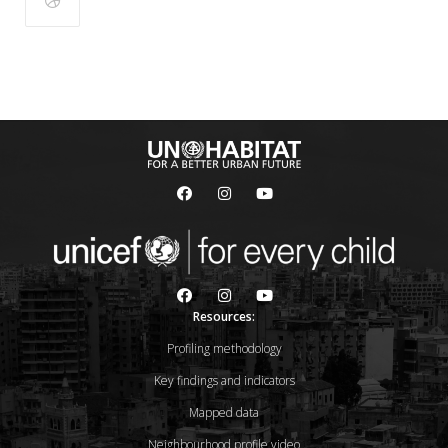
Resources:
Profiling methodology
Key findings and indicators
Mapped data
Neighbourhood profile video