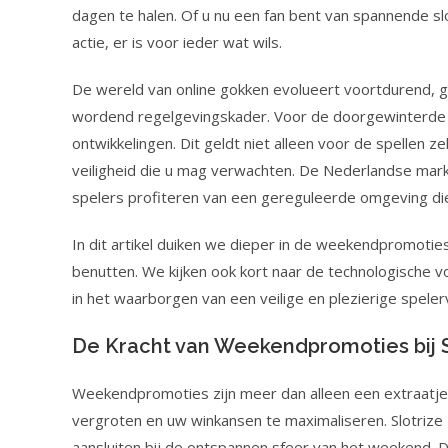
dagen te halen. Of u nu een fan bent van spannende slot
actie, er is voor ieder wat wils.
De wereld van online gokken evolueert voortdurend, 
wordend regelgevingskader. Voor de doorgewinterde sp
ontwikkelingen. Dit geldt niet alleen voor de spellen
veiligheid die u mag verwachten. De Nederlandse markt
spelers profiteren van een gereguleerde omgeving die
In dit artikel duiken we dieper in de weekendpromoties
benutten. We kijken ook kort naar de technologische v
in het waarborgen van een veilige en plezierige speler
De Kracht van Weekendpromoties bij S
Weekendpromoties zijn meer dan alleen een extraatje;
vergroten en uw winkansen te maximaliseren. Slotrize 
aansluiten bij de ontspannen sfeer van het weekend. D