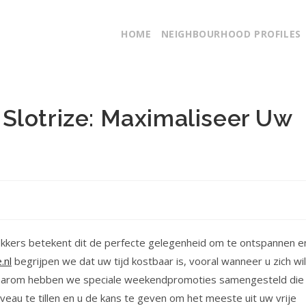
HOME
NEIGHBOURHOOD PROFILES
Slotrize: Maximaliseer Uw
gokkers betekent dit de perfecte gelegenheid om te ontspannen e
.nl
begrijpen we dat uw tijd kostbaar is, vooral wanneer u zich wil
 Daarom hebben we speciale weekendpromoties samengesteld die
eau te tillen en u de kans te geven om het meeste uit uw vrije