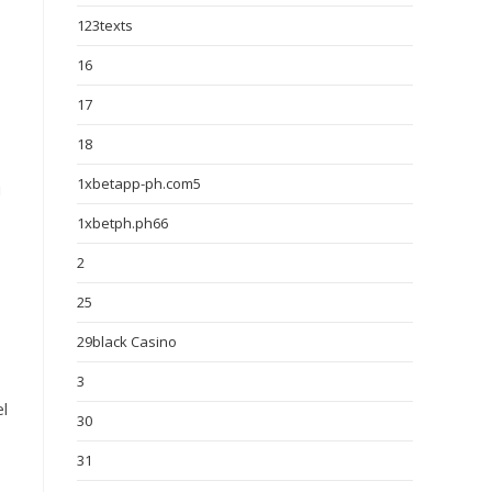
123texts
16
17
18
1xbetapp-ph.com5
u
1xbetph.ph66
2
25
29black Casino
3
el
30
31