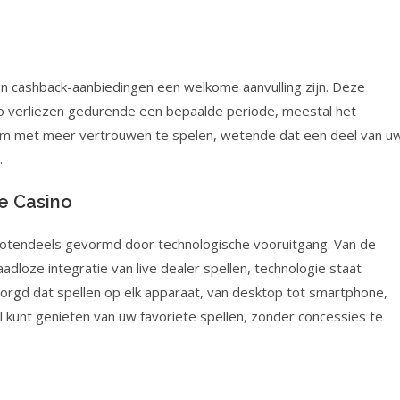
n cashback-aanbiedingen een welkome aanvulling zijn. Deze
o verliezen gedurende een bepaalde periode, meestal het
at om met meer vertrouwen te spelen, wetende dat een deel van u
.
e Casino
 grotendeels gevormd door technologische vooruitgang. Van de
dloze integratie van live dealer spellen, technologie staat
orgd dat spellen op elk apparaat, van desktop tot smartphone,
al kunt genieten van uw favoriete spellen, zonder concessies te