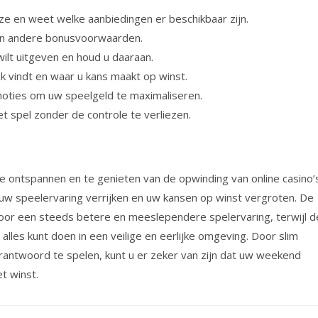
ze en weet welke aanbiedingen er beschikbaar zijn.
en andere bonusvoorwaarden.
ilt uitgeven en houd u daaraan.
uk vindt en waar u kans maakt op winst.
ties om uw speelgeld te maximaliseren.
 spel zonder de controle te verliezen.
ontspannen en te genieten van de opwinding van online casino’s
 uw speelervaring verrijken en uw kansen op winst vergroten. De
oor een steeds betere en meeslependere spelervaring, terwijl d
 alles kunt doen in een veilige en eerlijke omgeving. Door slim
antwoord te spelen, kunt u er zeker van zijn dat uw weekend
et winst.