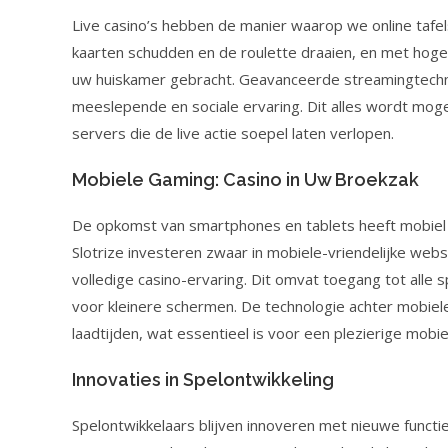
Live casino’s hebben de manier waarop we online tafel
kaarten schudden en de roulette draaien, en met hoge 
uw huiskamer gebracht. Geavanceerde streamingtechno
meeslepende en sociale ervaring. Dit alles wordt moge
servers die de live actie soepel laten verlopen.
Mobiele Gaming: Casino in Uw Broekzak
De opkomst van smartphones en tablets heeft mobiel g
Slotrize investeren zwaar in mobiele-vriendelijke we
volledige casino-ervaring. Dit omvat toegang tot alle 
voor kleinere schermen. De technologie achter mobiel
laadtijden, wat essentieel is voor een plezierige mobie
Innovaties in Spelontwikkeling
Spelontwikkelaars blijven innoveren met nieuwe functi