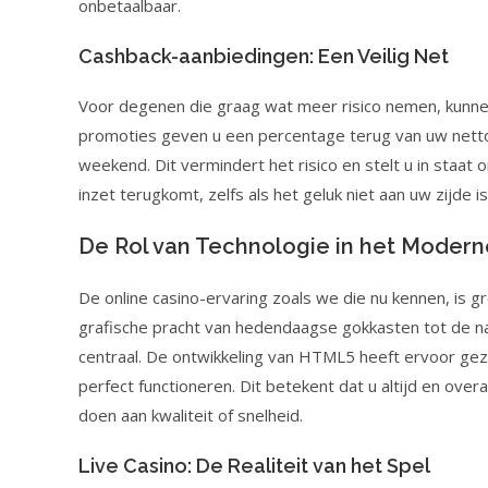
onbetaalbaar.
Cashback-aanbiedingen: Een Veilig Net
Voor degenen die graag wat meer risico nemen, kunne
promoties geven u een percentage terug van uw nett
weekend. Dit vermindert het risico en stelt u in sta
inzet terugkomt, zelfs als het geluk niet aan uw zijde is
De Rol van Technologie in het Modern
De online casino-ervaring zoals we die nu kennen, is
grafische pracht van hedendaagse gokkasten tot de naa
centraal. De ontwikkeling van HTML5 heeft ervoor gez
perfect functioneren. Dit betekent dat u altijd en over
doen aan kwaliteit of snelheid.
Live Casino: De Realiteit van het Spel