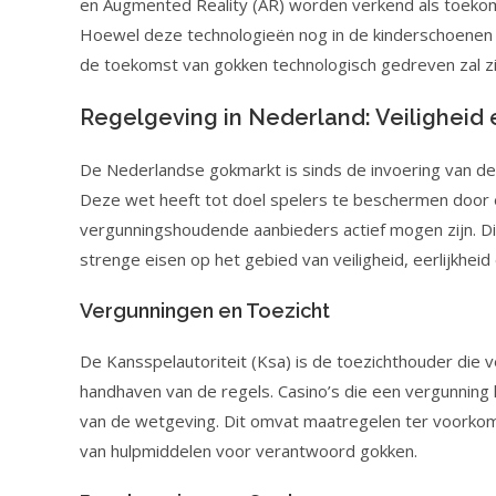
en Augmented Reality (AR) worden verkend als toeko
Hoewel deze technologieën nog in de kinderschoenen sta
de toekomst van gokken technologisch gedreven zal zi
Regelgeving in Nederland: Veiligheid e
De Nederlandse gokmarkt is sinds de invoering van de
Deze wet heeft tot doel spelers te beschermen door 
vergunningshoudende aanbieders actief mogen zijn. Di
strenge eisen op het gebied van veiligheid, eerlijkhei
Vergunningen en Toezicht
De Kansspelautoriteit (Ksa) is de toezichthouder die 
handhaven van de regels. Casino’s die een vergunnin
van de wetgeving. Dit omvat maatregelen ter voorkom
van hulpmiddelen voor verantwoord gokken.