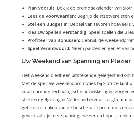
Plan Vooruit:
Bekijk de promotiekalender van Slotri
Lees de Voorwaarden:
Begrijp de inzetvereisten 
Stel een Budget In:
Bepaal van tevoren hoeveel u w
Kies Uw Spellen Verstandig:
Speel spellen die u le
Profiteer van Bonussen:
Gebruik de weekendpromo
Speel Verantwoord:
Neem pauzes en geniet van het
Uw Weekend van Spanning en Plezier
Het weekend biedt een uitstekende gelegenheid om te 
Met de speciale weekendpromoties bij Slotrize kunt u
voortdurende technologische ontwikkelingen zorgen v
strikte regelgeving in Nederland ervoor zorgt dat u dit
gebruik te maken van de beschikbare promoties en ver
gevuld zal zijn met spanning, plezier en hopelijk ook m