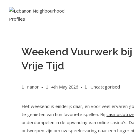
Weekend Vuurwerk bij 
Vrije Tijd
nanor
4th May 2026
Uncategorised
Het weekend is eindelijk daar, en voor veel ervaren 
te genieten van hun favoriete spellen. Bij
casinoslotrize
onderdompelen in de opwinding van online casino’s.
ontworpen zijn om uw speelervaring naar een hoger niv