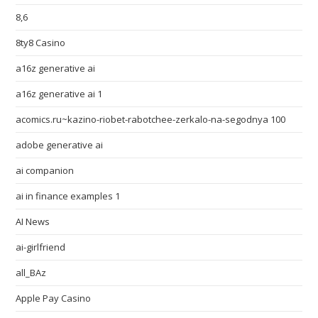
8,6
8ty8 Casino
a16z generative ai
a16z generative ai 1
acomics.ru~kazino-riobet-rabotchee-zerkalo-na-segodnya 100
adobe generative ai
ai companion
ai in finance examples 1
AI News
ai-girlfriend
all_BAz
Apple Pay Casino