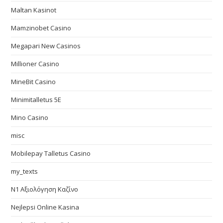
Maltan Kasinot
Mamzinobet Casino
Megapari New Casinos
Millioner Casino
MineBit Casino
Minimitalletus 5E
Mino Casino
misc
Mobilepay Talletus Casino
my_texts
N1 Αξιολόγηση Καζίνο
Nejlepsi Online Kasina