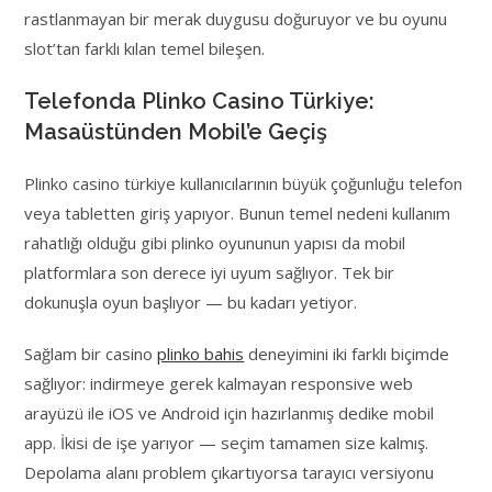
rastlanmayan bir merak duygusu doğuruyor ve bu oyunu
slot’tan farklı kılan temel bileşen.
Telefonda Plinko Casino Türkiye:
Masaüstünden Mobil’e Geçiş
Plinko casino türkiye kullanıcılarının büyük çoğunluğu telefon
veya tabletten giriş yapıyor. Bunun temel nedeni kullanım
rahatlığı olduğu gibi plinko oyununun yapısı da mobil
platformlara son derece iyi uyum sağlıyor. Tek bir
dokunuşla oyun başlıyor — bu kadarı yetiyor.
Sağlam bir casino
plinko bahis
deneyimini iki farklı biçimde
sağlıyor: indirmeye gerek kalmayan responsive web
arayüzü ile iOS ve Android için hazırlanmış dedike mobil
app. İkisi de işe yarıyor — seçim tamamen size kalmış.
Depolama alanı problem çıkartıyorsa tarayıcı versiyonu