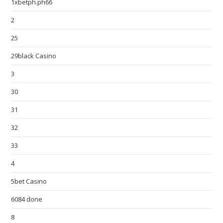
1xbetph.ph66
2
25
29black Casino
3
30
31
32
33
4
5bet Casino
6084 done
8