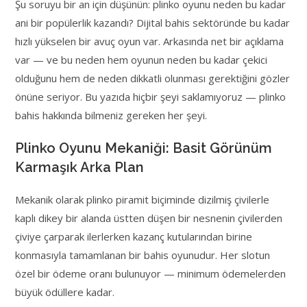
Şu soruyu bir an için düşünün: plinko oyunu neden bu kadar
ani bir popülerlik kazandı? Dijital bahis sektöründe bu kadar
hızlı yükselen bir avuç oyun var. Arkasında net bir açıklama
var — ve bu neden hem oyunun neden bu kadar çekici
olduğunu hem de neden dikkatli olunması gerektiğini gözler
önüne seriyor. Bu yazıda hiçbir şeyi saklamıyoruz — plinko
bahis hakkında bilmeniz gereken her şeyi.
Plinko Oyunu Mekaniği: Basit Görünüm
Karmaşık Arka Plan
Mekanik olarak plinko piramit biçiminde dizilmiş çivilerle
kaplı dikey bir alanda üstten düşen bir nesnenin çivilerden
çiviye çarparak ilerlerken kazanç kutularından birine
konmasıyla tamamlanan bir bahis oyunudur. Her slotun
özel bir ödeme oranı bulunuyor — minimum ödemelerden
büyük ödüllere kadar.