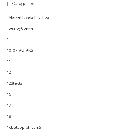
Categories
! Marvel Rivals Pro Tips
! Без рубрики
1
10_07_AU_AKS
11
12
123texts
16
17
18
1xbetapp-ph.com5