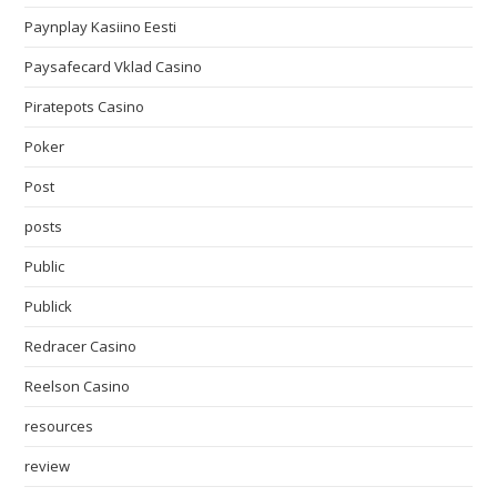
Paynplay Kasiino Eesti
Paysafecard Vklad Casino
Piratepots Casino
Poker
Post
posts
Public
Publick
Redracer Casino
Reelson Casino
resources
review