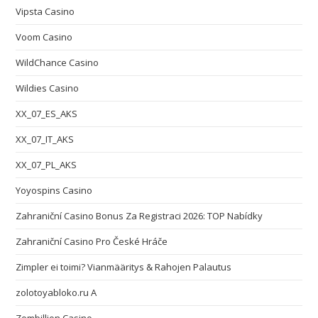
Vipsta Casino
Voom Casino
WildChance Casino
Wildies Casino
XX_07_ES_AKS
XX_07_IT_AKS
XX_07_PL_AKS
Yoyospins Casino
Zahraniční Casino Bonus Za Registraci 2026: TOP Nabídky
Zahraniční Casino Pro České Hráče
Zimpler ei toimi? Vianmääritys & Rahojen Palautus
zolotoyabloko.ru A
Zombillion Casino