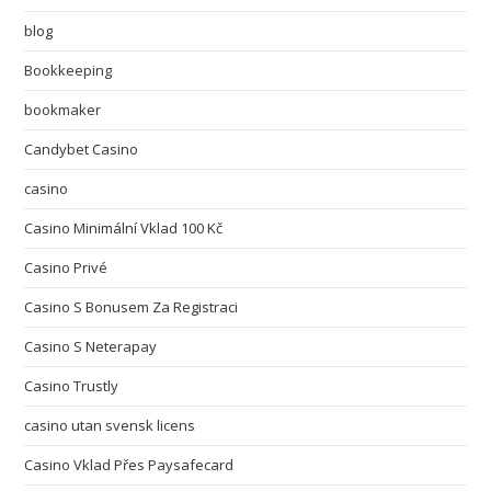
blog
Bookkeeping
bookmaker
Candybet Casino
casino
Casino Minimální Vklad 100 Kč
Casino Privé
Casino S Bonusem Za Registraci
Casino S Neterapay
Casino Trustly
casino utan svensk licens
Casino Vklad Přes Paysafecard