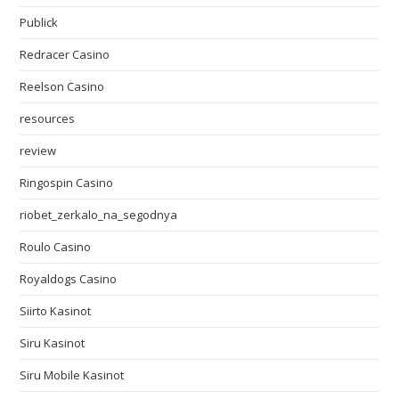
Publick
Redracer Casino
Reelson Casino
resources
review
Ringospin Casino
riobet_zerkalo_na_segodnya
Roulo Casino
Royaldogs Casino
Siirto Kasinot
Siru Kasinot
Siru Mobile Kasinot