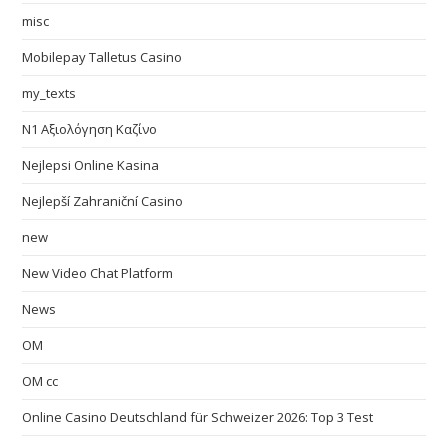
misc
Mobilepay Talletus Casino
my_texts
N1 Αξιολόγηση Καζίνο
Nejlepsi Online Kasina
Nejlepší Zahraniční Casino
new
New Video Chat Platform
News
OM
OM cc
Online Casino Deutschland für Schweizer 2026: Top 3 Test