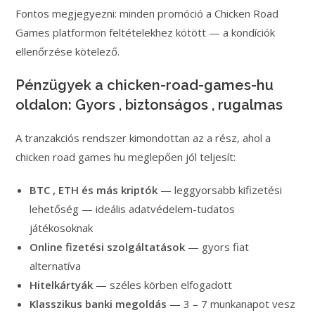
Fontos megjegyezni: minden promóció a Chicken Road
Games platformon feltételekhez kötött — a kondíciók
ellenőrzése kötelező.
Pénzügyek a chicken-road-games-hu
oldalon: Gyors , biztonságos , rugalmas
A tranzakciós rendszer kimondottan az a rész, ahol a
chicken road games hu meglepően jól teljesít:
BTC , ETH és más kriptók
— leggyorsabb kifizetési
lehetőség — ideális adatvédelem-tudatos
játékosoknak
Online fizetési szolgáltatások
— gyors fiat
alternatíva
Hitelkártyák
— széles körben elfogadott
Klasszikus banki megoldás
— 3 – 7 munkanapot vesz