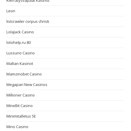
Kierrätysvapaat Kasinot
Leon
listcrawler corpus christi
LolaJack Casino
lotohelp.ru 80
Lussurio Casino
Maltan Kasinot
Mamzinobet Casino
Megapari New Casinos
Millioner Casino
MineBit Casino
Minimitalletus 5E
Mino Casino