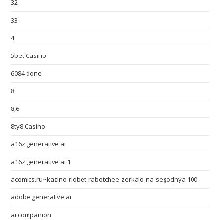
32
33
4
5bet Casino
6084 done
8
8,6
8ty8 Casino
a16z generative ai
a16z generative ai 1
acomics.ru~kazino-riobet-rabotchee-zerkalo-na-segodnya 100
adobe generative ai
ai companion