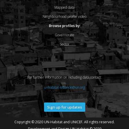
Mapped data
Neighbourhood profile video
Browse profiles by:
Governorate
Sector
For further information on including data,contact:
unhabitat-lebanon@un.org
Sign up for updates
Copyright © 2020 UN-Habitat and UNICEF. All rights reserved.
Development and Design UN-Habitat © 2020