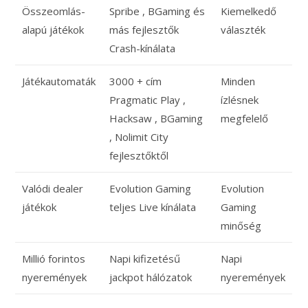
Összeomlás-
Spribe , BGaming és
Kiemelkedő
alapú játékok
más fejlesztők
választék
Crash-kínálata
Játékautomaták
3000 + cím
Minden
Pragmatic Play ,
ízlésnek
Hacksaw , BGaming
megfelelő
, Nolimit City
fejlesztőktől
Valódi dealer
Evolution Gaming
Evolution
játékok
teljes Live kínálata
Gaming
minőség
Millió forintos
Napi kifizetésű
Napi
nyeremények
jackpot hálózatok
nyeremények