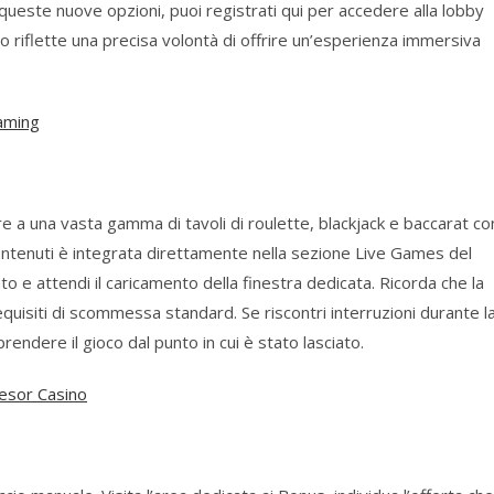
e queste nuove opzioni, puoi registrati qui per accedere alla lobby
ilo riflette una precisa volontà di offrire un’esperienza immersiva
Gaming
re a una vasta gamma di tavoli di roulette, blackjack e baccarat co
 contenuti è integrata direttamente nella sezione Live Games del
ato e attendi il caricamento della finestra dedicata. Ricorda che la
requisiti di scommessa standard. Se riscontri interruzioni durante l
endere il gioco dal punto in cui è stato lasciato.
Tesor Casino