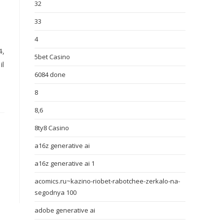
32
33
4
4,
5bet Casino
il
6084 done
8
8,6
8ty8 Casino
a16z generative ai
a16z generative ai 1
acomics.ru~kazino-riobet-rabotchee-zerkalo-na-
segodnya 100
adobe generative ai