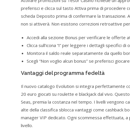
Attivare promozioni su Tesor Casino richiede un approcci
preferisci e clicca sul tasto Attiva prima di procedere c
scheda Deposito prima di confermare la transazione. Atte
non si attiverà. Non esistono correzioni retroattive p
Accedi alla sezione Bonus per verificare le offerte at
Clicca sull’icona “i” per leggere i dettagli specifici d
Monitora il saldo reale separatamente da quello bo
Scegli “Non voglio alcun bonus” se preferisci giocare
Vantaggi del programma fedeltà
Il nuovo catalogo Evolution si integra perfettamente co
20 euro giocati su roulette e blackjack dal vivo. Quest
Seas, premia la costanza nel tempo. I livelli vengono ca
alte della classifica sblocca vantaggi come cashback boo
manager VIP dedicato. Ogni scommessa effettuata, a pr
livello.