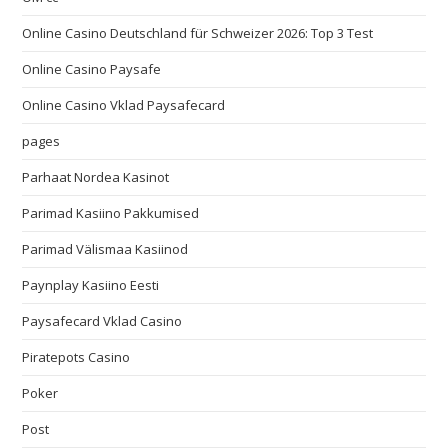
Online Casino Deutschland für Schweizer 2026: Top 3 Test
Online Casino Paysafe
Online Casino Vklad Paysafecard
pages
Parhaat Nordea Kasinot
Parimad Kasiino Pakkumised
Parimad Välismaa Kasiinod
Paynplay Kasiino Eesti
Paysafecard Vklad Casino
Piratepots Casino
Poker
Post