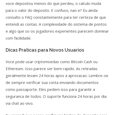
voce depositou menos do que perdeu, o calculo muda
para o valor do deposito. E confuso, nao e? Eu ainda
consulto o FAQ constantemente para ter certeza de que
entendi as contas. A complexidade do sistema de pontos
e algo que so os jogadores experientes parecem dominar
com facilidade.
Dicas Praticas para Novos Usuarios
Voce pode usar criptomoedas como Bitcoin Cash ou
Ethereum. Isso parece ser bem rapido. As retiradas
geralmente levam 24 horas apos a aprovacao. Lembre-se
de sempre verificar sua conta enviando documentos
como passaporte. Eles pedem isso para garantir a
seguranca de todos. O suporte funciona 24 horas por dia
via chat ao vivo.