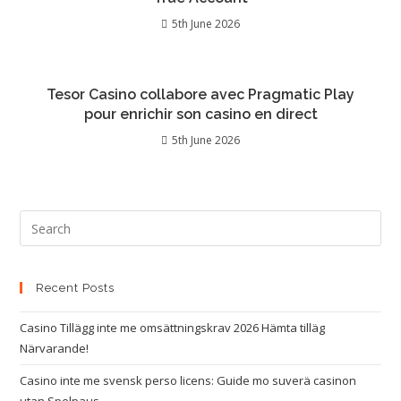
5th June 2026
Tesor Casino collabore avec Pragmatic Play
pour enrichir son casino en direct
5th June 2026
Recent Posts
Casino Tillägg inte me omsättningskrav 2026 Hämta tilläg
Närvarande!
Casino inte me svensk perso licens: Guide mo suverä casinon