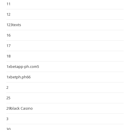
11
12
123texts
16
17
18
1xbetapp-ph.com5
1xbetph.ph66
2
25
29black Casino
3
30