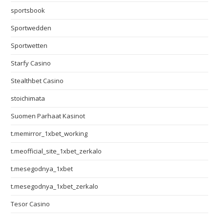
sportsbook
Sportwedden
Sportwetten
Starfy Casino
Stealthbet Casino
stoichimata
Suomen Parhaat Kasinot
t.memirror_1xbet_working
t.meofficial_site_1xbet_zerkalo
t.mesegodnya_1xbet
t.mesegodnya_1xbet_zerkalo
Tesor Casino