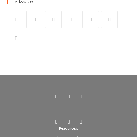
Follow Us
Resources: