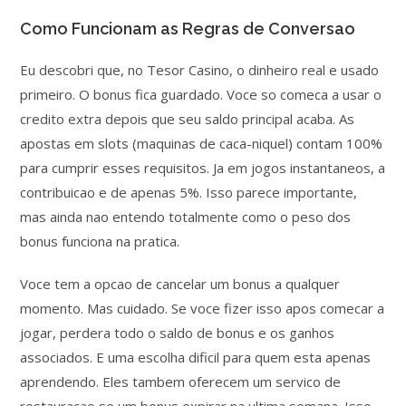
Como Funcionam as Regras de Conversao
Eu descobri que, no Tesor Casino, o dinheiro real e usado
primeiro. O bonus fica guardado. Voce so comeca a usar o
credito extra depois que seu saldo principal acaba. As
apostas em slots (maquinas de caca-niquel) contam 100%
para cumprir esses requisitos. Ja em jogos instantaneos, a
contribuicao e de apenas 5%. Isso parece importante,
mas ainda nao entendo totalmente como o peso dos
bonus funciona na pratica.
Voce tem a opcao de cancelar um bonus a qualquer
momento. Mas cuidado. Se voce fizer isso apos comecar a
jogar, perdera todo o saldo de bonus e os ganhos
associados. E uma escolha dificil para quem esta apenas
aprendendo. Eles tambem oferecem um servico de