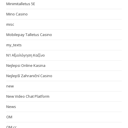
Minimitalletus 5E
Mino Casino
misc
Mobilepay Talletus Casino
my_texts
N1 Αξιολόγηση Καζίνο
Nejlepsi Online Kasina
Nejlepší Zahraniční Casino
new
New Video Chat Platform
News
OM
OM cc