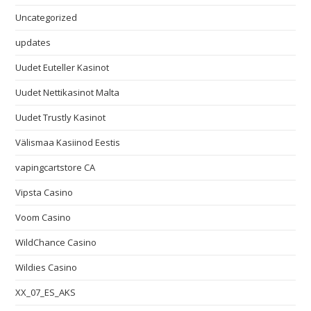
Uncategorized
updates
Uudet Euteller Kasinot
Uudet Nettikasinot Malta
Uudet Trustly Kasinot
Välismaa Kasiinod Eestis
vapingcartstore CA
Vipsta Casino
Voom Casino
WildChance Casino
Wildies Casino
XX_07_ES_AKS