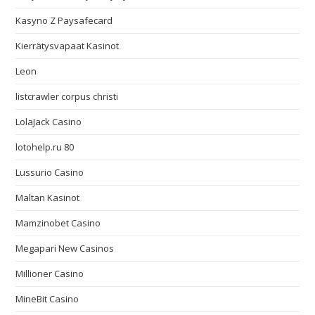
Kasyno Z Paysafecard
Kierrätysvapaat Kasinot
Leon
listcrawler corpus christi
LolaJack Casino
lotohelp.ru 80
Lussurio Casino
Maltan Kasinot
Mamzinobet Casino
Megapari New Casinos
Millioner Casino
MineBit Casino