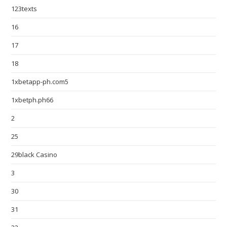
123texts
16
17
18
1xbetapp-ph.com5
1xbetph.ph66
2
25
29black Casino
3
30
31