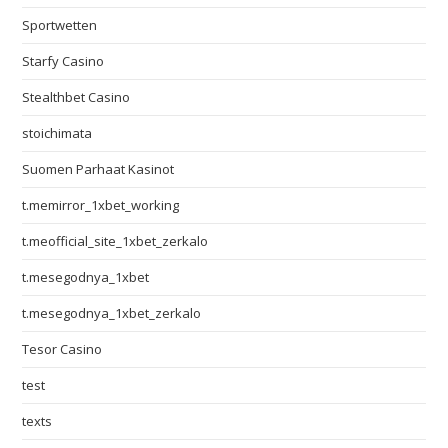
Sportwetten
Starfy Casino
Stealthbet Casino
stoichimata
Suomen Parhaat Kasinot
t.memirror_1xbet_working
t.meofficial_site_1xbet_zerkalo
t.mesegodnya_1xbet
t.mesegodnya_1xbet_zerkalo
Tesor Casino
test
texts