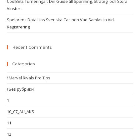
CoolBets Turneringar: Din Guide till Spänning, Strategi och Stora
Vinster
Spelarens Data Hos Svenska Casinon Vad Samlas In Vid
Registrering
Recent Comments
Categories
! Marvel Rivals Pro Tips
! Без рубрики
1
10_07_AU_AKS
11
12