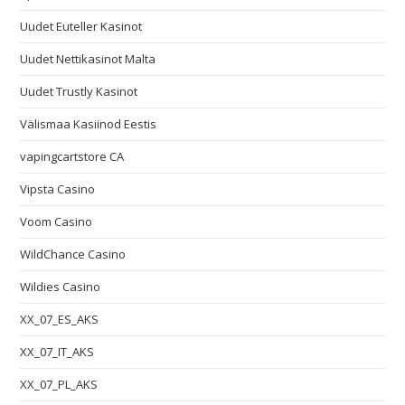
Uudet Euteller Kasinot
Uudet Nettikasinot Malta
Uudet Trustly Kasinot
Välismaa Kasiinod Eestis
vapingcartstore CA
Vipsta Casino
Voom Casino
WildChance Casino
Wildies Casino
XX_07_ES_AKS
XX_07_IT_AKS
XX_07_PL_AKS