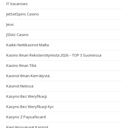
IT Vacancies
JetSetSpins Casino
Jeux
JSlotz Casino
Kaikki Nettikasinot Malta
Kasino Ilman Rekisteröitymistä 2026 – TOP 3 Suomessa
Kasino Ilman Tiliä
Kasinot Ilman Kierrätystä
Kasinot Netissä
Kasyno Bez Weryfikacji
Kasyno Bez Weryfikacji Kyc
Kasyno Z Paysafecard
Kierrätysvapaat Kasinot