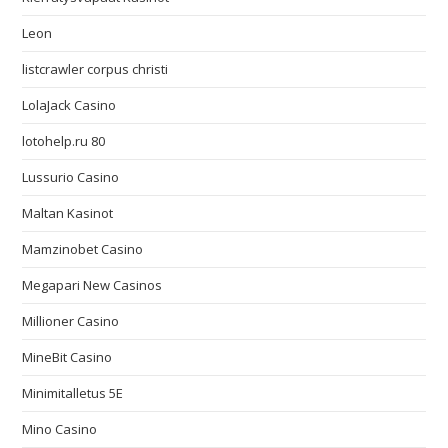
Leon
listcrawler corpus christi
LolaJack Casino
lotohelp.ru 80
Lussurio Casino
Maltan Kasinot
Mamzinobet Casino
Megapari New Casinos
Millioner Casino
MineBit Casino
Minimitalletus 5E
Mino Casino