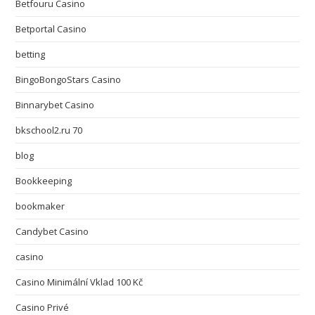
Betfouru Casino
Betportal Casino
betting
BingoBongoStars Casino
Binnarybet Casino
bkschool2.ru 70
blog
Bookkeeping
bookmaker
Candybet Casino
casino
Casino Minimální Vklad 100 Kč
Casino Privé