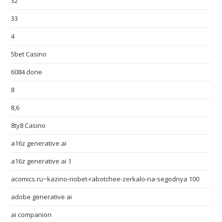
32
33
4
5bet Casino
6084 done
8
8,6
8ty8 Casino
a16z generative ai
a16z generative ai 1
acomics.ru~kazino-riobet-rabotchee-zerkalo-na-segodnya 100
adobe generative ai
ai companion