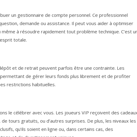
tribuer un gestionnaire de compte personnel. Ce professionnel
 question, demande ou assistance. Il peut vous aider à optimiser
u même à résoudre rapidement tout problème technique. C’est u
esprit totale.
dépôt et de retrait peuvent parfois être une contrainte. Les
 permettant de gérer leurs fonds plus librement et de profiter
s restrictions habituelles.
ons le célébrer avec vous. Les joueurs VIP reçoivent des cadeau
de tours gratuits, ou d’autres surprises. De plus, les niveaux les
sifs, qu’ils soient en ligne ou, dans certains cas, des