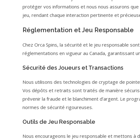
protéger vos informations et nous nous assurons que
jeu, rendant chaque interaction pertinente et précieus
Réglementation et Jeu Responsable
Chez Orca Spins, la sécurité et le jeu responsable so
réglementations en vigueur au Canada, garantissant un
Sécurité des Joueurs et Transactions
Nous utilisons des technologies de cryptage de point
Vos dépôts et retraits sont traités de manière sécur
prévenir la fraude et le blanchiment d’argent. Le pr
normes de sécurité rigoureuses.
Outils de Jeu Responsable
Nous encourageons le jeu responsable et mettons à disp