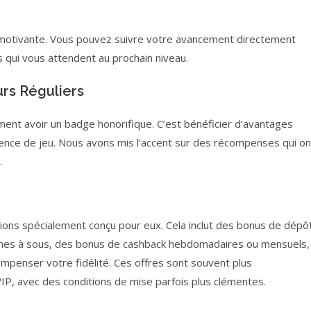
 motivante. Vous pouvez suivre votre avancement directement
 qui vous attendent au prochain niveau.
urs Réguliers
ment avoir un badge honorifique. C’est bénéficier d’avantages
ience de jeu. Nous avons mis l’accent sur des récompenses qui on
.
ons spécialement conçu pour eux. Cela inclut des bonus de dépô
chines à sous, des bonus de cashback hebdomadaires ou mensuels,
enser votre fidélité. Ces offres sont souvent plus
P, avec des conditions de mise parfois plus clémentes.