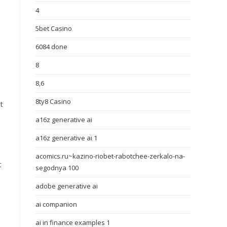
4
5bet Casino
6084 done
8
8,6
8ty8 Casino
t
a16z generative ai
a16z generative ai 1
acomics.ru~kazino-riobet-rabotchee-zerkalo-na-
t
segodnya 100
adobe generative ai
ai companion
ai in finance examples 1