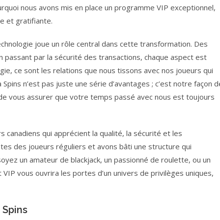
ourquoi nous avons mis en place un programme VIP exceptionnel,
 et gratifiante.
chnologie joue un rôle central dans cette transformation. Des
n passant par la sécurité des transactions, chaque aspect est
ogie, ce sont les relations que nous tissons avec nos joueurs qui
 Spins n’est pas juste une série d’avantages ; c’est notre façon d
 de vous assurer que votre temps passé avec nous est toujours
anadiens qui apprécient la qualité, la sécurité et les
s des joueurs réguliers et avons bâti une structure qui
yez un amateur de blackjack, un passionné de roulette, ou un
 VIP vous ouvrira les portes d’un univers de privilèges uniques,
 Spins