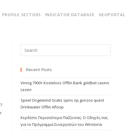
PROFILE SECTORS
INDICATOR DATABASE
GEOPORTAL
Recent Posts
Vinnig 7900+ Kosteloos Offlin Bank goldbet casino
Lezen
Speel Ongetemd Gratis spins op gonzos quest
 ?
Drinkwater Offlin Afloop
e
Κερδίστε Περισσότερα Παίζοντας: Ο Οδηγός σας
για το Πρόγραμμα Συνεργατών του Winstoria