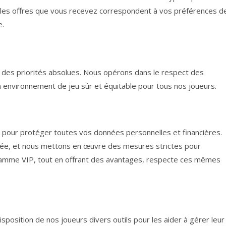
 les offres que vous recevez correspondent à vos préférences d
e.
nt des priorités absolues. Nous opérons dans le respect des
 environnement de jeu sûr et équitable pour tous nos joueurs.
e pour protéger toutes vos données personnelles et financières.
isée, et nous mettons en œuvre des mesures strictes pour
ogramme VIP, tout en offrant des avantages, respecte ces mêmes
osition de nos joueurs divers outils pour les aider à gérer leur