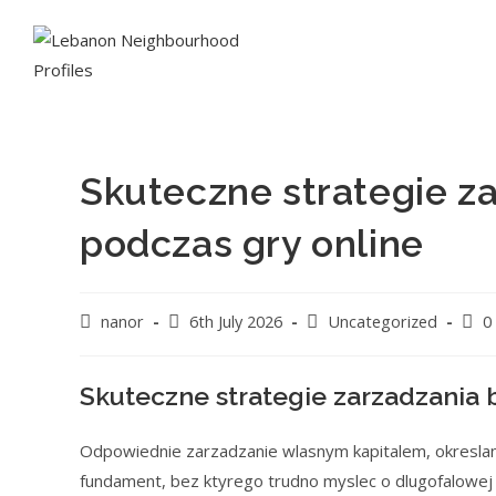
Skuteczne strategie z
podczas gry online
nanor
6th July 2026
Uncategorized
0
Skuteczne strategie zarzadzania
Odpowiednie zarzadzanie wlasnym kapitalem, okreslan
fundament, bez ktуrego trudno myslec o dlugofalowej 