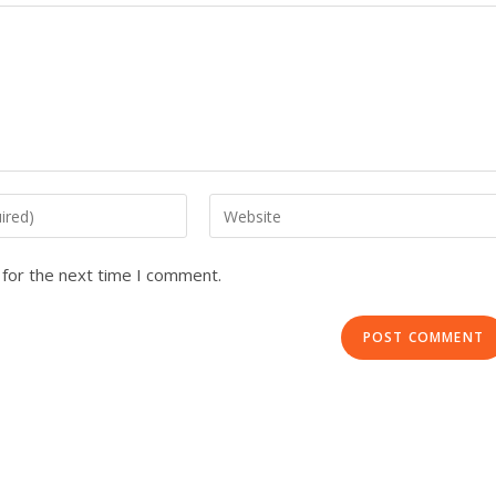
 for the next time I comment.