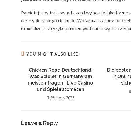
Pamietaj, aby traktowac hazard wylacznie jako forme p
nie zrуdlo stalego dochodu. Wdrazajac zasady oddziel
minimalizujesz ryzyko problemуw finansowych i czerpi
YOU MIGHT ALSO LIKE
Chicken Road Deutschland:
Die beste
Was Spieler in Germany am
in Onlin
meisten fragen | Live Casino
sic
und Spielautomaten
25th May 2026
Leave a Reply