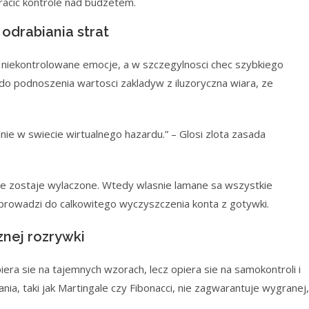
tracic kontrole nad budzetem.
odrabiania strat
niekontrolowane emocje, a w szczegуlnosci chec szybkiego
do podnoszenia wartosci zakladуw z iluzoryczna wiara, ze
e w swiecie wirtualnego hazardu.” – Glosi zlota zasada
e zostaje wylaczone. Wtedy wlasnie lamane sa wszystkie
 prowadzi do calkowitego wyczyszczenia konta z gotуwki.
nej rozrywki
iera sie na tajemnych wzorach, lecz opiera sie na samokontroli i
ia, taki jak Martingale czy Fibonacci, nie zagwarantuje wygranej,