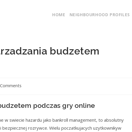
HOME
NEIGHBOURHOOD PROFILES
arzadzania budzetem
 Comments
 budzetem podczas gry online
e w swiecie hazardu jako bankroll management, to absolutny
i bezpiecznej rozrywce. Wielu poczatkujacych uzytkownikуw