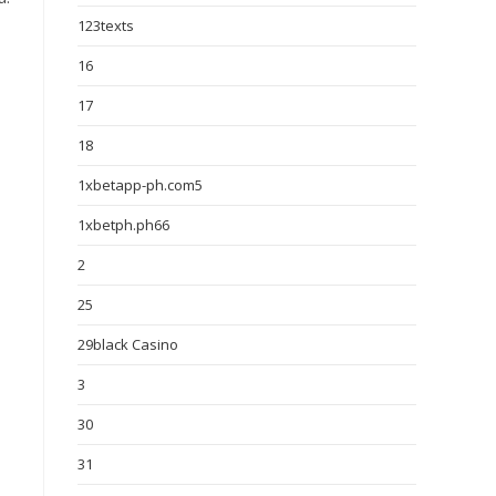
123texts
16
17
18
1xbetapp-ph.com5
1xbetph.ph66
2
25
29black Casino
3
30
31