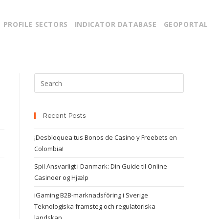
PROFILE SECTORS
INDICATOR DATABASE
GEOPORTAL
Recent Posts
¡Desbloquea tus Bonos de Casino y Freebets en
Colombia!
Spil Ansvarligt i Danmark: Din Guide til Online
Casinoer og Hjælp
iGaming B2B-marknadsföring i Sverige
Teknologiska framsteg och regulatoriska
landskap