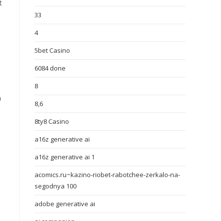
t
33
4
5bet Casino
6084 done
8
n
8,6
8ty8 Casino
a16z generative ai
a16z generative ai 1
acomics.ru~kazino-riobet-rabotchee-zerkalo-na-
segodnya 100
adobe generative ai