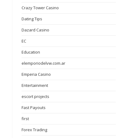
Crazy Tower Сasino
Dating Tips
Dazard Casino
EC
Education
elemporiodelvw.com.ar
Emperia Casino
Entertainment
escort projects
Fast Payouts
first
Forex Trading