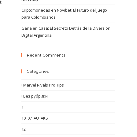
t.
Criptomonedas en Novibet: El Futuro del Juego
para Colombianos
Gana en Casa: El Secreto Detrás de la Diversión
Digital Argentina
Recent Comments
Categories
! Marvel Rivals Pro Tips
! Без рубрики
1
10_07_AU_AKS
12