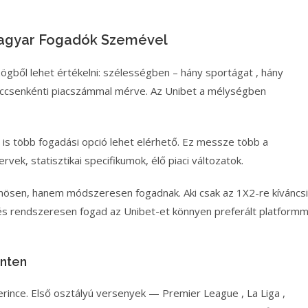
Magyar Fogadók Szemével
ögből lehet értékelni: szélességben – hány sportágat , hány
eccsenkénti piacszámmal mérve. Az Unibet a mélységben
l is több fogadási opció lehet elérhető. Ez messze több a
ek, statisztikai specifikumok, élő piaci változatok.
nösen, hanem módszeresen fogadnak. Aki csak az 1X2-re kíváncsi
 és rendszeresen fogad az Unibet-et könnyen preferált platform
inten
gerince. Első osztályú versenyek — Premier League , La Liga ,