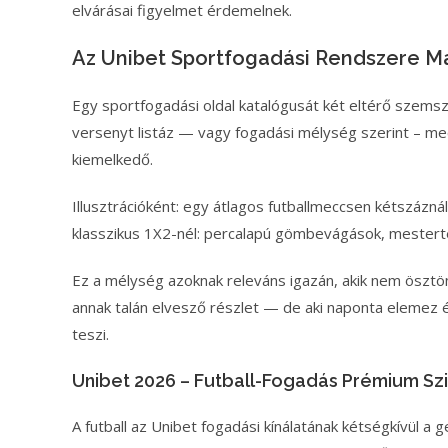
elvárásai figyelmet érdemelnek.
Az Unibet Sportfogadási Rendszere 
Egy sportfogadási oldal katalógusát két eltérő szemsz
versenyt listáz — vagy fogadási mélység szerint – m
kiemelkedő.
Illusztrációként: egy átlagos futballmeccsen kétszázná
klasszikus 1X2-nél: percalapú gömbevágások, mesterterv
Ez a mélység azoknak releváns igazán, akik nem ösztö
annak talán elvesző részlet — de aki naponta elemez
teszi.
Unibet 2026 – Futball-Fogadás Prémium Sz
A futball az Unibet fogadási kínálatának kétségkívül a 