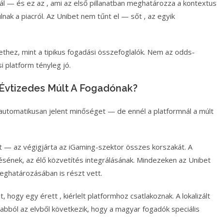
inál — és ez az , ami az első pillanatban meghatározza a kontextus
ak a piacról. Az Unibet nem tűnt el — sőt , az egyik
ethez, mint a tipikus fogadási összefoglalók. Nem az odds-
 platform tényleg jó.
 Évtizedes Múlt A Fogadónak?
utomatikusan jelent minőséget — de ennél a platformnál a múlt
t — az végigjárta az iGaming-szektor összes korszakát. A
ésének, az élő közvetítés integrálásának. Mindezeken az Unibet
ghatározásában is részt vett.
 hogy egy érett , kiérlelt platformhoz csatlakoznak. A lokalizált
d abból az elvből következik, hogy a magyar fogadók speciális