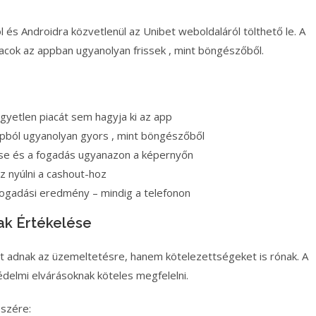
 és Androidra közvetlenül az Unibet weboldaláról tölthető le. A
piacok az appban ugyanolyan frissek , mint böngészőből.
gyetlen piacát sem hagyja ki az app
pból ugyanolyan gyors , mint böngészőből
e és a fogadás ugyanazon a képernyőn
z nyúlni a cashout-hoz
fogadási eredmény – mindig a telefonon
nak Értékelése
 adnak az üzemeltetésre, hanem kötelezettségeket is rónak. A
édelmi elvárásoknak köteles megfelelni.
észére: