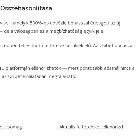
 Összehasonlítása
viseli, amelyik 500%-os üdvözlő bónusszal édesgeti az új
 — de a valóságban ez a megbízhatóság egyik jele.
ebben teljesíthető feltételek kerülnek elő. Az Unibet bónuszai
.
HU platformján ellenőrizhetők — mert pontosabb adatnál nincs a
n az Unibet kínálatában megtalálható:
bet csomag
Aktuális feltételeket ellenőrizd