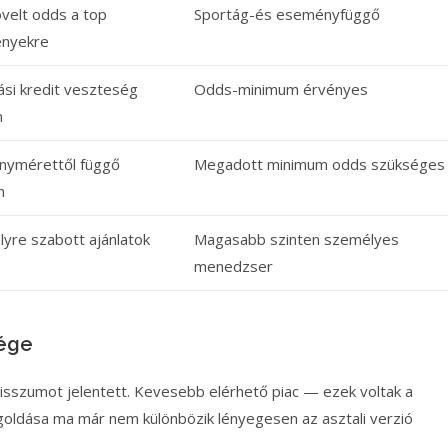
elt odds a top
Sportág-és eseményfüggő
nyekre
si kredit veszteség
Odds-minimum érvényes
n
nymérettől függő
Megadott minimum odds szükséges
m
yre szabott ajánlatok
Magasabb szinten személyes
menedzser
sége
isszumot jelentett. Kevesebb elérhető piac — ezek voltak a
goldása ma már nem különbözik lényegesen az asztali verzió