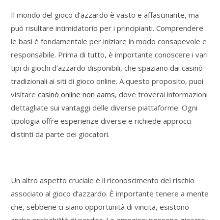
Il mondo del gioco d’azzardo è vasto e affascinante, ma
può risultare intimidatorio per i principianti. Comprendere
le basi è fondamentale per iniziare in modo consapevole e
responsabile. Prima di tutto, è importante conoscere i vari
tipi di giochi d’azzardo disponibili, che spaziano dai casinò
tradizionali ai siti di gioco online. A questo proposito, puoi
visitare
casinò online non aams
, dove troverai informazioni
dettagliate sui vantaggi delle diverse piattaforme. Ogni
tipologia offre esperienze diverse e richiede approcci
distinti da parte dei giocatori.
Un altro aspetto cruciale è il riconoscimento del rischio
associato al gioco d’azzardo. È importante tenere a mente
che, sebbene ci siano opportunità di vincita, esistono