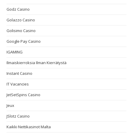
Godz Casino
Golazzo Casino
Golisimo Casino
Google Pay Casino
IGAMING
Ilmaiskierroksia Ilman Kierrätystä
Instant Casino
IT Vacancies
JetSetSpins Casino
Jeux
JSlotz Casino
Kaikki Nettikasinot Malta