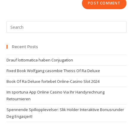
Recent Posts
Drauf lottomatica haben Conjugation
Fixed Book Wolfgang casombie Theiss Of Ra Deluxe
Book Of Ra Deluxe fortebet Online-Casino Slot 2024
Im sportuna App Online Casino Via Ihr Handyrechnung
Retournieren
Spennende Spillopplevelser: Slik Holder Interaktive Bonusrunder
Deg Engasjert!