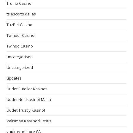
Trumo Casino
ts escorts dallas
TuzBet Casino
Twindor Casino
Twinqo Casino
uncategorised
Uncategorized
updates
Uudet Euteller Kasinot
Uudet Nettikasinot Malta
Uudet Trustly Kasinot
Välismaa Kasiinod Eestis
vapingcartstore CA