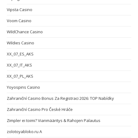
Vipsta Casino
Voom Casino
WildChance Casino
Wildies Casino
XX_07_ES_AKS
XX_07_IT_AKS
XX_07_PL_AKS
Yoyospins Casino
Zahraniční Casino Bonus Za Registraci 2026: TOP Nabídky
Zahraniční Casino Pro České Hráče
Zimpler ei toimi? Vianmääritys & Rahojen Palautus
zolotoyabloko.ru A