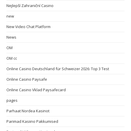
Nejlepší Zahraniční Casino
new
New Video Chat Platform
News
OM
OM cc
Online Casino Deutschland für Schweizer 2026: Top 3 Test
Online Casino Paysafe
Online Casino Vklad Paysafecard
pages
Parhaat Nordea Kasinot
Parimad Kasiino Pakkumised