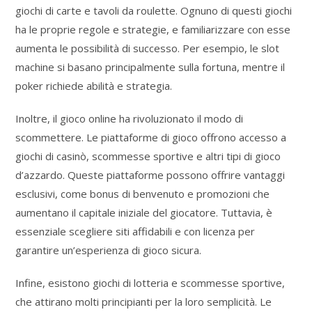
giochi di carte e tavoli da roulette. Ognuno di questi giochi
ha le proprie regole e strategie, e familiarizzare con esse
aumenta le possibilità di successo. Per esempio, le slot
machine si basano principalmente sulla fortuna, mentre il
poker richiede abilità e strategia.
Inoltre, il gioco online ha rivoluzionato il modo di
scommettere. Le piattaforme di gioco offrono accesso a
giochi di casinò, scommesse sportive e altri tipi di gioco
d’azzardo. Queste piattaforme possono offrire vantaggi
esclusivi, come bonus di benvenuto e promozioni che
aumentano il capitale iniziale del giocatore. Tuttavia, è
essenziale scegliere siti affidabili e con licenza per
garantire un’esperienza di gioco sicura.
Infine, esistono giochi di lotteria e scommesse sportive,
che attirano molti principianti per la loro semplicità. Le