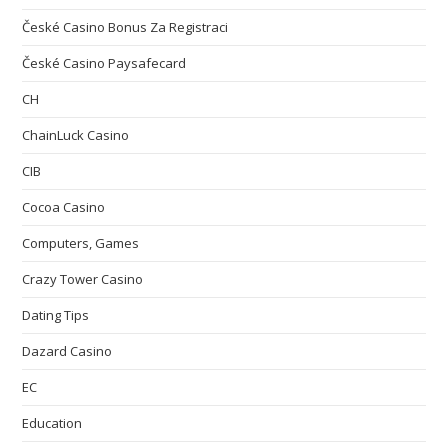
České Casino Bonus Za Registraci
České Casino Paysafecard
CH
ChainLuck Casino
CIB
Cocoa Casino
Computers, Games
Crazy Tower Сasino
Dating Tips
Dazard Casino
EC
Education