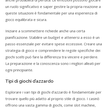
anche probabilità di perdita. Le emozioni possono giocare
un ruolo significativo e saper gestire la propria reazione a
queste situazioni è fondamentale per una esperienza di
gioco equilibrata e sicura.
Iniziare a scommettere richiede anche una certa
pianificazione. Stabilire un budget e attenersi a esso è un
passo essenziale per evitare spese eccessive. Creare una
strategia di gioco e comprendere le regole specifiche dei
giochi scelti può fare la differenza tra vincere e perdere.
La preparazione e la conoscenza sono i migliori alleati per
ogni principiante.
Tipi di giochi d’azzardo
Esplorare i vari tipi di giochi d’azzardo è fondamentale per
trovare quello più adatto al proprio stile di gioco. I casinò
offrono una vasta gamma di giochi, come slot machine,