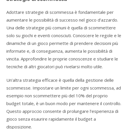
Adottare strategie di scommessa è fondamentale per
aumentare le possibilità di successo nel gioco d’azzardo.
Una delle strategie più comuni è quella di scommettere
solo su giochi e eventi conosciuti. Conoscere le regole e le
dinamiche di un gioco permette di prendere decisioni più
informate e, di conseguenza, aumenta le possibilità di
vincita. Approfondire le proprie conoscenze e studiare le
tecniche di altri giocatori può rivelarsi molto utile.
Un’altra strategia efficace è quella della gestione delle
scommesse. Impostare un limite per ogni scommessa, ad
esempio non scommettere più del 10% del proprio
budget totale, è un buon modo per mantenere il controllo.
Questo approccio consente di prolungare l’esperienza di
gioco senza esaurire rapidamente il budget a
disposizione.