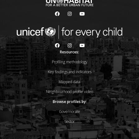
Resources:
Profiling methodology
Key findings and indicators
Mapped data
Neighbourhood profile video
Browse profiles by:
Governorate
Sector