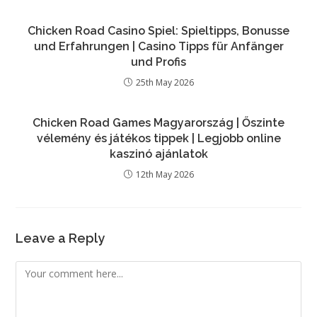
Chicken Road Casino Spiel: Spieltipps, Bonusse
und Erfahrungen | Casino Tipps für Anfänger
und Profis
25th May 2026
Chicken Road Games Magyarország | Őszinte
vélemény és játékos tippek | Legjobb online
kaszinó ajánlatok
12th May 2026
Leave a Reply