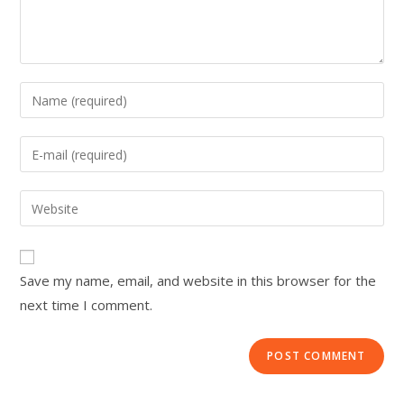
Save my name, email, and website in this browser for the
next time I comment.