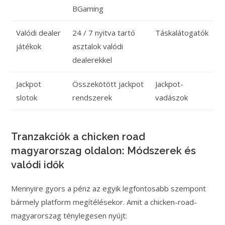
BGaming
Valódi dealer
24 / 7 nyitva tartó
Táskalátogatók
játékok
asztalok valódi
dealerekkel
Jackpot
Összekötött jackpot
Jackpot-
slotok
rendszerek
vadászok
Tranzakciók a chicken road
magyarorszag oldalon: Módszerek és
valódi idők
Mennyire gyors a pénz az egyik legfontosabb szempont
bármely platform megítélésekor. Amit a chicken-road-
magyarorszag ténylegesen nyújt: