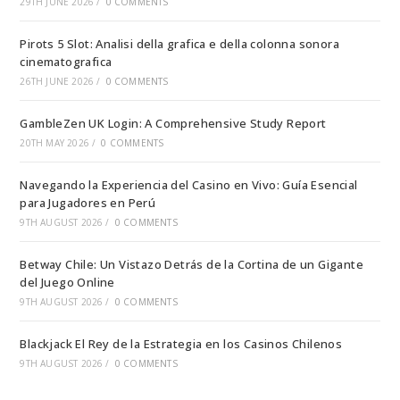
29TH JUNE 2026
/
0 COMMENTS
Pirots 5 Slot: Analisi della grafica e della colonna sonora
cinematografica
26TH JUNE 2026
/
0 COMMENTS
GambleZen UK Login: A Comprehensive Study Report
20TH MAY 2026
/
0 COMMENTS
Navegando la Experiencia del Casino en Vivo: Guía Esencial
para Jugadores en Perú
9TH AUGUST 2026
/
0 COMMENTS
Betway Chile: Un Vistazo Detrás de la Cortina de un Gigante
del Juego Online
9TH AUGUST 2026
/
0 COMMENTS
Blackjack El Rey de la Estrategia en los Casinos Chilenos
9TH AUGUST 2026
/
0 COMMENTS