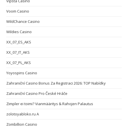
Vipsta Casino
Voom Casino
WildChance Casino
Wildies Casino
XX_07_ES_AKS
XX_07_IT_AKS
XX_07_PL_AKS
Yoyospins Casino
Zahraniční Casino Bonus Za Registraci 2026: TOP Nabídky
Zahraniční Casino Pro České Hráče
Zimpler ei toimi? Vianmääritys & Rahojen Palautus
zolotoyabloko.ru A
Zombillion Casino