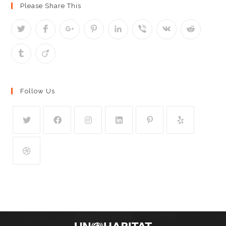
Please Share This
Follow Us