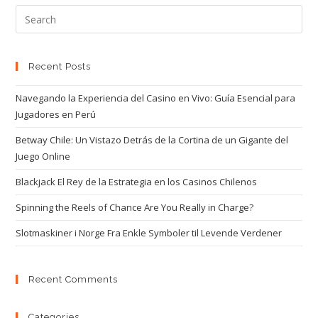
Recent Posts
Navegando la Experiencia del Casino en Vivo: Guía Esencial para
Jugadores en Perú
Betway Chile: Un Vistazo Detrás de la Cortina de un Gigante del
Juego Online
Blackjack El Rey de la Estrategia en los Casinos Chilenos
Spinning the Reels of Chance Are You Really in Charge?
Slotmaskiner i Norge Fra Enkle Symboler til Levende Verdener
Recent Comments
Categories