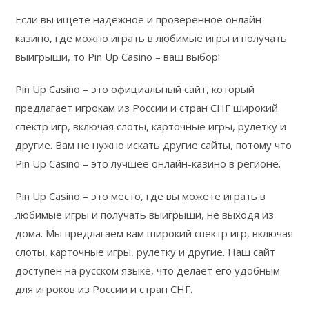
Если вы ищете надежное и проверенное онлайн-
казино, где можно играть в любимые игры и получать
выигрыши, то Pin Up Casino – ваш выбор!
Pin Up Casino – это официальный сайт, который
предлагает игрокам из России и стран СНГ широкий
спектр игр, включая слоты, карточные игры, рулетку и
другие. Вам не нужно искать другие сайты, потому что
Pin Up Casino – это лучшее онлайн-казино в регионе.
Pin Up Casino – это место, где вы можете играть в
любимые игры и получать выигрыши, не выходя из
дома. Мы предлагаем вам широкий спектр игр, включая
слоты, карточные игры, рулетку и другие. Наш сайт
доступен на русском языке, что делает его удобным
для игроков из России и стран СНГ.