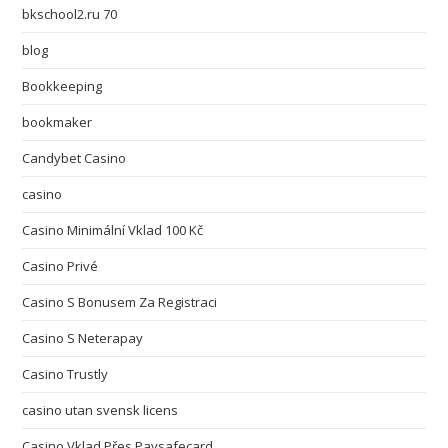
bkschool2.ru 70
blog
Bookkeeping
bookmaker
Candybet Casino
casino
Casino Minimální Vklad 100 Kč
Casino Privé
Casino S Bonusem Za Registraci
Casino S Neterapay
Casino Trustly
casino utan svensk licens
Casino Vklad Přes Paysafecard