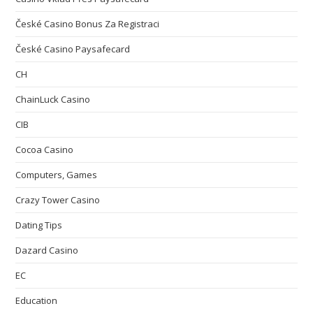
České Casino Bonus Za Registraci
České Casino Paysafecard
CH
ChainLuck Casino
CIB
Cocoa Casino
Computers, Games
Crazy Tower Сasino
Dating Tips
Dazard Casino
EC
Education