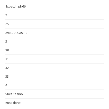
1xbetph.ph66
2
25
29black Casino
3
30
31
32
33
4
5bet Casino
6084 done