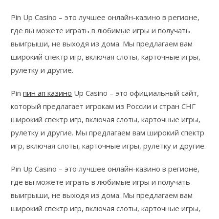
Pin Up Casino – это лучшее онлайн-казино в регионе,
где вы можете играть в любимые игры и получать
выигрыши, не выходя из дома. Мы предлагаем вам
широкий спектр игр, включая слоты, карточные игры,
рулетку и другие.
Pin
пин ап казино
Up Casino – это официальный сайт,
который предлагает игрокам из России и стран СНГ
широкий спектр игр, включая слоты, карточные игры,
рулетку и другие. Мы предлагаем вам широкий спектр
игр, включая слоты, карточные игры, рулетку и другие.
Pin Up Casino – это лучшее онлайн-казино в регионе,
где вы можете играть в любимые игры и получать
выигрыши, не выходя из дома. Мы предлагаем вам
широкий спектр игр, включая слоты, карточные игры,