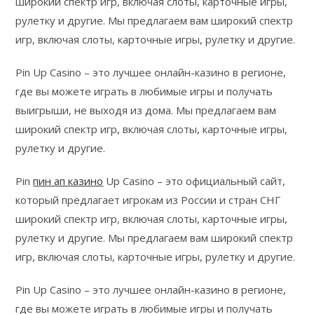
широкий спектр игр, включая слоты, карточные игры,
рулетку и другие. Мы предлагаем вам широкий спектр
игр, включая слоты, карточные игры, рулетку и другие.
Pin Up Casino – это лучшее онлайн-казино в регионе,
где вы можете играть в любимые игры и получать
выигрыши, не выходя из дома. Мы предлагаем вам
широкий спектр игр, включая слоты, карточные игры,
рулетку и другие.
Pin
пин ап казино
Up Casino – это официальный сайт,
который предлагает игрокам из России и стран СНГ
широкий спектр игр, включая слоты, карточные игры,
рулетку и другие. Мы предлагаем вам широкий спектр
игр, включая слоты, карточные игры, рулетку и другие.
Pin Up Casino – это лучшее онлайн-казино в регионе,
где вы можете играть в любимые игры и получать