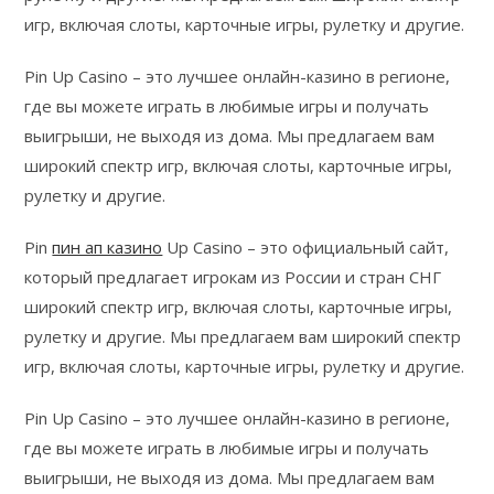
игр, включая слоты, карточные игры, рулетку и другие.
Pin Up Casino – это лучшее онлайн-казино в регионе,
где вы можете играть в любимые игры и получать
выигрыши, не выходя из дома. Мы предлагаем вам
широкий спектр игр, включая слоты, карточные игры,
рулетку и другие.
Pin
пин ап казино
Up Casino – это официальный сайт,
который предлагает игрокам из России и стран СНГ
широкий спектр игр, включая слоты, карточные игры,
рулетку и другие. Мы предлагаем вам широкий спектр
игр, включая слоты, карточные игры, рулетку и другие.
Pin Up Casino – это лучшее онлайн-казино в регионе,
где вы можете играть в любимые игры и получать
выигрыши, не выходя из дома. Мы предлагаем вам