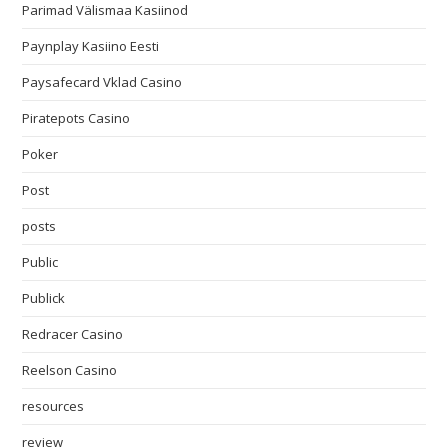
Parimad Välismaa Kasiinod
Paynplay Kasiino Eesti
Paysafecard Vklad Casino
Piratepots Casino
Poker
Post
posts
Public
Publick
Redracer Casino
Reelson Casino
resources
review