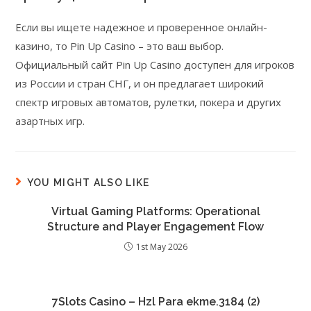
Если вы ищете надежное и проверенное онлайн-
казино, то Pin Up Casino – это ваш выбор.
Официальный сайт Pin Up Casino доступен для игроков
из России и стран СНГ, и он предлагает широкий
спектр игровых автоматов, рулетки, покера и других
азартных игр.
YOU MIGHT ALSO LIKE
Virtual Gaming Platforms: Operational
Structure and Player Engagement Flow
1st May 2026
7Slots Casino – Hzl Para ekme.3184 (2)