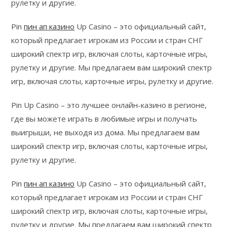
рулетку и другие.
Pin
пин ап казино
Up Casino – это официальный сайт,
который предлагает игрокам из России и стран СНГ
широкий спектр игр, включая слоты, карточные игры,
рулетку и другие. Мы предлагаем вам широкий спектр
игр, включая слоты, карточные игры, рулетку и другие.
Pin Up Casino – это лучшее онлайн-казино в регионе,
где вы можете играть в любимые игры и получать
выигрыши, не выходя из дома. Мы предлагаем вам
широкий спектр игр, включая слоты, карточные игры,
рулетку и другие.
Pin
пин ап казино
Up Casino – это официальный сайт,
который предлагает игрокам из России и стран СНГ
широкий спектр игр, включая слоты, карточные игры,
рулетку и другие. Мы предлагаем вам широкий спектр