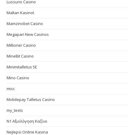
Lussurio Casino
Maltan Kasinot
Mamzinobet Casino
Megapari New Casinos
Millioner Casino
MineBit Casino
Minimitalletus 5E
Mino Casino
misc
Mobilepay Talletus Casino
my_texts
N1 Αξιολόγηση Καζίνο
Nejlepsi Online Kasina