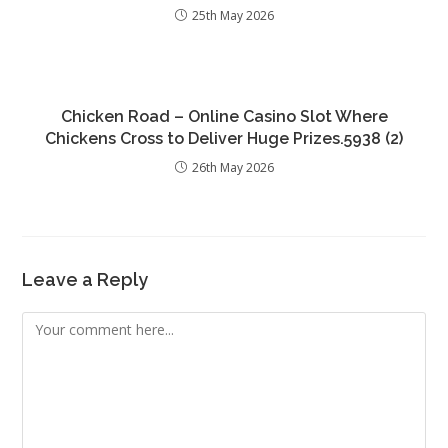
25th May 2026
Chicken Road – Online Casino Slot Where
Chickens Cross to Deliver Huge Prizes.5938 (2)
26th May 2026
Leave a Reply