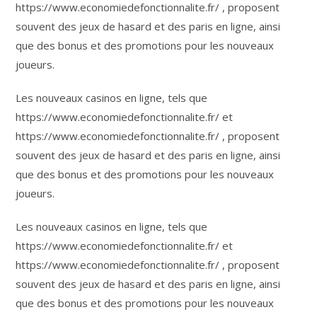
https://www.economiedefonctionnalite.fr/ , proposent
souvent des jeux de hasard et des paris en ligne, ainsi
que des bonus et des promotions pour les nouveaux
joueurs.
Les nouveaux casinos en ligne, tels que
https://www.economiedefonctionnalite.fr/ et
https://www.economiedefonctionnalite.fr/ , proposent
souvent des jeux de hasard et des paris en ligne, ainsi
que des bonus et des promotions pour les nouveaux
joueurs.
Les nouveaux casinos en ligne, tels que
https://www.economiedefonctionnalite.fr/ et
https://www.economiedefonctionnalite.fr/ , proposent
souvent des jeux de hasard et des paris en ligne, ainsi
que des bonus et des promotions pour les nouveaux