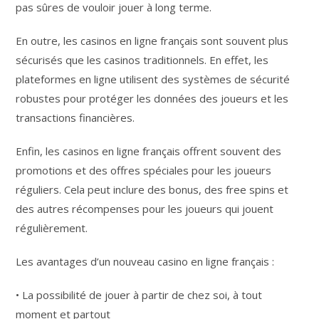
pas sûres de vouloir jouer à long terme.
En outre, les casinos en ligne français sont souvent plus
sécurisés que les casinos traditionnels. En effet, les
plateformes en ligne utilisent des systèmes de sécurité
robustes pour protéger les données des joueurs et les
transactions financières.
Enfin, les casinos en ligne français offrent souvent des
promotions et des offres spéciales pour les joueurs
réguliers. Cela peut inclure des bonus, des free spins et
des autres récompenses pour les joueurs qui jouent
régulièrement.
Les avantages d’un nouveau casino en ligne français :
• La possibilité de jouer à partir de chez soi, à tout
moment et partout