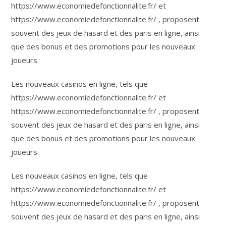
https://www.economiedefonctionnalite.fr/ et
https://www.economiedefonctionnalite.fr/ , proposent
souvent des jeux de hasard et des paris en ligne, ainsi
que des bonus et des promotions pour les nouveaux
joueurs.
Les nouveaux casinos en ligne, tels que
https://www.economiedefonctionnalite.fr/ et
https://www.economiedefonctionnalite.fr/ , proposent
souvent des jeux de hasard et des paris en ligne, ainsi
que des bonus et des promotions pour les nouveaux
joueurs.
Les nouveaux casinos en ligne, tels que
https://www.economiedefonctionnalite.fr/ et
https://www.economiedefonctionnalite.fr/ , proposent
souvent des jeux de hasard et des paris en ligne, ainsi