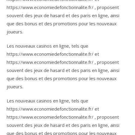
https://www.economiedefonctionnalite.fr/ , proposent
souvent des jeux de hasard et des paris en ligne, ainsi
que des bonus et des promotions pour les nouveaux
joueurs.
Les nouveaux casinos en ligne, tels que
https://www.economiedefonctionnalite.fr/ et
https://www.economiedefonctionnalite.fr/ , proposent
souvent des jeux de hasard et des paris en ligne, ainsi
que des bonus et des promotions pour les nouveaux
joueurs.
Les nouveaux casinos en ligne, tels que
https://www.economiedefonctionnalite.fr/ et
https://www.economiedefonctionnalite.fr/ , proposent
souvent des jeux de hasard et des paris en ligne, ainsi
que des bonus et des promotions pour les nouveaux