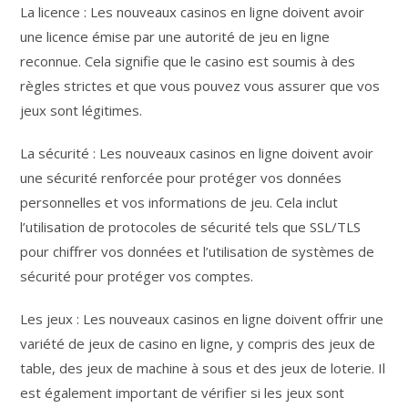
La licence : Les nouveaux casinos en ligne doivent avoir
une licence émise par une autorité de jeu en ligne
reconnue. Cela signifie que le casino est soumis à des
règles strictes et que vous pouvez vous assurer que vos
jeux sont légitimes.
La sécurité : Les nouveaux casinos en ligne doivent avoir
une sécurité renforcée pour protéger vos données
personnelles et vos informations de jeu. Cela inclut
l’utilisation de protocoles de sécurité tels que SSL/TLS
pour chiffrer vos données et l’utilisation de systèmes de
sécurité pour protéger vos comptes.
Les jeux : Les nouveaux casinos en ligne doivent offrir une
variété de jeux de casino en ligne, y compris des jeux de
table, des jeux de machine à sous et des jeux de loterie. Il
est également important de vérifier si les jeux sont