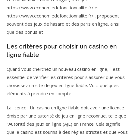
https://www.economiedefonctionnalite.fr/ et
https://www.economiedefonctionnalite.fr/ , proposent
souvent des jeux de hasard et des paris en ligne, ainsi
que des bonus et
Les critères pour choisir un casino en
ligne fiable
Quand vous cherchez un nouveau casino en ligne, il est
essentiel de vérifier les critères pour s’assurer que vous
choisissez un site de jeu en ligne fiable. Voici quelques
éléments à prendre en compte :
La licence : Un casino en ligne fiable doit avoir une licence
émise par une autorité de jeu en ligne reconnue, telle que
l’Autorité des jeux en ligne (AJE) en France. Cela signifie
que le casino est soumis à des règles strictes et que vous