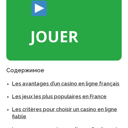
JOUER
Содержимое
Les avantages d’un casino en ligne français
Les jeux les plus populaires en France
Les critères pour choisir un casino en ligne
fiable