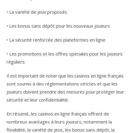
• La variété de jeux proposés
• Les bonus sans dépôt pour les nouveaux joueurs
• La sécurité renforcée des plateformes en ligne
• Les promotions et les offres spéciales pour les joueurs
réguliers
Il est important de noter que les casinos en ligne français
sont soumis à des réglementations strictes et que les
joueurs doivent prendre des mesures pour protéger leur
sécurité et leur confidentialité.
En résumé, les casinos en ligne français offrent de
nombreux avantages à leurs joueurs, notamment la
flexibilité, la variété de jeux, les bonus sans dépôt, la