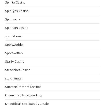
Spinita Casino
SpinLynx Casino
Spinmama
SpinRain Casino
sportsbook
Sportwedden
Sportwetten
Starfy Casino
Stealthbet Casino
stoichimata
Suomen Parhaat Kasinot
t.memirror_1xbet_working
t.meofficial_site_1xbet_zerkalo