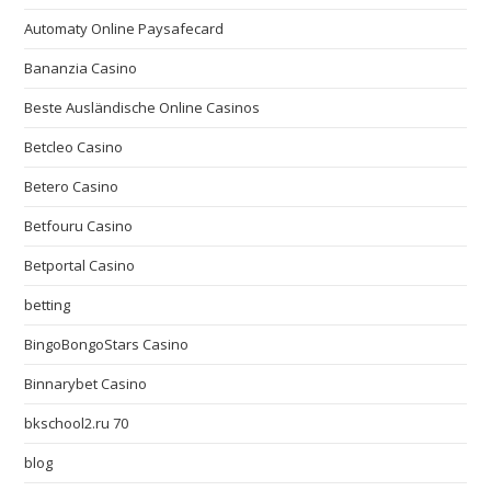
Automaty Online Paysafecard
Bananzia Casino
Beste Ausländische Online Casinos
Betcleo Casino
Betero Casino
Betfouru Casino
Betportal Casino
betting
BingoBongoStars Casino
Binnarybet Casino
bkschool2.ru 70
blog