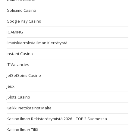
Golisimo Casino
Google Pay Casino
IGAMING
Ilmaiskierroksia Ilman Kierrätystä
Instant Casino
IT Vacancies
JetSetSpins Casino
Jeux
JSlotz Casino
Kaikki Nettikasinot Malta
Kasino Ilman Rekisteröitymistä 2026 – TOP 3 Suomessa
Kasino Ilman Tiliä