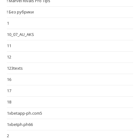
! Marvel Rivals Pro Tips
! Без рубрики
1
10_07_AU_AKS
11
12
123texts
16
17
18
1xbetapp-ph.com5
1xbetph.ph66
2