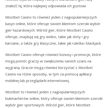
znaleźć tę, która najlepiej odpowiada ich gustowi.
Mostbet Casino to również jeden z najpopularniejszych
kasyn online, które oferuje swoim klientom szeroki wybór
gier hazardowych. Wśród gier, które Mostbet Casino
oferuje, znajdują się gry wideo, takie jak sloty i gry
karciane, a także gry klasyczne, takie jak ruletka i blackjack.
Mostbet Casino oferuje również bonusy i promocje, które
mogą pomóc graczy w zwiększeniu swoich szans na
wygraną. Gracze mogą również korzystać z Mostbet
Casino na różne sposoby, w tym za pomocą aplikacji
mobilnej lub przeglądarki internetowej.
Mostbet to również jeden z najpopularniejszych
bukmacherów online, który oferuje swoim klientom szeroki
wybór gier sportowych. Wśród gier, które Mostbet