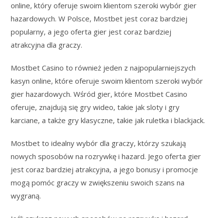
online, który oferuje swoim klientom szeroki wybór gier
hazardowych. W Polsce, Mostbet jest coraz bardziej
popularny, a jego oferta gier jest coraz bardziej
atrakcyjna dla graczy.
Mostbet Casino to również jeden z najpopularniejszych
kasyn online, które oferuje swoim klientom szeroki wybór
gier hazardowych. Wśród gier, które Mostbet Casino
oferuje, znajdują się gry wideo, takie jak sloty i gry
karciane, a także gry klasyczne, takie jak ruletka i blackjack.
Mostbet to idealny wybór dla graczy, którzy szukają
nowych sposobów na rozrywkę i hazard. Jego oferta gier
jest coraz bardziej atrakcyjna, a jego bonusy i promocje
mogą pomóc graczy w zwiększeniu swoich szans na
wygraną.