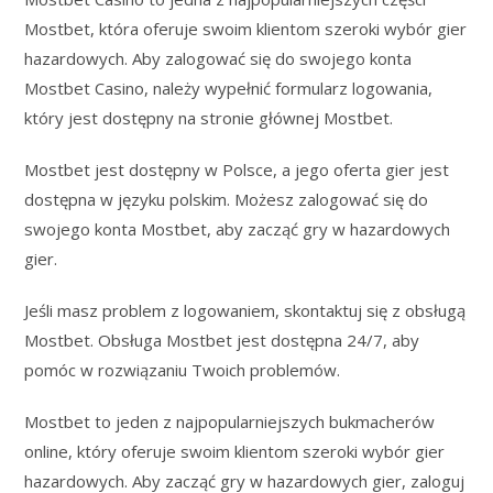
Mostbet, która oferuje swoim klientom szeroki wybór gier
hazardowych. Aby zalogować się do swojego konta
Mostbet Casino, należy wypełnić formularz logowania,
który jest dostępny na stronie głównej Mostbet.
Mostbet jest dostępny w Polsce, a jego oferta gier jest
dostępna w języku polskim. Możesz zalogować się do
swojego konta Mostbet, aby zacząć gry w hazardowych
gier.
Jeśli masz problem z logowaniem, skontaktuj się z obsługą
Mostbet. Obsługa Mostbet jest dostępna 24/7, aby
pomóc w rozwiązaniu Twoich problemów.
Mostbet to jeden z najpopularniejszych bukmacherów
online, który oferuje swoim klientom szeroki wybór gier
hazardowych. Aby zacząć gry w hazardowych gier, zaloguj