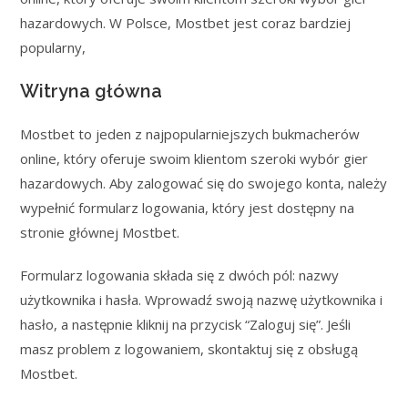
hazardowych. W Polsce, Mostbet jest coraz bardziej
popularny,
Witryna główna
Mostbet to jeden z najpopularniejszych bukmacherów
online, który oferuje swoim klientom szeroki wybór gier
hazardowych. Aby zalogować się do swojego konta, należy
wypełnić formularz logowania, który jest dostępny na
stronie głównej Mostbet.
Formularz logowania składa się z dwóch pól: nazwy
użytkownika i hasła. Wprowadź swoją nazwę użytkownika i
hasło, a następnie kliknij na przycisk “Zaloguj się”. Jeśli
masz problem z logowaniem, skontaktuj się z obsługą
Mostbet.