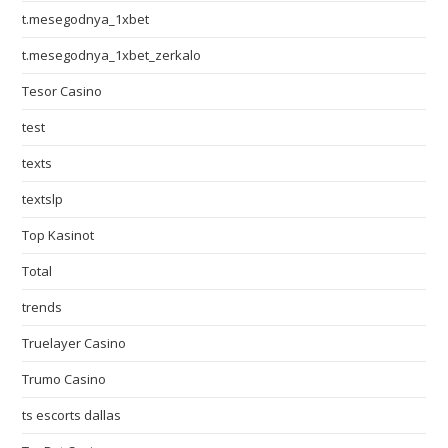
t.mesegodnya_1xbet
t.mesegodnya_1xbet_zerkalo
Tesor Casino
test
texts
textslp
Top Kasinot
Total
trends
Truelayer Casino
Trumo Casino
ts escorts dallas