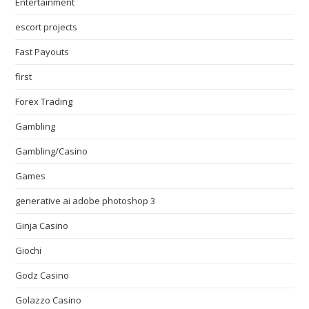
Entertainment
escort projects
Fast Payouts
first
Forex Trading
Gambling
Gambling/Casino
Games
generative ai adobe photoshop 3
Ginja Casino
Giochi
Godz Casino
Golazzo Casino