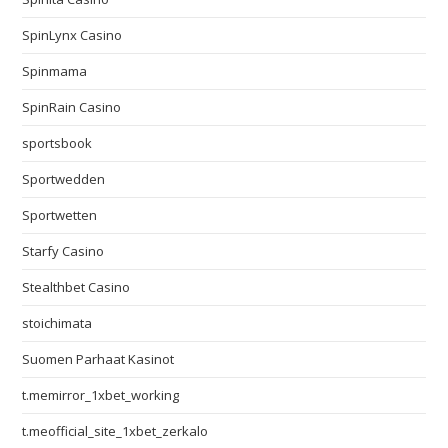
SpinLynx Casino
Spinmama
SpinRain Casino
sportsbook
Sportwedden
Sportwetten
Starfy Casino
Stealthbet Casino
stoichimata
Suomen Parhaat Kasinot
t.memirror_1xbet_working
t.meofficial_site_1xbet_zerkalo