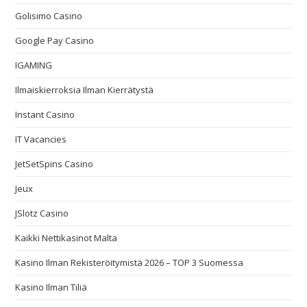
Golisimo Casino
Google Pay Casino
IGAMING
Ilmaiskierroksia Ilman Kierrätystä
Instant Casino
IT Vacancies
JetSetSpins Casino
Jeux
JSlotz Casino
Kaikki Nettikasinot Malta
Kasino Ilman Rekisteröitymistä 2026 – TOP 3 Suomessa
Kasino Ilman Tiliä