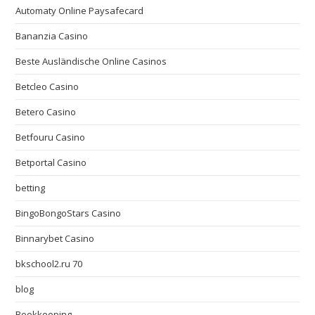
Automaty Online Paysafecard
Bananzia Casino
Beste Ausländische Online Casinos
Betcleo Casino
Betero Casino
Betfouru Casino
Betportal Casino
betting
BingoBongoStars Casino
Binnarybet Casino
bkschool2.ru 70
blog
Bookkeeping