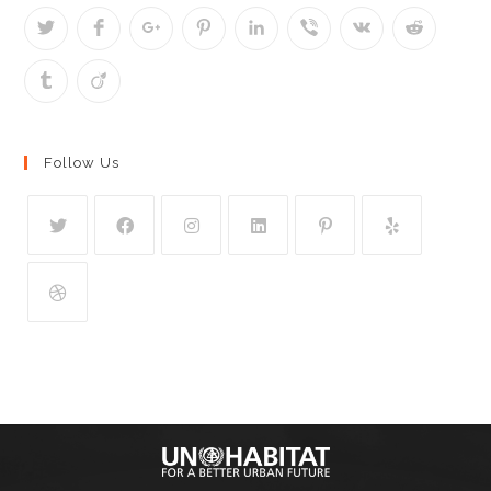
Follow Us