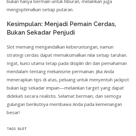
bukan hanya bermain untuk hiburan, melainkan juga
mengoptimalkan setiap putaran.
Kesimpulan: Menjadi Pemain Cerdas,
Bukan Sekadar Penjudi
Slot memang mengandalkan keberuntungan, namun
strategi cerdas dapat memaksimalkan nilai setiap taruhan.
Ingat, kunci utama tetap pada disiplin diri dan pemahaman
mendalam tentang mekanisme permainan. Jika Anda
menerapkan tips di atas, peluang untuk menyentuh jackpot
bukan lagi sekadar impian—melainkan target yang dapat
didekati secara realistis. Selamat bermain, dan semoga
gulungan berikutnya membawa Anda pada kemenangan
besar!
TAGS:
SLOT