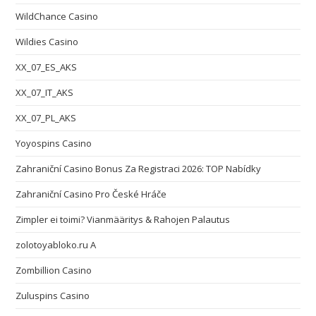
WildChance Casino
Wildies Casino
XX_07_ES_AKS
XX_07_IT_AKS
XX_07_PL_AKS
Yoyospins Casino
Zahraniční Casino Bonus Za Registraci 2026: TOP Nabídky
Zahraniční Casino Pro České Hráče
Zimpler ei toimi? Vianmääritys & Rahojen Palautus
zolotoyabloko.ru A
Zombillion Casino
Zuluspins Casino