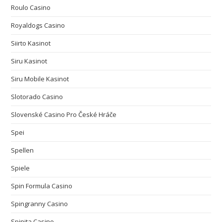
Roulo Casino
Royaldogs Casino
Siirto Kasinot
Siru Kasinot
Siru Mobile Kasinot
Slotorado Casino
Slovenské Casino Pro České Hráče
Spei
Spellen
Spiele
Spin Formula Casino
Spingranny Casino
Spinita Casino