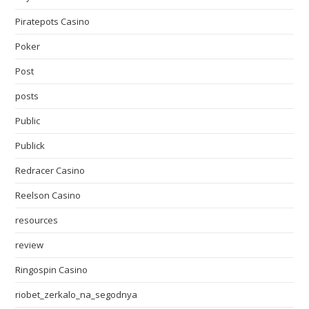
Piratepots Casino
Poker
Post
posts
Public
Publick
Redracer Casino
Reelson Casino
resources
review
Ringospin Casino
riobet_zerkalo_na_segodnya