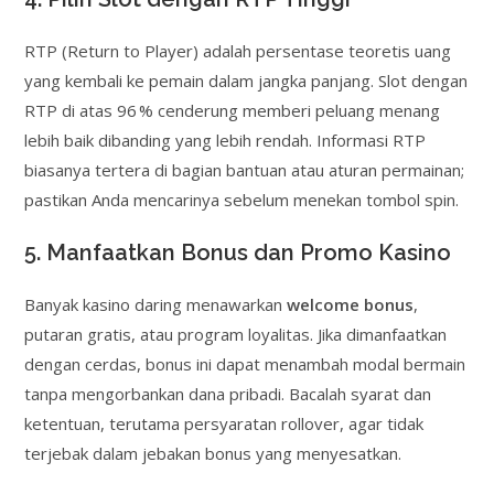
RTP (Return to Player) adalah persentase teoretis uang
yang kembali ke pemain dalam jangka panjang. Slot dengan
RTP di atas 96 % cenderung memberi peluang menang
lebih baik dibanding yang lebih rendah. Informasi RTP
biasanya tertera di bagian bantuan atau aturan permainan;
pastikan Anda mencarinya sebelum menekan tombol spin.
5. Manfaatkan Bonus dan Promo Kasino
Banyak kasino daring menawarkan
welcome bonus
,
putaran gratis, atau program loyalitas. Jika dimanfaatkan
dengan cerdas, bonus ini dapat menambah modal bermain
tanpa mengorbankan dana pribadi. Bacalah syarat dan
ketentuan, terutama persyaratan rollover, agar tidak
terjebak dalam jebakan bonus yang menyesatkan.