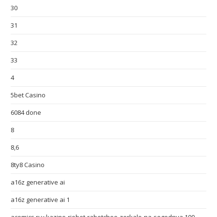
30
31
32
33
4
5bet Casino
6084 done
8
8,6
8ty8 Casino
a16z generative ai
a16z generative ai 1