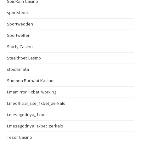
SpinRain Casino
sportsbook
Sportwedden
Sportwetten
Starfy Casino
Stealthbet Casino
stoichimata
Suomen Parhaat Kasinot
t.memirror_1xbet_working
t.meofficial_site_1xbet_zerkalo
t.mesegodnya_1xbet
t.mesegodnya_1xbet_zerkalo
Tesor Casino