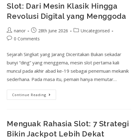
Slot: Dari Mesin Klasik Hingga
Revolusi Digital yang Menggoda
nanor
28th June 2026
Uncategorised
0 Comments
Sejarah Singkat yang Jarang Diceritakan Bukan sekadar
bunyi “ding” yang menggema, mesin slot pertama kali
muncul pada akhir abad ke-19 sebagai penemuan mekanik
sederhana. Pada masa itu, pemain hanya memutar…
Continue Reading
Menguak Rahasia Slot: 7 Strategi
Bikin Jackpot Lebih Dekat