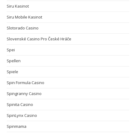
Siru Kasinot
Siru Mobile Kasinot
Slotorado Casino
Slovenské Casino Pro České Hráče
Spei
Spellen
Spiele
Spin Formula Casino
Spingranny Casino
Spinita Casino
SpinLynx Casino
Spinmama