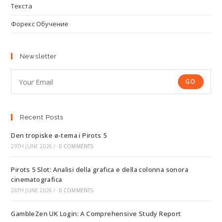
Текста
Форекс Обучение
Newsletter
GO
Recent Posts
Den tropiske ø-tema i Pirots 5
29TH JUNE 2026
/
0 COMMENTS
Pirots 5 Slot: Analisi della grafica e della colonna sonora
cinematografica
26TH JUNE 2026
/
0 COMMENTS
GambleZen UK Login: A Comprehensive Study Report