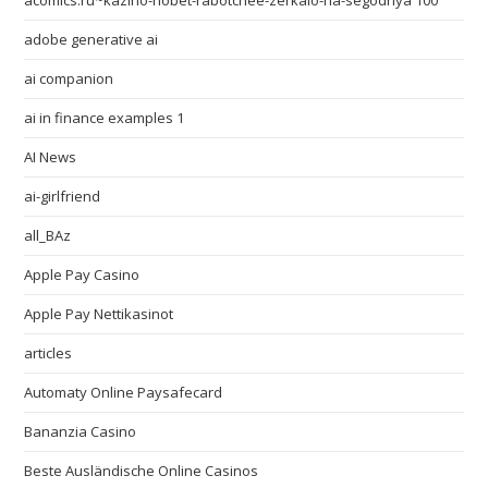
acomics.ru~kazino-riobet-rabotchee-zerkalo-na-segodnya 100
adobe generative ai
ai companion
ai in finance examples 1
AI News
ai-girlfriend
all_BAz
Apple Pay Casino
Apple Pay Nettikasinot
articles
Automaty Online Paysafecard
Bananzia Casino
Beste Ausländische Online Casinos