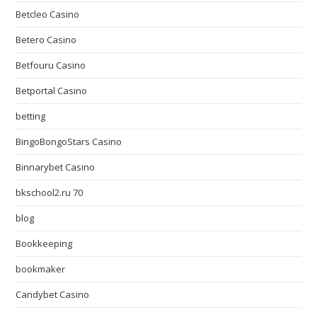
Betcleo Casino
Betero Casino
Betfouru Casino
Betportal Casino
betting
BingoBongoStars Casino
Binnarybet Casino
bkschool2.ru 70
blog
Bookkeeping
bookmaker
Candybet Casino