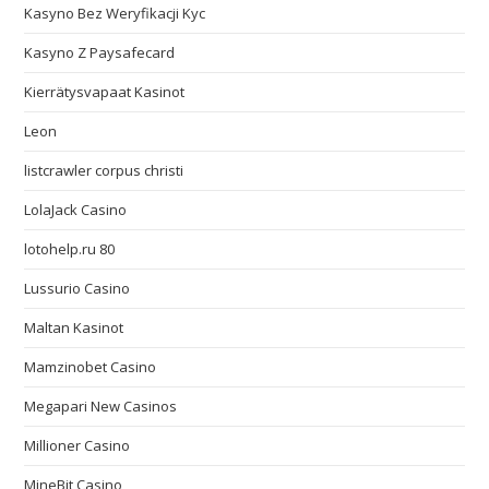
Kasyno Bez Weryfikacji Kyc
Kasyno Z Paysafecard
Kierrätysvapaat Kasinot
Leon
listcrawler corpus christi
LolaJack Casino
lotohelp.ru 80
Lussurio Casino
Maltan Kasinot
Mamzinobet Casino
Megapari New Casinos
Millioner Casino
MineBit Casino