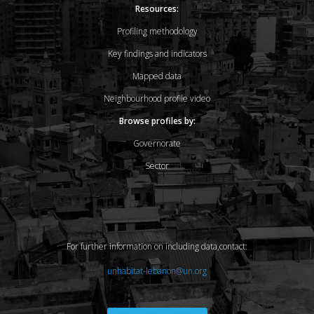
Resources:
Profiling methodology
Key findings and indicators
Mapped data
Neighbourhood profile video
Browse profiles by:
Governorate
Sector
For further information on including data,contact:
unhabitat-lebanon@un.org