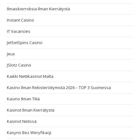
Ilmaiskierroksia Ilman Kierrätystä
Instant Casino
IT Vacancies
JetSetSpins Casino
Jeux
JSlotz Casino
Kaikki Nettikasinot Malta
Kasino Ilman Rekisteröitymistä 2026 – TOP 3 Suomessa
Kasino Ilman Tiliä
Kasinot Ilman Kierrätystä
Kasinot Netissä
Kasyno Bez Weryfikacji