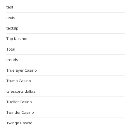
test
texts
textslp
Top Kasinot
Total
trends
Truelayer Casino
Trumo Casino
ts escorts dallas
TuzBet Casino
Twindor Casino
Twinqo Casino