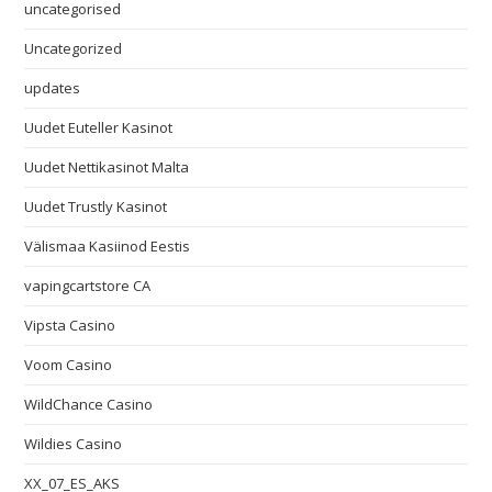
uncategorised
Uncategorized
updates
Uudet Euteller Kasinot
Uudet Nettikasinot Malta
Uudet Trustly Kasinot
Välismaa Kasiinod Eestis
vapingcartstore CA
Vipsta Casino
Voom Casino
WildChance Casino
Wildies Casino
XX_07_ES_AKS