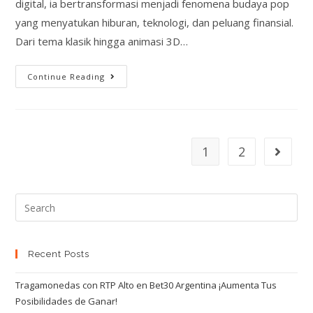
digital, ia bertransformasi menjadi fenomena budaya pop
yang menyatukan hiburan, teknologi, dan peluang finansial.
Dari tema klasik hingga animasi 3D…
Continue Reading
1
2
Recent Posts
Tragamonedas con RTP Alto en Bet30 Argentina ¡Aumenta Tus
Posibilidades de Ganar!