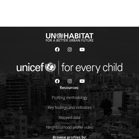
Resources:
Profiling methodology
Key findings and indicators
Mapped data
Neighbourhood profile video
Browse profiles by: