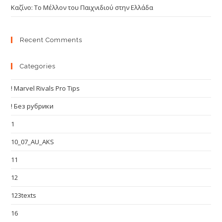
Καζίνο: Το Μέλλον του Παιχνιδιού στην Ελλάδα
Recent Comments
Categories
! Marvel Rivals Pro Tips
! Без рубрики
1
10_07_AU_AKS
11
12
123texts
16