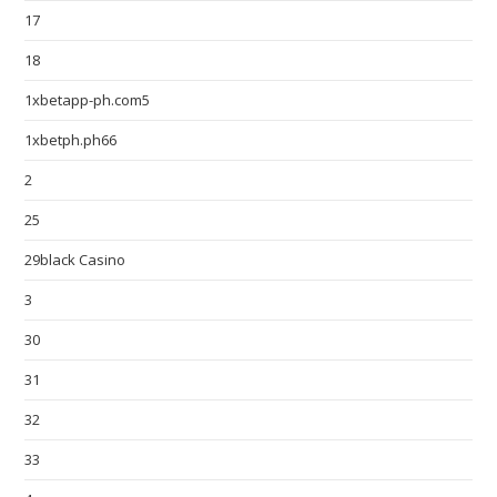
17
18
1xbetapp-ph.com5
1xbetph.ph66
2
25
29black Casino
3
30
31
32
33