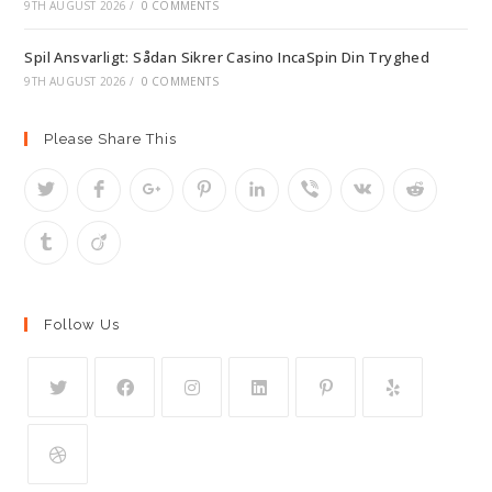
9TH AUGUST 2026
/
0 COMMENTS
Spil Ansvarligt: Sådan Sikrer Casino IncaSpin Din Tryghed
9TH AUGUST 2026
/
0 COMMENTS
Please Share This
Follow Us