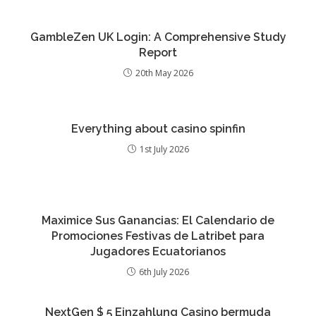
GambleZen UK Login: A Comprehensive Study
Report
20th May 2026
Everything about casino spinfin
1st July 2026
Maximice Sus Ganancias: El Calendario de
Promociones Festivas de Latribet para
Jugadores Ecuatorianos
6th July 2026
NextGen $ 5 Einzahlung Casino bermuda