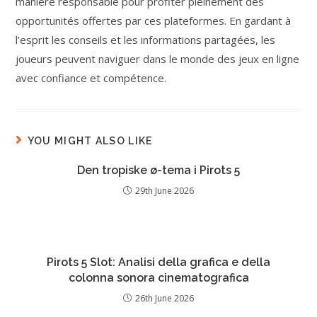
manière responsable pour profiter pleinement des
opportunités offertes par ces plateformes. En gardant à
l’esprit les conseils et les informations partagées, les
joueurs peuvent naviguer dans le monde des jeux en ligne
avec confiance et compétence.
YOU MIGHT ALSO LIKE
Den tropiske ø-tema i Pirots 5
29th June 2026
Pirots 5 Slot: Analisi della grafica e della
colonna sonora cinematografica
26th June 2026