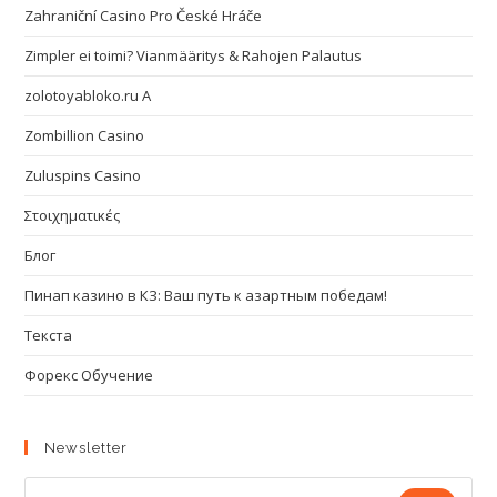
Zahraniční Casino Pro České Hráče
Zimpler ei toimi? Vianmääritys & Rahojen Palautus
zolotoyabloko.ru A
Zombillion Casino
Zuluspins Casino
Στοιχηματικές
Блог
Пинап казино в КЗ: Ваш путь к азартным победам!
Текста
Форекс Обучение
Newsletter