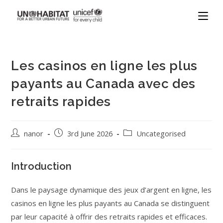
Les casinos en ligne les plus
payants au Canada avec des
retraits rapides
nanor
3rd June 2026
Uncategorised
Introduction
Dans le paysage dynamique des jeux d’argent en ligne, les
casinos en ligne les plus payants au Canada se distinguent
par leur capacité à offrir des retraits rapides et efficaces.