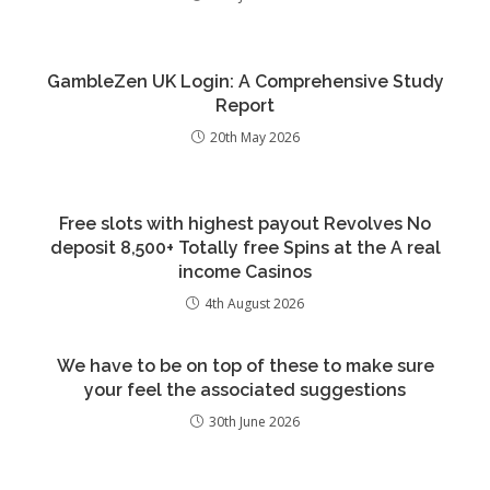
GambleZen UK Login: A Comprehensive Study
Report
20th May 2026
Free slots with highest payout Revolves No
deposit 8,500+ Totally free Spins at the A real
income Casinos
4th August 2026
We have to be on top of these to make sure
your feel the associated suggestions
30th June 2026