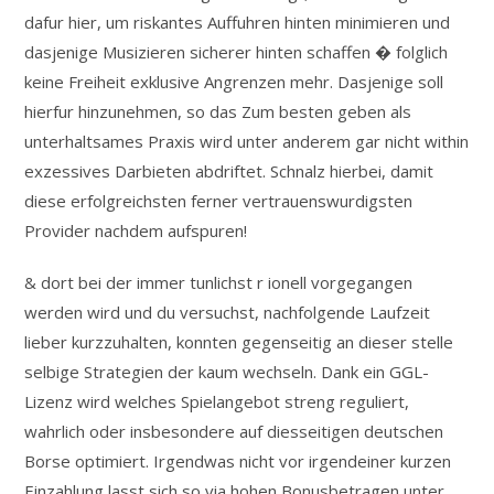
dafur hier, um riskantes Auffuhren hinten minimieren und
dasjenige Musizieren sicherer hinten schaffen � folglich
keine Freiheit exklusive Angrenzen mehr. Dasjenige soll
hierfur hinzunehmen, so das Zum besten geben als
unterhaltsames Praxis wird unter anderem gar nicht within
exzessives Darbieten abdriftet. Schnalz hierbei, damit
diese erfolgreichsten ferner vertrauenswurdigsten
Provider nachdem aufspuren!
& dort bei der immer tunlichst r ionell vorgegangen
werden wird und du versuchst, nachfolgende Laufzeit
lieber kurzzuhalten, konnten gegenseitig an dieser stelle
selbige Strategien der kaum wechseln. Dank ein GGL-
Lizenz wird welches Spielangebot streng reguliert,
wahrlich oder insbesondere auf diesseitigen deutschen
Borse optimiert. Irgendwas nicht vor irgendeiner kurzen
Einzahlung lasst sich so via hohen Bonusbetragen unter