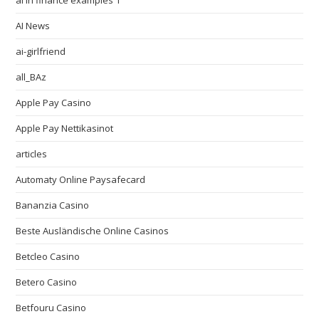
ai in finance examples 1
AI News
ai-girlfriend
all_BAz
Apple Pay Casino
Apple Pay Nettikasinot
articles
Automaty Online Paysafecard
Bananzia Casino
Beste Ausländische Online Casinos
Betcleo Casino
Betero Casino
Betfouru Casino