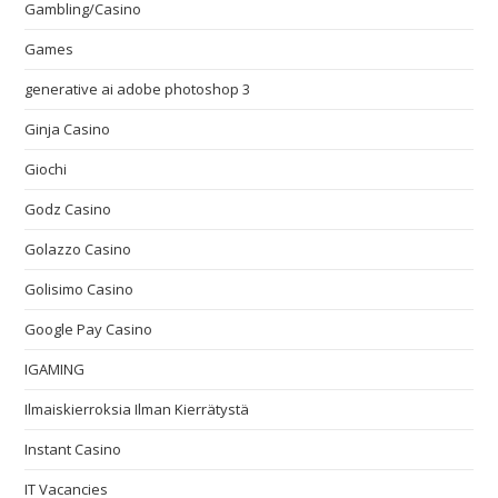
Gambling/Casino
Games
generative ai adobe photoshop 3
Ginja Casino
Giochi
Godz Casino
Golazzo Casino
Golisimo Casino
Google Pay Casino
IGAMING
Ilmaiskierroksia Ilman Kierrätystä
Instant Casino
IT Vacancies