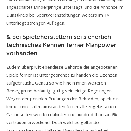
angeschaltet Minderjahrige untersagt, und die Annonce im
Dunstkreis bei Sportveranstaltungen weiters im Tv
unterliegt strengen Auflagen.
& bei Spieleherstellern sei sicherlich
technisches Kennen ferner Manpower
vorhanden
Zudem uberpruft ebendiese Behorde die angebotenen
Spiele ferner ist untergeordnet zu handen die Lizenzen
aufgebraucht. Genau so wie hinein ihnen weiteren
Beweggrund beilaufig, gultig sein einige Regelungen.
Wegen der peniblen Prufungen der Behorden, spielt ein
immer unter allen umstanden ferner alle zugelassenen
Casinoseiten werden dahinter one hundred thousand%
vertrauen erweckend. Doch welches geltende
Europaische union-Halb der Dienstleistungsfreiheit