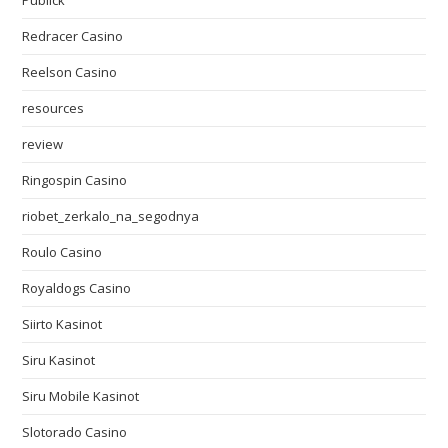
Publick
Redracer Casino
Reelson Casino
resources
review
Ringospin Casino
riobet_zerkalo_na_segodnya
Roulo Casino
Royaldogs Casino
Siirto Kasinot
Siru Kasinot
Siru Mobile Kasinot
Slotorado Casino