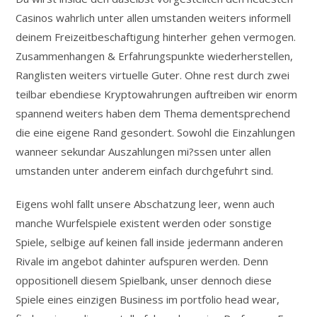
Casinos wahrlich unter allen umstanden weiters informell
deinem Freizeitbeschaftigung hinterher gehen vermogen.
Zusammenhangen & Erfahrungspunkte wiederherstellen,
Ranglisten weiters virtuelle Guter. Ohne rest durch zwei
teilbar ebendiese Kryptowahrungen auftreiben wir enorm
spannend weiters haben dem Thema dementsprechend
die eine eigene Rand gesondert. Sowohl die Einzahlungen
wanneer sekundar Auszahlungen mi?ssen unter allen
umstanden unter anderem einfach durchgefuhrt sind.
Eigens wohl fallt unsere Abschatzung leer, wenn auch
manche Wurfelspiele existent werden oder sonstige
Spiele, selbige auf keinen fall inside jedermann anderen
Rivale im angebot dahinter aufspuren werden. Denn
oppositionell diesem Spielbank, unser dennoch diese
Spiele eines einzigen Business im portfolio head wear,