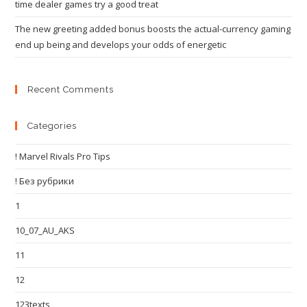
time dealer games try a good treat
The new greeting added bonus boosts the actual-currency gaming
end up being and develops your odds of energetic
Recent Comments
Categories
! Marvel Rivals Pro Tips
! Без рубрики
1
10_07_AU_AKS
11
12
123texts