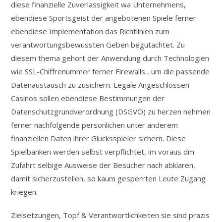
diese finanzielle Zuverlassigkeit wa Unternehmens,
ebendiese Sportsgeist der angebotenen Spiele ferner
ebendiese Implementation das Richtlinien zum
verantwortungsbewussten Geben begutachtet. Zu
diesem thema gehort der Anwendung durch Technologien
wie SSL-Chiffrenummer ferner Firewalls , um die passende
Datenaustausch zu zusichern. Legale Angeschlossen
Casinos sollen ebendiese Bestimmungen der
Datenschutzgrundverordnung (DSGVO) zu herzen nehmen
ferner nachfolgende personlichen unter anderem
finanziellen Daten ihrer Glucksspieler sichern. Diese
Spielbanken werden selbst verpflichtet, im voraus dm
Zufahrt selbige Ausweise der Besucher nach abklaren,
damit sicherzustellen, so kaum gesperrten Leute Zugang
kriegen.
Zielsetzungen, Topf & Verantwortlichkeiten sie sind prazis