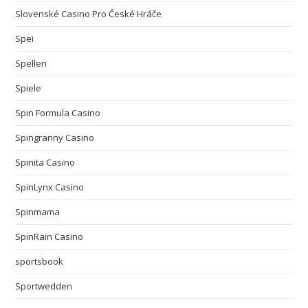
Slovenské Casino Pro České Hráče
Spei
Spellen
Spiele
Spin Formula Casino
Spingranny Casino
Spinita Casino
SpinLynx Casino
Spinmama
SpinRain Casino
sportsbook
Sportwedden