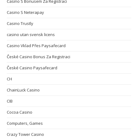
Casino S Bonusem Za Registraci
Casino S Neterapay
Casino Trustly
casino utan svensk licens
Casino Vklad Přes Paysafecard
České Casino Bonus Za Registraci
České Casino Paysafecard
CH
ChainLuck Casino
CIB
Cocoa Casino
Computers, Games
Crazy Tower Сasino