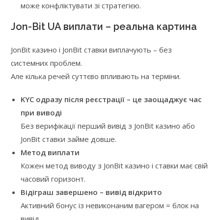
може конфліктувати зі стратегією.
Jon-Bit UA виплати – реальна картина
JonBit казино і JonBit ставки виплачують – без
системних проблем.
Але кілька речей суттєво впливають на терміни.
KYC одразу після реєстрації – це заощаджує час
при виводі
Без верифікації перший вивід з JonBit казино або
JonBit ставки займе довше.
Метод виплати
Кожен метод виводу з JonBit казино і ставки має свій
часовий горизонт.
Відіграш завершено – вивід відкрито
Активний бонус із невиконаним вагером = блок на
вивід.