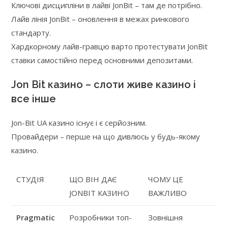
Ключові дисципліни в лайві JonBit – там де потрібно.
Лайв лінія JonBit – оновлення в межах ринкового
стандарту.
Хардкорному лайв-гравцю варто протестувати JonBit
ставки самостійно перед основними депозитами.
Jon Bit казино – слоти живе казино і
все інше
Jon-Bit UA казино існує і є серйозним.
Провайдери – перше на що дивлюсь у будь-якому
казино.
СТУДІЯ
ЩО ВІН ДАЄ
ЧОМУ ЦЕ
JONBIT КАЗИНО
ВАЖЛИВО
Pragmatic
Розробники топ-
Зовнішня