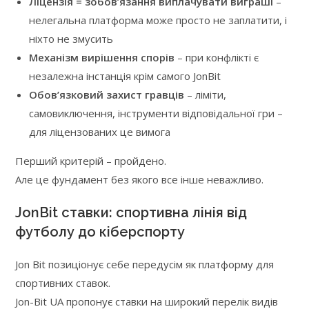
Ліцензія = зобов’язання виплачувати виграші
–
нелегальна платформа може просто не заплатити, і
ніхто не змусить
Механізм вирішення спорів
– при конфлікті є
незалежна інстанція крім самого JonBit
Обов’язковий захист гравців
– ліміти,
самовиключення, інструменти відповідальної гри –
для ліцензованих це вимога
Перший критерій – пройдено.
Але це фундамент без якого все інше неважливо.
JonBit ставки: спортивна лінія від
футболу до кіберспорту
Jon Bit позиціонує себе передусім як платформу для
спортивних ставок.
Jon-Bit UA пропонує ставки на широкий перелік видів