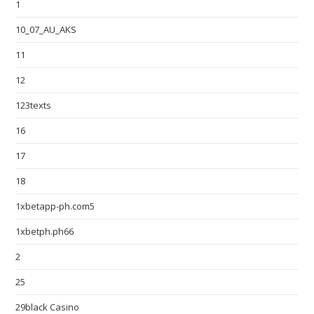
1
10_07_AU_AKS
11
12
123texts
16
17
18
1xbetapp-ph.com5
1xbetph.ph66
2
25
29black Casino