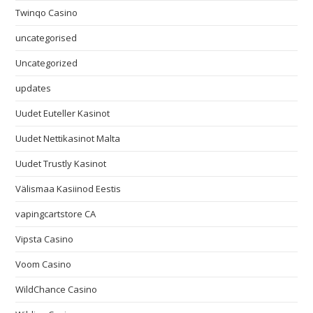
Twinqo Casino
uncategorised
Uncategorized
updates
Uudet Euteller Kasinot
Uudet Nettikasinot Malta
Uudet Trustly Kasinot
Välismaa Kasiinod Eestis
vapingcartstore CA
Vipsta Casino
Voom Casino
WildChance Casino