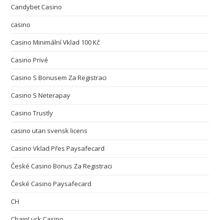
Candybet Casino
casino
Casino Minimální Vklad 100 Kč
Casino Privé
Casino S Bonusem Za Registraci
Casino S Neterapay
Casino Trustly
casino utan svensk licens
Casino Vklad Přes Paysafecard
České Casino Bonus Za Registraci
České Casino Paysafecard
CH
ChainLuck Casino