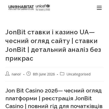
JonBit ставки і казино UA—
чесний огляд сайту | ставки
JonBit | детальний аналіз без
прикрас
nanor
8th June 2026
Uncategorised
Jon Bit Casino 2026— чесний огляд
платформи | реєстрація JonBit
Casino | повний гід для початківців