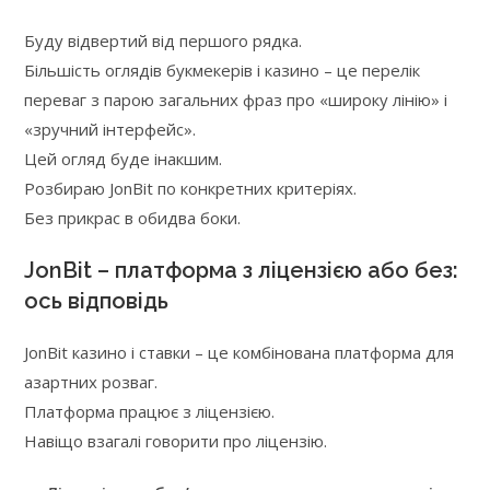
Буду відвертий від першого рядка.
Більшість оглядів букмекерів і казино – це перелік
переваг з парою загальних фраз про «широку лінію» і
«зручний інтерфейс».
Цей огляд буде інакшим.
Розбираю JonBit по конкретних критеріях.
Без прикрас в обидва боки.
JonBit – платформа з ліцензією або без:
ось відповідь
JonBit казино і ставки – це комбінована платформа для
азартних розваг.
Платформа працює з ліцензією.
Навіщо взагалі говорити про ліцензію.