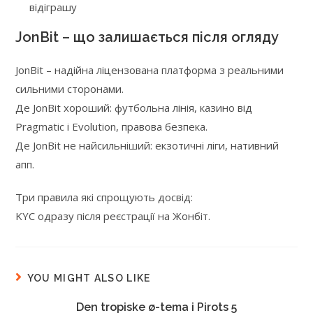
відіграшу
JonBit – що залишається після огляду
JonBit – надійна ліцензована платформа з реальними
сильними сторонами.
Де JonBit хороший: футбольна лінія, казино від
Pragmatic і Evolution, правова безпека.
Де JonBit не найсильніший: екзотичні ліги, нативний
апп.
Три правила які спрощують досвід:
KYC одразу після реєстрації на Жонбіт.
YOU MIGHT ALSO LIKE
Den tropiske ø-tema i Pirots 5