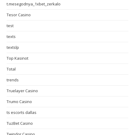
t.mesegodnya_1xbet_zerkalo
Tesor Casino
test
texts
textslp
Top Kasinot
Total
trends
Truelayer Casino
Trumo Casino
ts escorts dallas
TuzBet Casino
Twindor Casino