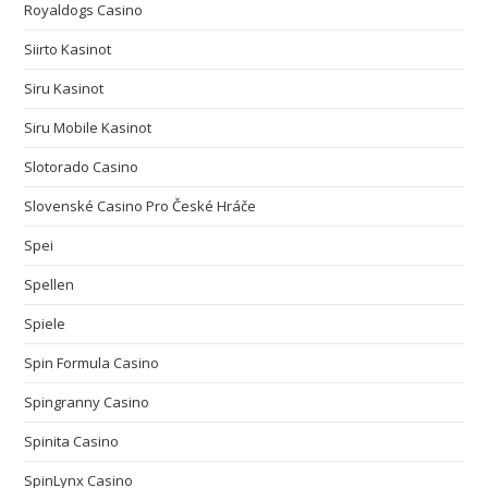
Royaldogs Casino
Siirto Kasinot
Siru Kasinot
Siru Mobile Kasinot
Slotorado Casino
Slovenské Casino Pro České Hráče
Spei
Spellen
Spiele
Spin Formula Casino
Spingranny Casino
Spinita Casino
SpinLynx Casino