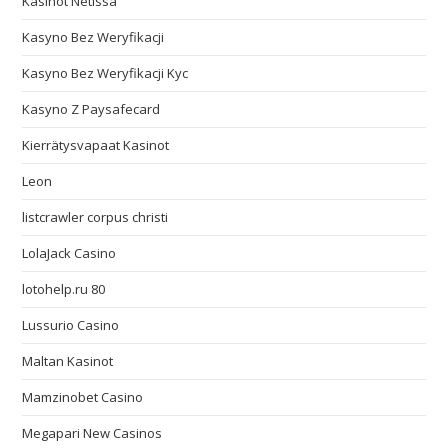
Kasinot Netissä
Kasyno Bez Weryfikacji
Kasyno Bez Weryfikacji Kyc
Kasyno Z Paysafecard
Kierrätysvapaat Kasinot
Leon
listcrawler corpus christi
LolaJack Casino
lotohelp.ru 80
Lussurio Casino
Maltan Kasinot
Mamzinobet Casino
Megapari New Casinos