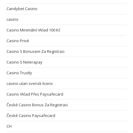
Candybet Casino
casino
Casino Minimální Vklad 100 Kč
Casino Privé
Casino S Bonusem Za Registraci
Casino S Neterapay
Casino Trustly
casino utan svensk licens
Casino Vklad Přes Paysafecard
České Casino Bonus Za Registraci
České Casino Paysafecard
CH