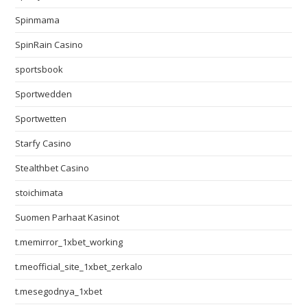
Spinmama
SpinRain Casino
sportsbook
Sportwedden
Sportwetten
Starfy Casino
Stealthbet Casino
stoichimata
Suomen Parhaat Kasinot
t.memirror_1xbet_working
t.meofficial_site_1xbet_zerkalo
t.mesegodnya_1xbet