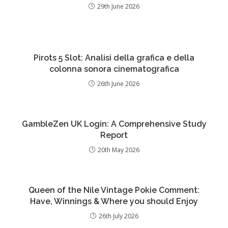
29th June 2026
Pirots 5 Slot: Analisi della grafica e della
colonna sonora cinematografica
26th June 2026
GambleZen UK Login: A Comprehensive Study
Report
20th May 2026
Queen of the Nile Vintage Pokie Comment:
Have, Winnings & Where you should Enjoy
26th July 2026