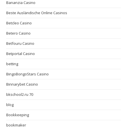
Bananzia Casino
Beste Ausländische Online Casinos
Betcleo Casino
Betero Casino
Betfouru Casino
Betportal Casino
betting
BingoBongoStars Casino
Binnarybet Casino
bkschool2.ru 70
blog
Bookkeeping
bookmaker