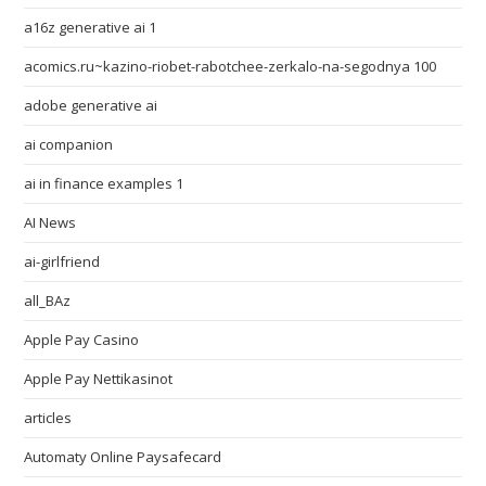
a16z generative ai 1
acomics.ru~kazino-riobet-rabotchee-zerkalo-na-segodnya 100
adobe generative ai
ai companion
ai in finance examples 1
AI News
ai-girlfriend
all_BAz
Apple Pay Casino
Apple Pay Nettikasinot
articles
Automaty Online Paysafecard