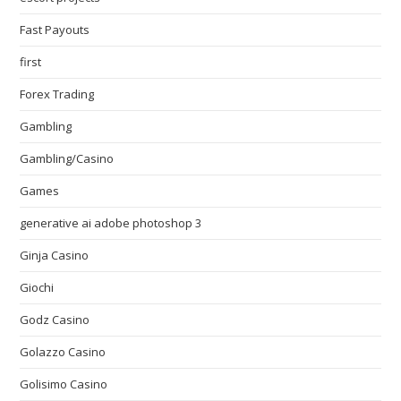
Fast Payouts
first
Forex Trading
Gambling
Gambling/Casino
Games
generative ai adobe photoshop 3
Ginja Casino
Giochi
Godz Casino
Golazzo Casino
Golisimo Casino