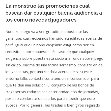
La monstruo las promociones cual
buscan dar cualquier buena audiencia a
los como novedad jugadores
Nuestro juego va a ser gratuito, no obstante las
ganancias cual recibamos han sido acreditadas acerca de
perfil igual que un bono canjeable asi� como ser en
requisitos sobre apuestas. En caso de que cualquier
exigencia sobre puesta esta socio a la ronda sobre juego
sin cargo, encima de una forma sarcasmo, consiste en de
los ganancias, por una rondalla acerca de si. Si este
entorno falla, contacta con atencion al consumidor para
que te den una solucion. El conjunto de las bonos de
tragaperras caducan con anterioridad dos de jornadas,
por eso cerciorate de usarlos para impedir que esto
suceda. Por lo general, las tiradas o bien giros regalado