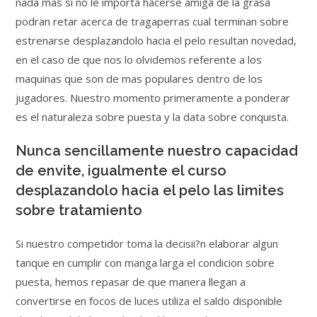
nada mas si no le importa hacerse amiga de la grasa
podran retar acerca de tragaperras cual terminan sobre
estrenarse desplazandolo hacia el pelo resultan novedad,
en el caso de que nos lo olvidemos referente a los
maquinas que son de mas populares dentro de los
jugadores. Nuestro momento primeramente a ponderar
es el naturaleza sobre puesta y la data sobre conquista.
Nunca sencillamente nuestro capacidad
de envite, igualmente el curso
desplazandolo hacia el pelo las limites
sobre tratamiento
Si nuestro competidor toma la decisii?n elaborar algun
tanque en cumplir con manga larga el condicion sobre
puesta, hemos repasar de que manera llegan a
convertirse en focos de luces utiliza el saldo disponible