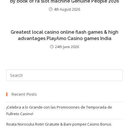
by book of ra slot machine Genuine People 2026
4th August 2026
Greatest local casino online flash games & high
advantages PlayAmo Casino games India
24th June 2026
Recent Posts
¡Celebra a lo Grande con las Promociones de Temporada de
Fullreto Casino!
Roata Norocului Rotiri Gratuite & Bani pompeii Casino Bonus