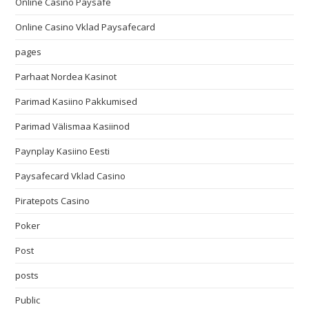
Online Casino Paysafe
Online Casino Vklad Paysafecard
pages
Parhaat Nordea Kasinot
Parimad Kasiino Pakkumised
Parimad Välismaa Kasiinod
Paynplay Kasiino Eesti
Paysafecard Vklad Casino
Piratepots Casino
Poker
Post
posts
Public