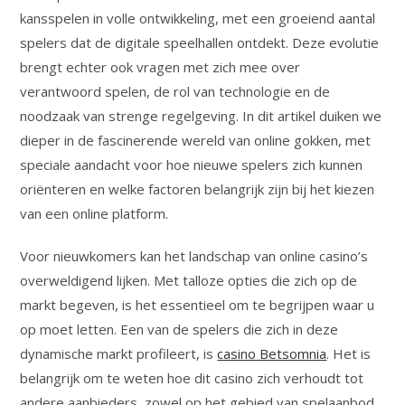
kansspelen in volle ontwikkeling, met een groeiend aantal
spelers dat de digitale speelhallen ontdekt. Deze evolutie
brengt echter ook vragen met zich mee over
verantwoord spelen, de rol van technologie en de
noodzaak van strenge regelgeving. In dit artikel duiken we
dieper in de fascinerende wereld van online gokken, met
speciale aandacht voor hoe nieuwe spelers zich kunnen
oriënteren en welke factoren belangrijk zijn bij het kiezen
van een online platform.
Voor nieuwkomers kan het landschap van online casino’s
overweldigend lijken. Met talloze opties die zich op de
markt begeven, is het essentieel om te begrijpen waar u
op moet letten. Een van de spelers die zich in deze
dynamische markt profileert, is
casino Betsomnia
. Het is
belangrijk om te weten hoe dit casino zich verhoudt tot
andere aanbieders, zowel op het gebied van spelaanbod