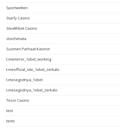
Sportwetten
Starfy Casino
Stealthbet Casino
stoichimata
Suomen Parhaat Kasinot
t.memirror_1xbet_working
t.meofficial_site_1xbet_zerkalo
t.mesegodnya_1xbet
t.mesegodnya_1xbet_zerkalo
Tesor Casino
test
texts