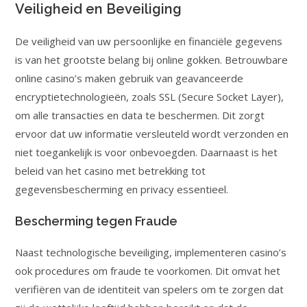
Veiligheid en Beveiliging
De veiligheid van uw persoonlijke en financiële gegevens
is van het grootste belang bij online gokken. Betrouwbare
online casino’s maken gebruik van geavanceerde
encryptietechnologieën, zoals SSL (Secure Socket Layer),
om alle transacties en data te beschermen. Dit zorgt
ervoor dat uw informatie versleuteld wordt verzonden en
niet toegankelijk is voor onbevoegden. Daarnaast is het
beleid van het casino met betrekking tot
gegevensbescherming en privacy essentieel.
Bescherming tegen Fraude
Naast technologische beveiliging, implementeren casino’s
ook procedures om fraude te voorkomen. Dit omvat het
verifiëren van de identiteit van spelers om te zorgen dat