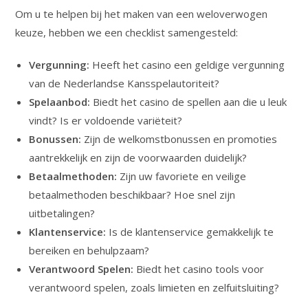
Om u te helpen bij het maken van een weloverwogen
keuze, hebben we een checklist samengesteld:
Vergunning:
Heeft het casino een geldige vergunning
van de Nederlandse Kansspelautoriteit?
Spelaanbod:
Biedt het casino de spellen aan die u leuk
vindt? Is er voldoende variëteit?
Bonussen:
Zijn de welkomstbonussen en promoties
aantrekkelijk en zijn de voorwaarden duidelijk?
Betaalmethoden:
Zijn uw favoriete en veilige
betaalmethoden beschikbaar? Hoe snel zijn
uitbetalingen?
Klantenservice:
Is de klantenservice gemakkelijk te
bereiken en behulpzaam?
Verantwoord Spelen:
Biedt het casino tools voor
verantwoord spelen, zoals limieten en zelfuitsluiting?