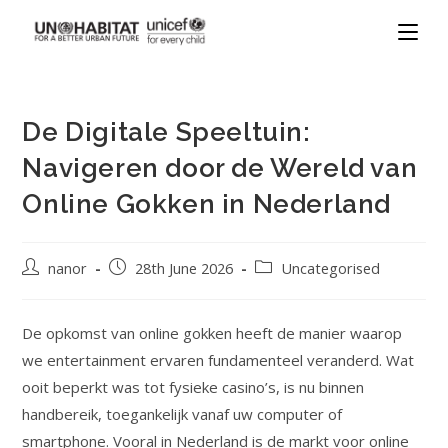
De Digitale Speeltuin:
Navigeren door de Wereld van
Online Gokken in Nederland
nanor
28th June 2026
Uncategorised
De opkomst van online gokken heeft de manier waarop
we entertainment ervaren fundamenteel veranderd. Wat
ooit beperkt was tot fysieke casino’s, is nu binnen
handbereik, toegankelijk vanaf uw computer of
smartphone. Vooral in Nederland is de markt voor online