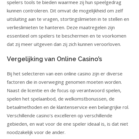
spelers tools te bieden waarmee zij hun speelgedrag
kunnen controleren. Dit omvat de mogelijkheid om zelf
uitsluiting aan te vragen, stortingslimieten in te stellen en
verlieslimieten te hanteren. Deze maatregelen zijn
essentieel om spelers te beschermen en te voorkomen
dat zij meer uitgeven dan zij zich kunnen veroorloven.
Vergelijking van Online Casino’s
Bij het selecteren van een online casino zijn er diverse
factoren die in overweging genomen moeten worden.
Naast de licentie en de focus op verantwoord spelen,
spelen het spelaanbod, de welkomstbonussen, de
betaalmethoden en de klantenservice een belangrijke rol.
Verschillende casino’s excelleren op verschillende
gebieden, en wat voor de ene speler ideaal is, is dat niet
noodzakelijk voor de ander.