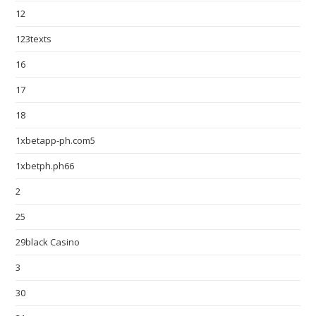
12
123texts
16
17
18
1xbetapp-ph.com5
1xbetph.ph66
2
25
29black Casino
3
30