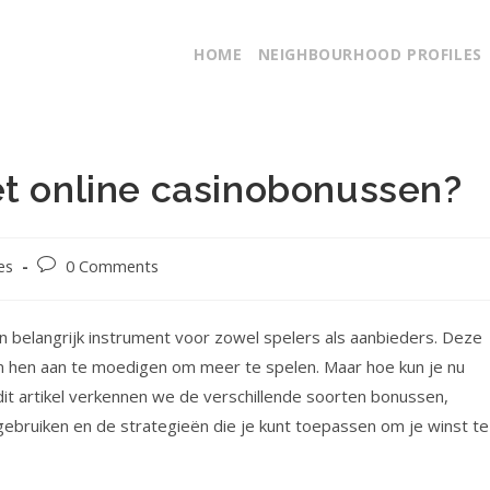
HOME
NEIGHBOURHOOD PROFILES
et online casinobonussen?
es
0 Comments
n belangrijk instrument voor zowel spelers als aanbieders. Deze
n hen aan te moedigen om meer te spelen. Maar hoe kun je nu
it artikel verkennen we de verschillende soorten bonussen,
 gebruiken en de strategieën die je kunt toepassen om je winst te