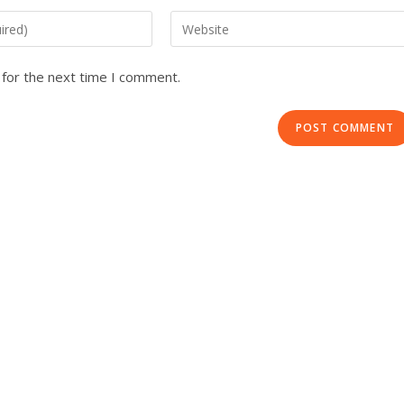
 for the next time I comment.