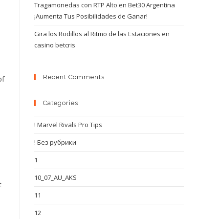
Tragamonedas con RTP Alto en Bet30 Argentina
¡Aumenta Tus Posibilidades de Ganar!
Gira los Rodillos al Ritmo de las Estaciones en
casino betcris
Recent Comments
of
Categories
! Marvel Rivals Pro Tips
! Без рубрики
1
10_07_AU_AKS
t
11
12