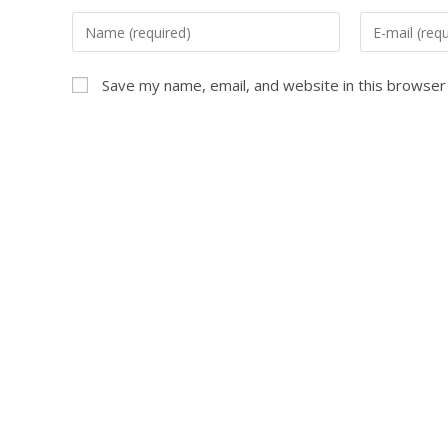
Save my name, email, and website in this browser