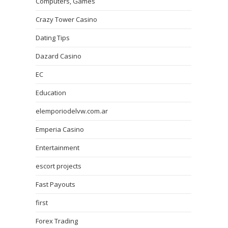
Computers, Games
Crazy Tower Сasino
Dating Tips
Dazard Casino
EC
Education
elemporiodelvw.com.ar
Emperia Casino
Entertainment
escort projects
Fast Payouts
first
Forex Trading