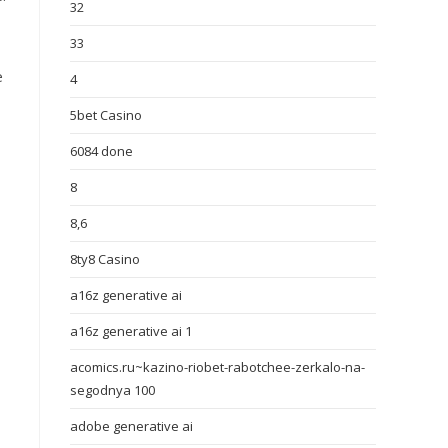
32
33
e
4
5bet Casino
6084 done
8
8,6
8ty8 Casino
a16z generative ai
a16z generative ai 1
acomics.ru~kazino-riobet-rabotchee-zerkalo-na-
segodnya 100
adobe generative ai