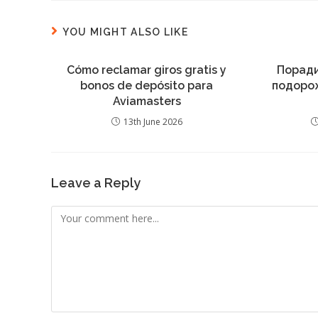
YOU MIGHT ALSO LIKE
Cómo reclamar giros gratis y
Поради
bonos de depósito para
подорож
Aviamasters
13th June 2026
Leave a Reply