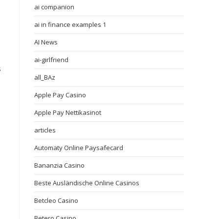
ai companion
ai in finance examples 1
AI News
ai-girlfriend
s
all_BAz
Apple Pay Casino
Apple Pay Nettikasinot
articles
Automaty Online Paysafecard
Bananzia Casino
Beste Ausländische Online Casinos
Betcleo Casino
Betero Casino