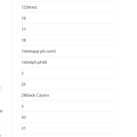
123texts
16
17
18
1xbetapp-ph.com5
1xbetph.ph66
2
25
t
29black Casino
3
de
30
n
31
.