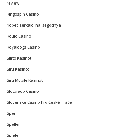
review
Ringospin Casino
riobet_zerkalo_na_segodnya
Roulo Casino
Royaldogs Casino
Siirto Kasinot
Siru Kasinot
Siru Mobile Kasinot
Slotorado Casino
Slovenské Casino Pro České Hráče
Spei
Spellen
Spiele