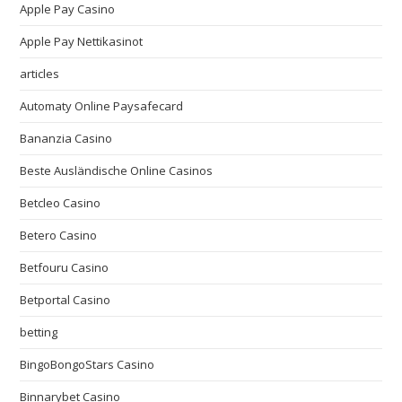
Apple Pay Casino
Apple Pay Nettikasinot
articles
Automaty Online Paysafecard
Bananzia Casino
Beste Ausländische Online Casinos
Betcleo Casino
Betero Casino
Betfouru Casino
Betportal Casino
betting
BingoBongoStars Casino
Binnarybet Casino