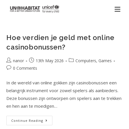
Hoe verdien je geld met online
casinobonussen?
nanor
13th May 2026
Computers, Games
0 Comments
In de wereld van online gokken zijn casinobonussen een
belangrijk instrument voor zowel spelers als aanbieders.
Deze bonussen zijn ontworpen om spelers aan te trekken
en hen aan te moedigen…
Continue Reading