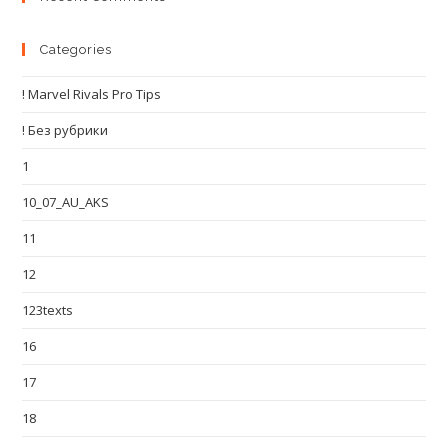
Categories
! Marvel Rivals Pro Tips
! Без рубрики
1
10_07_AU_AKS
11
12
123texts
16
17
18