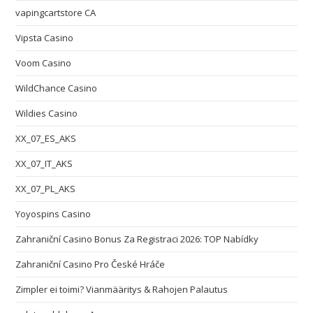
vapingcartstore CA
Vipsta Casino
Voom Casino
WildChance Casino
Wildies Casino
XX_07_ES_AKS
XX_07_IT_AKS
XX_07_PL_AKS
Yoyospins Casino
Zahraniční Casino Bonus Za Registraci 2026: TOP Nabídky
Zahraniční Casino Pro České Hráče
Zimpler ei toimi? Vianmääritys & Rahojen Palautus