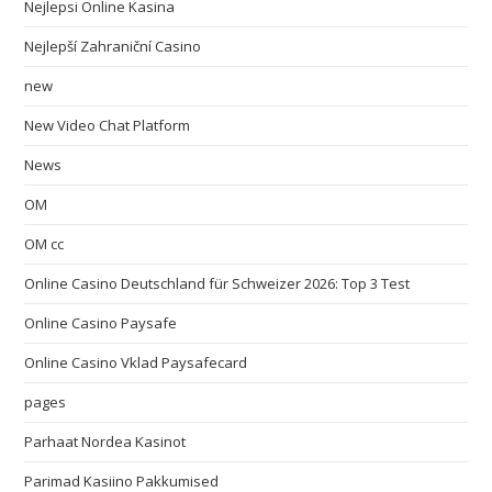
Nejlepsi Online Kasina
Nejlepší Zahraniční Casino
new
New Video Chat Platform
News
OM
OM cc
Online Casino Deutschland für Schweizer 2026: Top 3 Test
Online Casino Paysafe
Online Casino Vklad Paysafecard
pages
Parhaat Nordea Kasinot
Parimad Kasiino Pakkumised