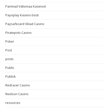
Parimad Välismaa Kasiinod
Paynplay Kasiino Eesti
Paysafecard Vklad Casino
Piratepots Casino
Poker
Post
posts
Public
Publick
Redracer Casino
Reelson Casino
resources