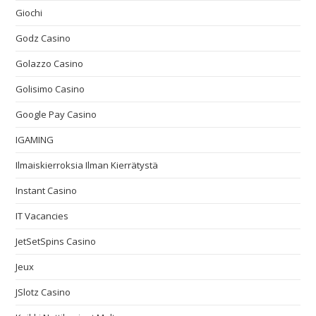
Giochi
Godz Casino
Golazzo Casino
Golisimo Casino
Google Pay Casino
IGAMING
Ilmaiskierroksia Ilman Kierrätystä
Instant Casino
IT Vacancies
JetSetSpins Casino
Jeux
JSlotz Casino