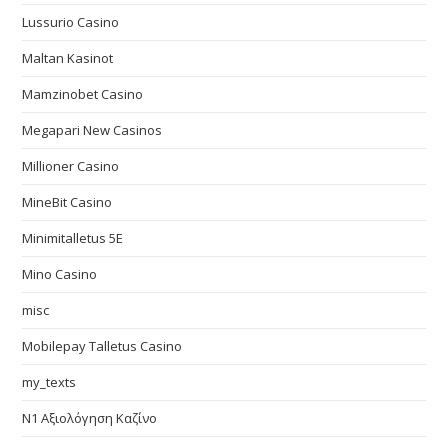
Lussurio Casino
Maltan Kasinot
Mamzinobet Casino
Megapari New Casinos
Millioner Casino
MineBit Casino
Minimitalletus 5E
Mino Casino
misc
Mobilepay Talletus Casino
my_texts
N1 Αξιολόγηση Καζίνο