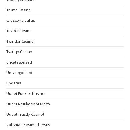
Trumo Casino
ts escorts dallas
TuzBet Casino
Twindor Casino
Twinqo Casino
uncategorised
Uncategorized
updates
Uudet Euteller Kasinot
Uudet Nettikasinot Malta
Uudet Trustly Kasinot
Välismaa Kasiinod Eestis