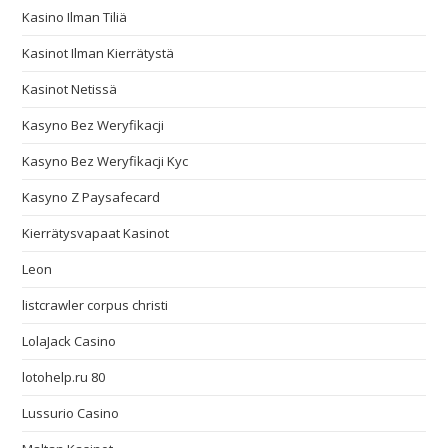
Kasino Ilman Tiliä
Kasinot Ilman Kierrätystä
Kasinot Netissä
Kasyno Bez Weryfikacji
Kasyno Bez Weryfikacji Kyc
Kasyno Z Paysafecard
Kierrätysvapaat Kasinot
Leon
listcrawler corpus christi
LolaJack Casino
lotohelp.ru 80
Lussurio Casino