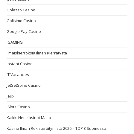
Golazzo Casino
Golisimo Casino
Google Pay Casino
IGAMING
Ilmaiskierroksia Ilman Kierrätystä
Instant Casino
IT Vacancies
JetSetSpins Casino
Jeux
JSlotz Casino
Kaikki Nettikasinot Malta
Kasino Ilman Rekisteröitymistä 2026 – TOP 3 Suomessa