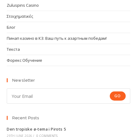
Zuluspins Casino
Στοιχηματικές
Блог
Пинап казино в КЗ: Ваш путь к азартным победам!
Текста
Форекс Обучение
Newsletter
GO
Recent Posts
Den tropiske ø-tema i Pirots 5
29TH JUNE 2026
/
0 COMMENTS