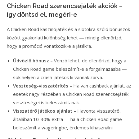
Chicken Road szerencsejáték akciók –
így döntsd el, megéri-e
A Chicken Road kaszinójáték és a slotokra szóló bónuszok
között gyakorlati különbség lehet — mindig ellenőrizd,
hogy a promóció vonatkozik-e a játékra.
Üdvözlő bónusz
– Vonzó lehet, de ellenőrizd, hogy a
Chicken Road game beleszámít-e a forgalmazásba —
sok helyen a crash játékok ki vannak zárva.
Veszteség-visszatérítés
– Ha van cashback ajánlat, az
esetek nagy részében a Chicken Road szerencsejáték
veszteségei is beleszámítanak.
Visszatérő játékos ajánlat
– Havonta visszatérő,
általában 10-30% extra — ha a Chicken Road game
beleszámít a wageringbe, érdemes kihasználni.