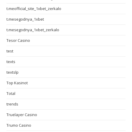
t.meofficial_site_1xbet_zerkalo
t.mesegodnya_1xbet
t.mesegodnya_1xbet_zerkalo
Tesor Casino
test
texts
textslp
Top Kasinot
Total
trends
Truelayer Casino
Trumo Casino